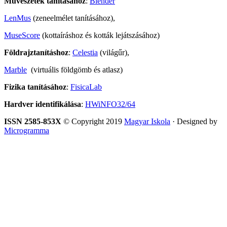
Művészetek tanításához
:
Blender
LenMus
(zeneelmélet tanításához),
MuseScore
(kottaíráshoz és kották lejátszásához)
Földrajztanításhoz
:
Celestia
(világűr),
Marble
(virtuális földgömb és atlasz)
Fizika tanításához
:
FisicaLab
Hardver identifikálása
:
HWiNFO32/64
ISSN 2585-853X
© Copyright 2019
Magyar Iskola
· Designed by
Microgramma