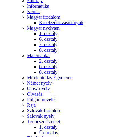
Földrajz
Informatika
Kémia
Magyar irodalom
Kötelező olvasmányok
Magyar nyelvtan
1. osztály
6. osztály
7. osztály
8. osztály
Matematika
2. osztály
6. osztály
8. osztály
Mindentudás Egyeteme
Német nyelv
Olasz nyelv
Olvasás
Polgári nevelés
Rajz
Szlovák Irodalom
Szlovák nyelv
Természetismeret
1. osztály
Űrkutatás