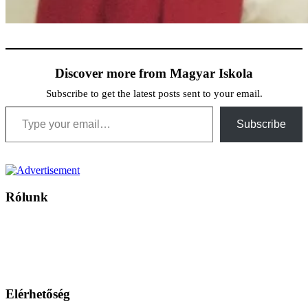
Discover more from Magyar Iskola
Subscribe to get the latest posts sent to your email.
Type your email…
Subscribe
Rólunk
A Magyar Iskola a szlovákiai magyar iskolák, tanárok, szülők és
persze a diákok fóruma
Ezen az oldalon esetenként olyan írások jelennek meg, amelyek a hagyományos iskolafelfogástól eltérő
mintákat népszerűsítenek. Ennek következtében előfordulhat, hogy az idetévedő kiskorú felhasználók
látóköre gyorsabban szélesedik, mint azt a szülők esetleg szeretnék.
Elérhetőség