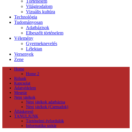
Történelem
Világirodalom
Vizuális kultúra
Technológia
Tudományosan
Adatbázisok
Elbeszélt történelem
Vélemény
Gyermeknevelés
Lélektan
Versenyek
Zene
Home
Home 2
Rólunk
Kapcsolat
Adatvédelem
Mesetár
Népi játékok
Népi játékok adatbázisa
Népi játékok (Csemadok)
Álláskereső
TANULJUNK
Történelmi évfordulók
Informatika szótár