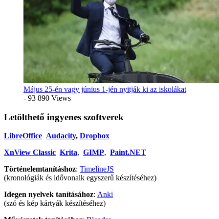
Május 25-én vagy június 1-jén nyitják ki az iskolákat
- 93 890 Views
Letölthető ingyenes szoftverek
LibreOffice
Audacity
,
Dropbox
XnView Classic
Krita
,
GIMP
,
Paint.NET
Történelemtanításhoz
:
TimelineJS
(kronológiák és idővonalk egyszerű készítéséhez)
Idegen nyelvek tanításához
:
Anki
(szó és kép kártyák készítéséhez)