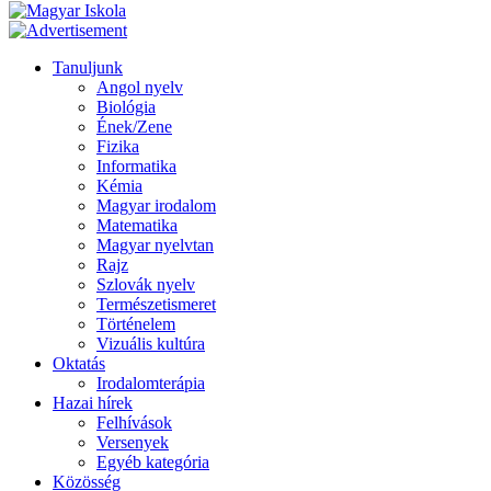
Tanuljunk
Angol nyelv
Biológia
Ének/Zene
Fizika
Informatika
Kémia
Magyar irodalom
Matematika
Magyar nyelvtan
Rajz
Szlovák nyelv
Természetismeret
Történelem
Vizuális kultúra
Oktatás
Irodalomterápia
Hazai hírek
Felhívások
Versenyek
Egyéb kategória
Közösség