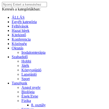
Keresés a kategóriákban:
ÁLLÁS
Egyéb kategória
Felhívások
Hazai hírek
Kitekintő
Konferencia
Közösség
Oktatás
Irodalomterápia
Szabadidő
Hobbi
Játék
Könyvajánló
Lapajánló
Sport
Tanuljunk
Angol nyelv
Biológia
Ének/Zene
Fizika
8. osztály