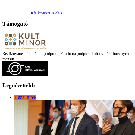
Családi Kör Egyesület/Združenie rod. kruhov
Medzilaborecká 17, 82101 Bratislava
+421 911 732 190 |
info@magyar-iskola.sk
Támogató
Realizované s finančnou podporou Fondu na podporu kultúry národnostných
menšín
Legnézettebb
Hazai hírek