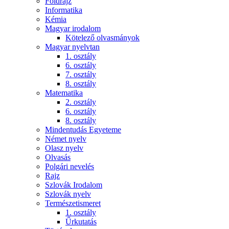
Földrajz
Informatika
Kémia
Magyar irodalom
Kötelező olvasmányok
Magyar nyelvtan
1. osztály
6. osztály
7. osztály
8. osztály
Matematika
2. osztály
6. osztály
8. osztály
Mindentudás Egyeteme
Német nyelv
Olasz nyelv
Olvasás
Polgári nevelés
Rajz
Szlovák Irodalom
Szlovák nyelv
Természetismeret
1. osztály
Űrkutatás