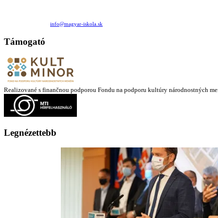
Családi Kör Egyesület/Združenie rod. kruhov
Medzilaborecká 17, 82101 Bratislava
+421 911 732 190 |
info@magyar-iskola.sk
Támogató
Realizované s finančnou podporou Fondu na podporu kultúry národnostných me
Legnézettebb