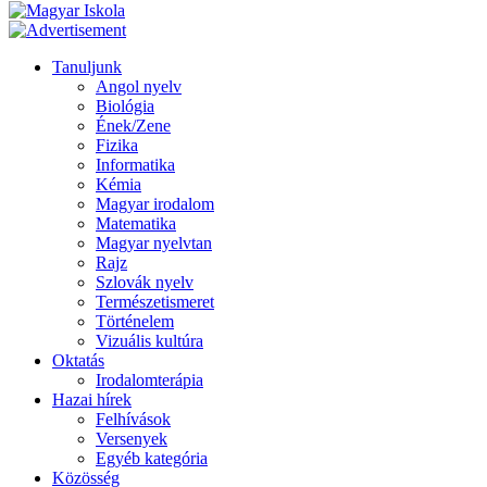
Tanuljunk
Angol nyelv
Biológia
Ének/Zene
Fizika
Informatika
Kémia
Magyar irodalom
Matematika
Magyar nyelvtan
Rajz
Szlovák nyelv
Természetismeret
Történelem
Vizuális kultúra
Oktatás
Irodalomterápia
Hazai hírek
Felhívások
Versenyek
Egyéb kategória
Közösség