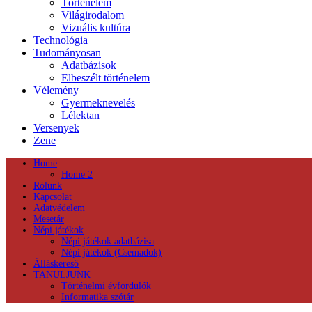
Történelem
Világirodalom
Vizuális kultúra
Technológia
Tudományosan
Adatbázisok
Elbeszélt történelem
Vélemény
Gyermeknevelés
Lélektan
Versenyek
Zene
Home
Home 2
Rólunk
Kapcsolat
Adatvédelem
Mesetár
Népi játékok
Népi játékok adatbázisa
Népi játékok (Csemadok)
Álláskereső
TANULJUNK
Történelmi évfordulók
Informatika szótár