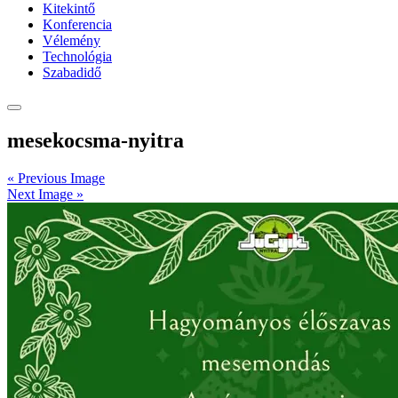
Kitekintő
Konferencia
Vélemény
Technológia
Szabadidő
mesekocsma-nyitra
« Previous Image
Next Image »