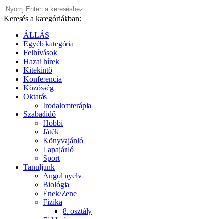
Keresés a kategóriákban:
ÁLLÁS
Egyéb kategória
Felhívások
Hazai hírek
Kitekintő
Konferencia
Közösség
Oktatás
Irodalomterápia
Szabadidő
Hobbi
Játék
Könyvajánló
Lapajánló
Sport
Tanuljunk
Angol nyelv
Biológia
Ének/Zene
Fizika
8. osztály