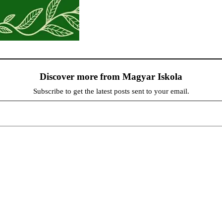
Discover more from Magyar Iskola
Subscribe to get the latest posts sent to your email.
persze a diákok fóruma
at népszerűsítenek. Ennek következtében előfordulhat, hogy az idetévedő kiskorú felhasználók látóköre gyorsabb