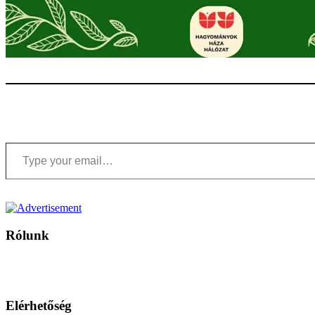
Type your email…
Rólunk
A Magyar Iskola a szlovákiai magyar iskolák, tanárok, szülők és 
Ezen az oldalon esetenként olyan írások jelennek meg, amelyek a hagyományos iskolafelfogástól eltérő minták
Elérhetőség