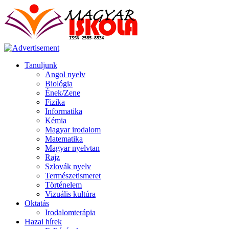
Tanuljunk
Angol nyelv
Biológia
Ének/Zene
Fizika
Informatika
Kémia
Magyar irodalom
Matematika
Magyar nyelvtan
Rajz
Szlovák nyelv
Természetismeret
Történelem
Vizuális kultúra
Oktatás
Irodalomterápia
Hazai hírek