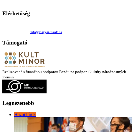
látóköre gyorsabban szélesedik, mint azt a szülők esetleg szeretnék.
Elérhetőség
Családi Kör Egyesület/Združenie rod. kruhov
Medzilaborecká 17, 82101 Bratislava
+421 911 732 190 |
info@magyar-iskola.sk
Támogató
Realizované s finančnou podporou Fondu na podporu kultúry národnostných
menšín
Legnézettebb
Hazai hírek