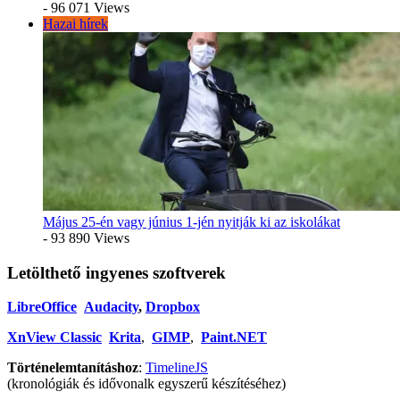
- 96 071 Views
Hazai hírek
Május 25-én vagy június 1-jén nyitják ki az iskolákat
- 93 890 Views
Letölthető ingyenes szoftverek
LibreOffice
Audacity
,
Dropbox
XnView Classic
Krita
,
GIMP
,
Paint.NET
Történelemtanításhoz
:
TimelineJS
(kronológiák és idővonalk egyszerű készítéséhez)