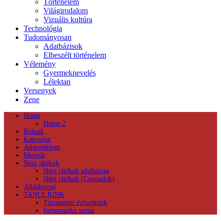
Történelem
Világirodalom
Vizuális kultúra
Technológia
Tudományosan
Adatbázisok
Elbeszélt történelem
Vélemény
Gyermeknevelés
Lélektan
Versenyek
Zene
Home
Home 2
Rólunk
Kapcsolat
Adatvédelem
Mesetár
Népi játékok
Népi játékok adatbázisa
Népi játékok (Csemadok)
Álláskereső
TANULJUNK
Történelmi évfordulók
Informatika szótár