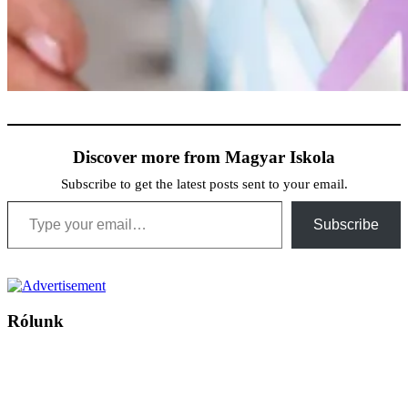
Discover more from Magyar Iskola
Subscribe to get the latest posts sent to your email.
Type your email…
Subscribe
Rólunk
A Magyar Iskola a szlovákiai magyar iskolák, tanárok, szülők és
persze a diákok fóruma
Ezen az oldalon esetenként olyan írások jelennek meg, amelyek a hagyományos iskolafelfogástól eltérő
mintákat népszerűsítenek. Ennek következtében előfordulhat, hogy az idetévedő kiskorú felhasználók