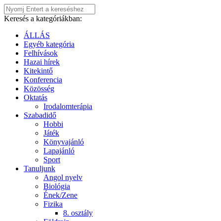
Keresés a kategóriákban:
ÁLLÁS
Egyéb kategória
Felhívások
Hazai hírek
Kitekintő
Konferencia
Közösség
Oktatás
Irodalomterápia
Szabadidő
Hobbi
Játék
Könyvajánló
Lapajánló
Sport
Tanuljunk
Angol nyelv
Biológia
Ének/Zene
Fizika
8. osztály