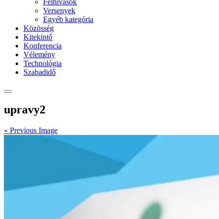
Felhívások
Versenyek
Egyéb kategória
Közösség
Kitekintő
Konferencia
Vélemény
Technológia
Szabadidő
upravy2
« Previous Image