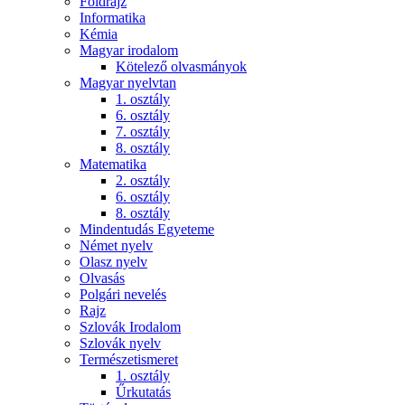
Földrajz
Informatika
Kémia
Magyar irodalom
Kötelező olvasmányok
Magyar nyelvtan
1. osztály
6. osztály
7. osztály
8. osztály
Matematika
2. osztály
6. osztály
8. osztály
Mindentudás Egyeteme
Német nyelv
Olasz nyelv
Olvasás
Polgári nevelés
Rajz
Szlovák Irodalom
Szlovák nyelv
Természetismeret
1. osztály
Űrkutatás