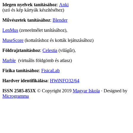
Idegen nyelvek tanításához
:
Anki
(szó és kép kártyák készítéséhez)
Művészetek tanításához
:
Blender
LenMus
(zeneelmélet tanításához),
MuseScore
(kottaíráshoz és kották lejátszásához)
Földrajztanításhoz
:
Celestia
(világűr),
Marble
(virtuális földgömb és atlasz)
Fizika tanításához
:
FisicaLab
Hardver identifikálása
:
HWiNFO32/64
ISSN 2585-853X
© Copyright 2019
Magyar Iskola
· Designed by
Microgramma