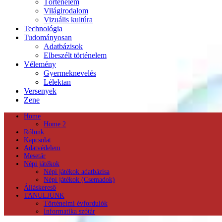
Történelem
Világirodalom
Vizuális kultúra
Technológia
Tudományosan
Adatbázisok
Elbeszélt történelem
Vélemény
Gyermeknevelés
Lélektan
Versenyek
Zene
Home
Home 2
Rólunk
Kapcsolat
Adatvédelem
Mesetár
Népi játékok
Népi játékok adatbázisa
Népi játékok (Csemadok)
Álláskereső
TANULJUNK
Történelmi évfordulók
Informatika szótár