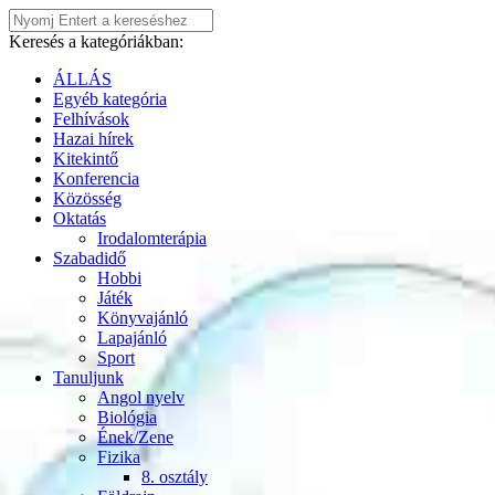
Keresés a kategóriákban:
ÁLLÁS
Egyéb kategória
Felhívások
Hazai hírek
Kitekintő
Konferencia
Közösség
Oktatás
Irodalomterápia
Szabadidő
Hobbi
Játék
Könyvajánló
Lapajánló
Sport
Tanuljunk
Angol nyelv
Biológia
Ének/Zene
Fizika
8. osztály