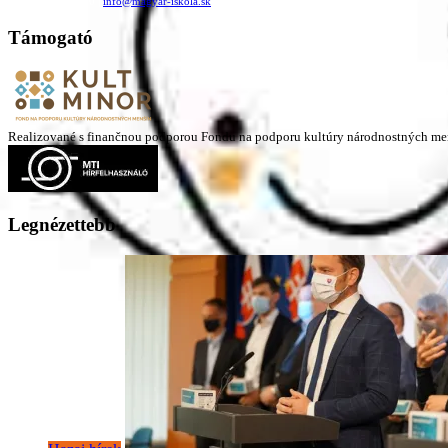
+421 911 732 190 |
info@magyar-iskola.sk
Támogató
Realizované s finančnou podporou Fondu na podporu kultúry národnostných me
Legnézettebb