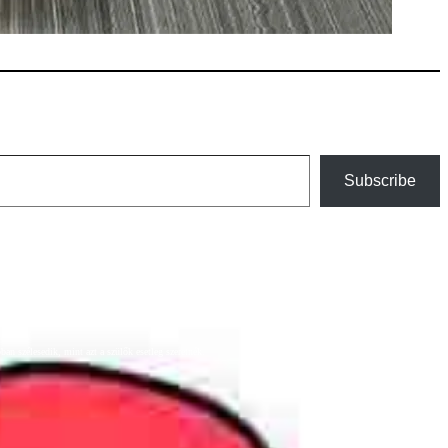
Subscribe
an szélesedik, mint azt a szülők esetleg szeretnék.