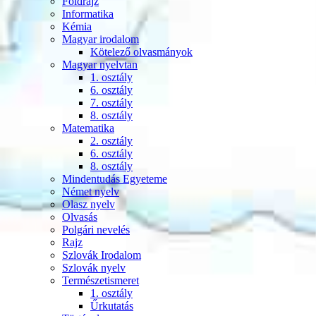
Földrajz
Informatika
Kémia
Magyar irodalom
Kötelező olvasmányok
Magyar nyelvtan
1. osztály
6. osztály
7. osztály
8. osztály
Matematika
2. osztály
6. osztály
8. osztály
Mindentudás Egyeteme
Német nyelv
Olasz nyelv
Olvasás
Polgári nevelés
Rajz
Szlovák Irodalom
Szlovák nyelv
Természetismeret
1. osztály
Űrkutatás