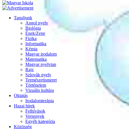
Tanuljunk
Angol nyelv
Biológia
Ének/Zene
Fizika
Informatika
Kémia
Magyar irodalom
Matematika
Magyar nyelvtan
Rajz
Szlovák nyelv
Természetismeret
Történelem
Vizuális kultúra
Oktatás
Irodalomterápia
Hazai hírek
Felhívások
Versenyek
Egyéb kategória
Közösség