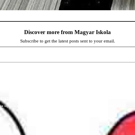
Discover more from Magyar Iskola
Subscribe to get the latest posts sent to your email.
persze a diákok fóruma
at népszerűsítenek. Ennek következtében előfordulhat, hogy az idetévedő kiskorú felhasználók látóköre gyorsabb