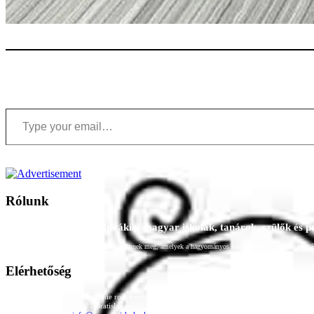
Type your email…
Rólunk
A Magyar Iskola a szlovákiai magyar iskolák, tanárok, szülők és 
Ezen az oldalon esetenként olyan írások jelennek meg, amelyek a hagyományos iskolafelfogástól eltérő minták
Elérhetőség
Családi Kör Egyesület/Združenie rod. kruhov
Medzilaborecká 17, 82101 Bratislava