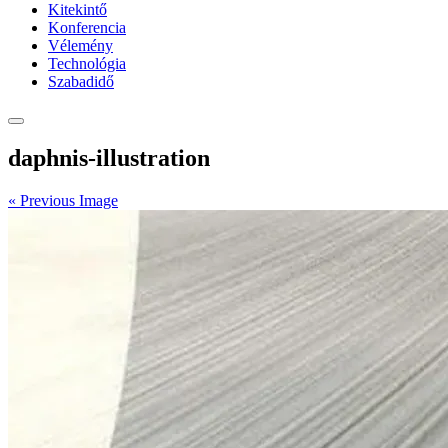
Kitekintő
Konferencia
Vélemény
Technológia
Szabadidő
daphnis-illustration
« Previous Image