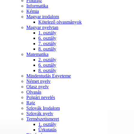
Földrajz
Informatika
Kémia
Magyar irodalom
Kötelező olvasmányok
Magyar nyelvtan
1. osztály
6. osztály
7. osztály
8. osztály
Matematika
2. osztály
6. osztály
8. osztály
Mindentudás Egyeteme
Német nyelv
Olasz nyelv
Olvasás
Polgári nevelés
Rajz
Szlovák Irodalom
Szlovák nyelv
Természetismeret
1. osztály
Űrkutatás