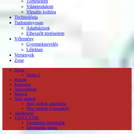
Történelem
Világirodalom
Vizuális kultúra
Technológia
Tudományosan
Adatbázisok
Elbeszélt történelem
Vélemény
Gyermeknevelés
Lélektan
Versenyek
Zene
Home
Home 2
Rólunk
Kapcsolat
Adatvédelem
Mesetár
Népi játékok
Népi játékok adatbázisa
Népi játékok (Csemadok)
Álláskereső
TANULJUNK
Történelmi évfordulók
Informatika szótár