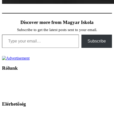
Discover more from Magyar Iskola
Subscribe to get the latest posts sent to your email.
Type your email…
Subscribe
Rólunk
A Magyar Iskola a szlovákiai magyar iskolák, tanárok, szülők és
persze a diákok fóruma
Ezen az oldalon esetenként olyan írások jelennek meg, amelyek a hagyományos iskolafelfogástól eltérő
mintákat népszerűsítenek. Ennek következtében előfordulhat, hogy az idetévedő kiskorú felhasználók
látóköre gyorsabban szélesedik, mint azt a szülők esetleg szeretnék.
Elérhetőség
Családi Kör Egyesület/Združenie rod. kruhov