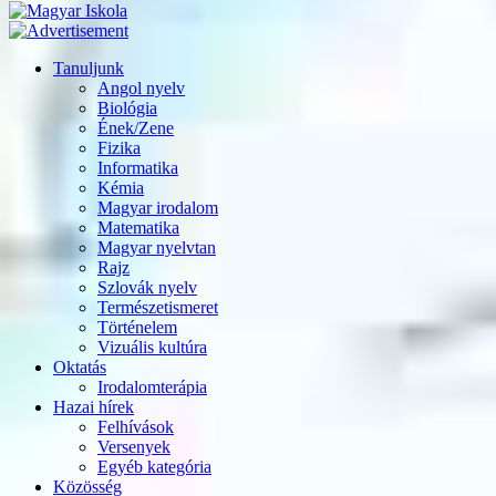
Tanuljunk
Angol nyelv
Biológia
Ének/Zene
Fizika
Informatika
Kémia
Magyar irodalom
Matematika
Magyar nyelvtan
Rajz
Szlovák nyelv
Természetismeret
Történelem
Vizuális kultúra
Oktatás
Irodalomterápia
Hazai hírek
Felhívások
Versenyek
Egyéb kategória
Közösség