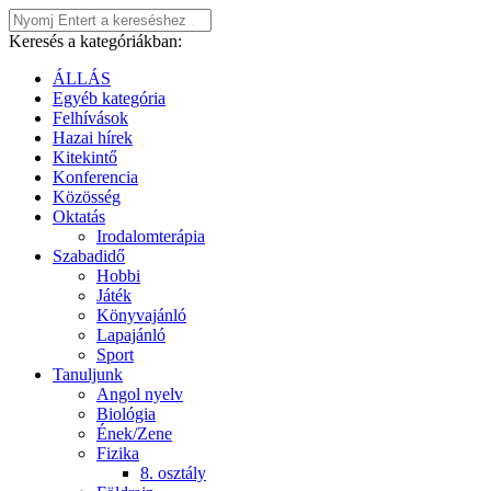
Keresés a kategóriákban:
ÁLLÁS
Egyéb kategória
Felhívások
Hazai hírek
Kitekintő
Konferencia
Közösség
Oktatás
Irodalomterápia
Szabadidő
Hobbi
Játék
Könyvajánló
Lapajánló
Sport
Tanuljunk
Angol nyelv
Biológia
Ének/Zene
Fizika
8. osztály