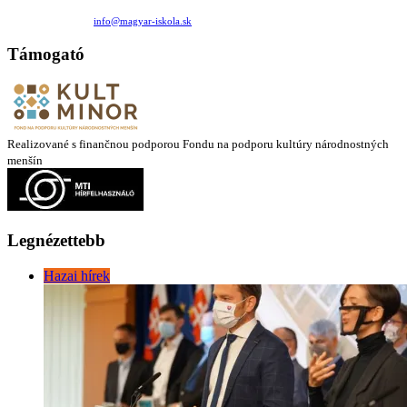
Medzilaborecká 17, 82101 Bratislava
+421 911 732 190 |
info@magyar-iskola.sk
Támogató
Realizované s finančnou podporou Fondu na podporu kultúry národnostných
menšín
Legnézettebb
Hazai hírek