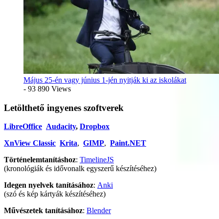
Május 25-én vagy június 1-jén nyitják ki az iskolákat
- 93 890 Views
Letölthető ingyenes szoftverek
LibreOffice
Audacity
,
Dropbox
XnView Classic
Krita
,
GIMP
,
Paint.NET
Történelemtanításhoz
:
TimelineJS
(kronológiák és idővonalk egyszerű készítéséhez)
Idegen nyelvek tanításához
:
Anki
(szó és kép kártyák készítéséhez)
Művészetek tanításához
:
Blender