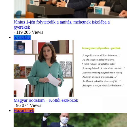
Június 1-jén folytatódik a tanítás, mehetnek iskolába a
gyerekek
- 119 205 Views
6. osztály
Magyar irodalom – Költői eszközök
- 96 074 Views
Hazai hírek