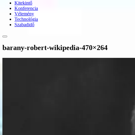
Kitekintő
Konferencia
Vélemény
Technológia
Szabadidő
barany-robert-wikipedia-470×264