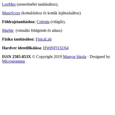
LenMus
(zeneelmélet tanításához),
MuseScore
(kottaíráshoz és kották lejátszásához)
Földrajztanításhoz
:
Celestia
(világűr),
Marble
(virtuális földgömb és atlasz)
Fizika tanításához
:
FisicaLab
Hardver identifikálása
:
HWiNFO32/64
ISSN 2585-853X
© Copyright 2019
Magyar Iskola
· Designed by
Microgramma