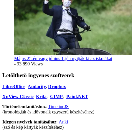
Május 25-én vagy június 1-jén nyitják ki az iskolákat
- 93 890 Views
Letölthető ingyenes szoftverek
LibreOffice
Audacity
,
Dropbox
XnView Classic
Krita
,
GIMP
,
Paint.NET
Történelemtanításhoz
:
TimelineJS
(kronológiák és idővonalk egyszerű készítéséhez)
Idegen nyelvek tanításához
:
Anki
(szó és kép kártyák készítéséhez)