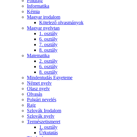
Földrajz
Informatika
Kémia
Magyar irodalom
Kötelező olvasmányok
Magyar nyelvtan
1. osztály
6. osztály
7. osztály
8. osztály
Matematika
2. osztály
6. osztály
8. osztály
Mindentudás Egyeteme
Német nyelv
Olasz nyelv
Olvasás
Polgári nevelés
Rajz
Szlovák Irodalom
Szlovák nyelv
Természetismeret
1. osztály
Űrkutatás