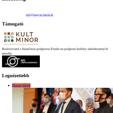
Családi Kör Egyesület/Združenie rod. kruhov
Medzilaborecká 17, 82101 Bratislava
+421 911 732 190 |
info@magyar-iskola.sk
Támogató
Realizované s finančnou podporou Fondu na podporu kultúry národnostných
menšín
Legnézettebb
Hazai hírek