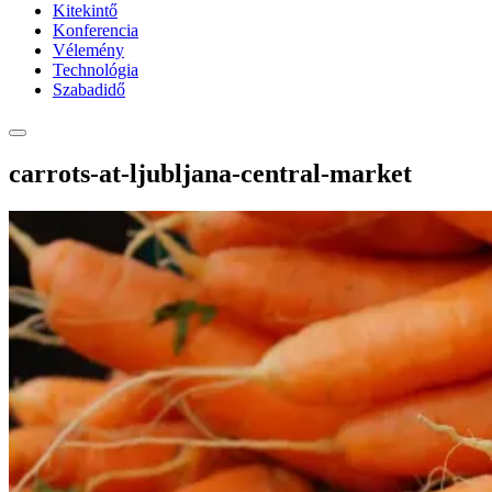
Kitekintő
Konferencia
Vélemény
Technológia
Szabadidő
carrots-at-ljubljana-central-market