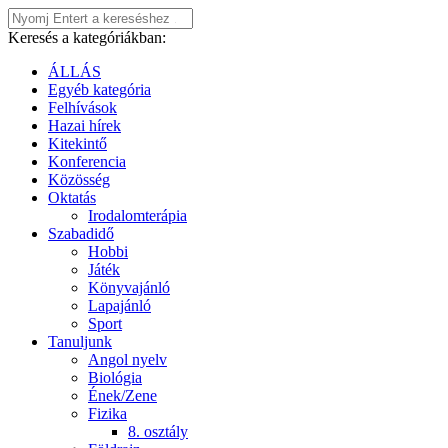
Keresés a kategóriákban:
ÁLLÁS
Egyéb kategória
Felhívások
Hazai hírek
Kitekintő
Konferencia
Közösség
Oktatás
Irodalomterápia
Szabadidő
Hobbi
Játék
Könyvajánló
Lapajánló
Sport
Tanuljunk
Angol nyelv
Biológia
Ének/Zene
Fizika
8. osztály