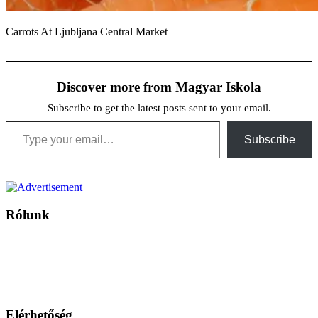
Carrots At Ljubljana Central Market
Discover more from Magyar Iskola
Subscribe to get the latest posts sent to your email.
Type your email…
Subscribe
Rólunk
A Magyar Iskola a szlovákiai magyar iskolák, tanárok, szülők és
persze a diákok fóruma
Ezen az oldalon esetenként olyan írások jelennek meg, amelyek a hagyományos iskolafelfogástól eltérő
mintákat népszerűsítenek. Ennek következtében előfordulhat, hogy az idetévedő kiskorú felhasználók
látóköre gyorsabban szélesedik, mint azt a szülők esetleg szeretnék.
Elérhetőség