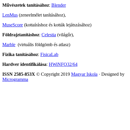
Művészetek tanításához
:
Blender
LenMus
(zeneelmélet tanításához),
MuseScore
(kottaíráshoz és kották lejátszásához)
Földrajztanításhoz
:
Celestia
(világűr),
Marble
(virtuális földgömb és atlasz)
Fizika tanításához
:
FisicaLab
Hardver identifikálása
:
HWiNFO32/64
ISSN 2585-853X
© Copyright 2019
Magyar Iskola
· Designed by
Microgramma