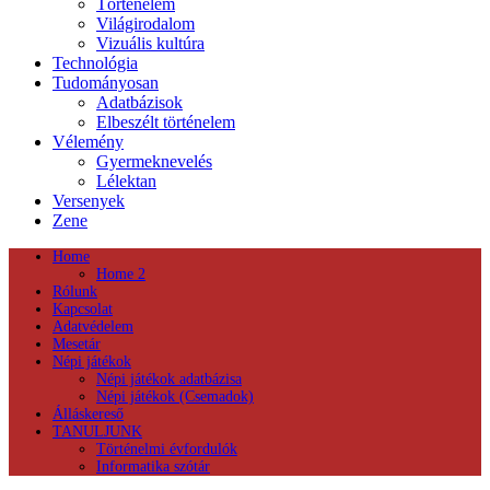
Történelem
Világirodalom
Vizuális kultúra
Technológia
Tudományosan
Adatbázisok
Elbeszélt történelem
Vélemény
Gyermeknevelés
Lélektan
Versenyek
Zene
Home
Home 2
Rólunk
Kapcsolat
Adatvédelem
Mesetár
Népi játékok
Népi játékok adatbázisa
Népi játékok (Csemadok)
Álláskereső
TANULJUNK
Történelmi évfordulók
Informatika szótár