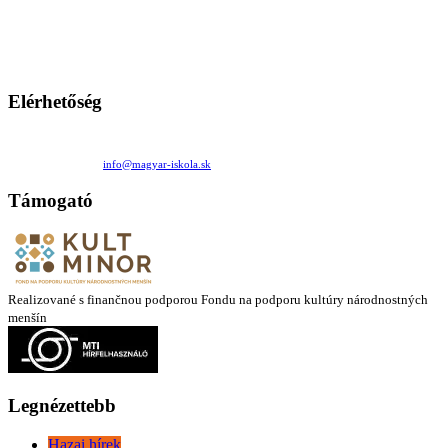
persze a diákok fóruma
Ezen az oldalon esetenként olyan írások jelennek meg, amelyek a hagyományos iskolafelfogástól eltérő
mintákat népszerűsítenek. Ennek következtében előfordulhat, hogy az idetévedő kiskorú felhasználók
látóköre gyorsabban szélesedik, mint azt a szülők esetleg szeretnék.
Elérhetőség
Családi Kör Egyesület/Združenie rod. kruhov
Medzilaborecká 17, 82101 Bratislava
+421 911 732 190 |
info@magyar-iskola.sk
Támogató
Realizované s finančnou podporou Fondu na podporu kultúry národnostných
menšín
Legnézettebb
Hazai hírek