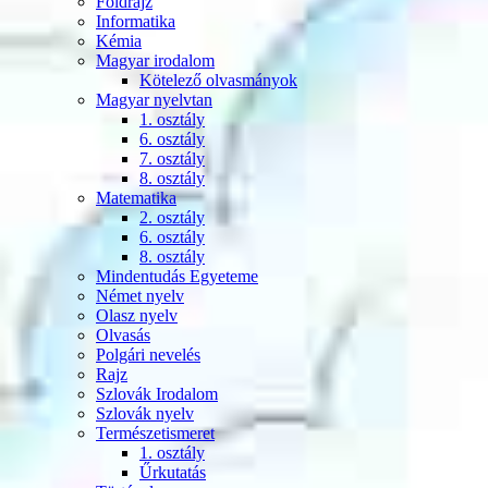
Földrajz
Informatika
Kémia
Magyar irodalom
Kötelező olvasmányok
Magyar nyelvtan
1. osztály
6. osztály
7. osztály
8. osztály
Matematika
2. osztály
6. osztály
8. osztály
Mindentudás Egyeteme
Német nyelv
Olasz nyelv
Olvasás
Polgári nevelés
Rajz
Szlovák Irodalom
Szlovák nyelv
Természetismeret
1. osztály
Űrkutatás