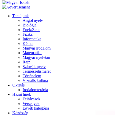
Tanuljunk
Angol nyelv
Biológia
Ének/Zene
Fizika
Informatika
Kémia
Magyar irodalom
Matematika
Magyar nyelvtan
Rajz
Szlovák nyelv
Természetismeret
Történelem
Vizuális kultúra
Oktatás
Irodalomterápia
Hazai hírek
Felhívások
Versenyek
Egyéb kategória
Közösség