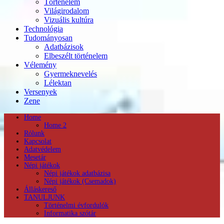
Történelem
Világirodalom
Vizuális kultúra
Technológia
Tudományosan
Adatbázisok
Elbeszélt történelem
Vélemény
Gyermeknevelés
Lélektan
Versenyek
Zene
Home
Home 2
Rólunk
Kapcsolat
Adatvédelem
Mesetár
Népi játékok
Népi játékok adatbázisa
Népi játékok (Csemadok)
Álláskereső
TANULJUNK
Történelmi évfordulók
Informatika szótár