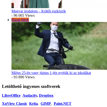
Magyar irodalom – Költői eszközök
- 96 065 Views
Hazai hírek
Május 25-én vagy június 1-jén nyitják ki az iskolákat
- 93 890 Views
Letölthető ingyenes szoftverek
LibreOffice
Audacity
,
Dropbox
XnView Classic
Krita
,
GIMP
,
Paint.NET