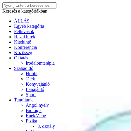
Keresés a kategóriákban:
ÁLLÁS
Egyéb kategória
Felhívások
Hazai hírek
Kitekintő
Konferencia
Közösség
Oktatás
Irodalomterápia
Szabadidő
Hobbi
Játék
Könyvajánló
Lapajánló
Sport
Tanuljunk
Angol nyelv
Biológia
Ének/Zene
Fizika
8. osztály