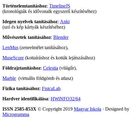
Történelemtanításhoz
:
TimelineJS
(kronológiák és idővonalk egyszerű készítéséhez)
Idegen nyelvek tanításához
:
Anki
(szó és kép kártyák készítéséhez)
Művészetek tanításához
:
Blender
LenMus
(zeneelmélet tanításához),
MuseScore
(kottaíráshoz és kották lejátszásához)
Földrajztanításhoz
:
Celestia
(világűr),
Marble
(virtuális földgömb és atlasz)
Fizika tanításához
:
FisicaLab
Hardver identifikálása
:
HWiNFO32/64
ISSN 2585-853X
© Copyright 2019
Magyar Iskola
· Designed by
Microgramma