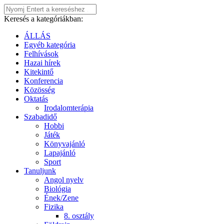
Keresés a kategóriákban:
ÁLLÁS
Egyéb kategória
Felhívások
Hazai hírek
Kitekintő
Konferencia
Közösség
Oktatás
Irodalomterápia
Szabadidő
Hobbi
Játék
Könyvajánló
Lapajánló
Sport
Tanuljunk
Angol nyelv
Biológia
Ének/Zene
Fizika
8. osztály