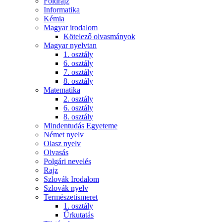
Földrajz
Informatika
Kémia
Magyar irodalom
Kötelező olvasmányok
Magyar nyelvtan
1. osztály
6. osztály
7. osztály
8. osztály
Matematika
2. osztály
6. osztály
8. osztály
Mindentudás Egyeteme
Német nyelv
Olasz nyelv
Olvasás
Polgári nevelés
Rajz
Szlovák Irodalom
Szlovák nyelv
Természetismeret
1. osztály
Űrkutatás