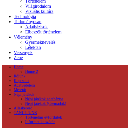
Történelem
Világirodalom
Vizuális kultúra
Technológia
Tudományosan
Adatbázisok
Elbeszélt történelem
Vélemény
Gyermeknevelés
Lélektan
Versenyek
Zene
Home
Home 2
Rólunk
Kapcsolat
Adatvédelem
Mesetár
Népi játékok
Népi játékok adatbázisa
Népi játékok (Csemadok)
Álláskereső
TANULJUNK
Történelmi évfordulók
Informatika szótár