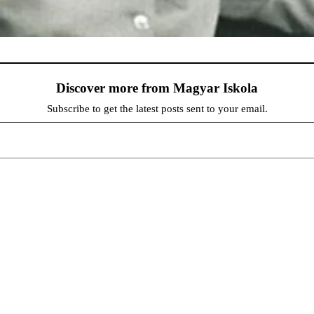
Discover more from Magyar Iskola
Subscribe to get the latest posts sent to your email.
persze a diákok fóruma
at népszerűsítenek. Ennek következtében előfordulhat, hogy az idetévedő kiskorú felhasználók látóköre gyorsabb