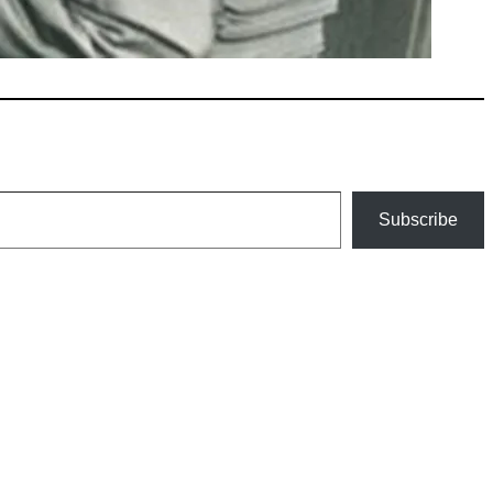
Subscribe
an szélesedik, mint azt a szülők esetleg szeretnék.