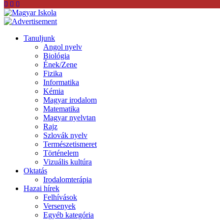
Tanuljunk
Angol nyelv
Biológia
Ének/Zene
Fizika
Informatika
Kémia
Magyar irodalom
Matematika
Magyar nyelvtan
Rajz
Szlovák nyelv
Természetismeret
Történelem
Vizuális kultúra
Oktatás
Irodalomterápia
Hazai hírek
Felhívások
Versenyek
Egyéb kategória