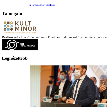
Medzilaborecká 17, 82101 Bratislava
+421 911 732 190 |
info@magyar-iskola.sk
Támogató
Realizované s finančnou podporou Fondu na podporu kultúry národnostných me
Legnézettebb