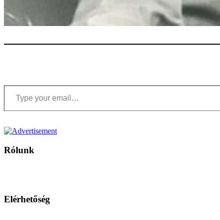
Type your email…
Rólunk
A Magyar Iskola a szlovákiai magyar iskolák, tanárok, szülők és 
Ezen az oldalon esetenként olyan írások jelennek meg, amelyek a hagyományos iskolafelfogástól eltérő minták
Elérhetőség
Családi Kör Egyesület/Združenie rod. kruhov