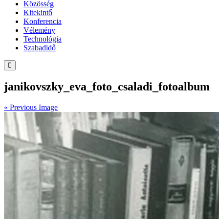
Közösség
Kitekintő
Konferencia
Vélemény
Technológia
Szabadidő
janikovszky_eva_foto_csaladi_fotoalbum
« Previous Image