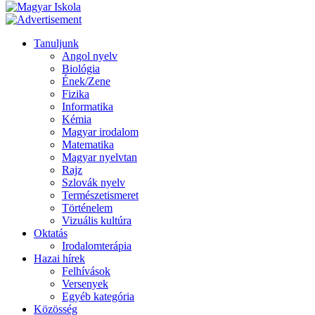
Tanuljunk
Angol nyelv
Biológia
Ének/Zene
Fizika
Informatika
Kémia
Magyar irodalom
Matematika
Magyar nyelvtan
Rajz
Szlovák nyelv
Természetismeret
Történelem
Vizuális kultúra
Oktatás
Irodalomterápia
Hazai hírek
Felhívások
Versenyek
Egyéb kategória
Közösség