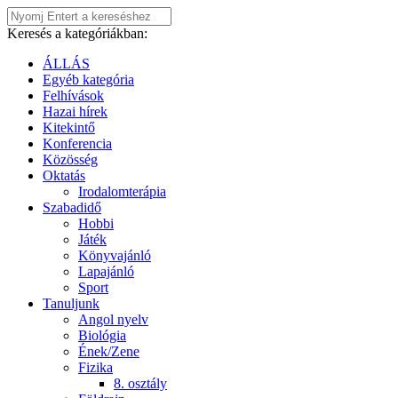
Keresés a kategóriákban:
ÁLLÁS
Egyéb kategória
Felhívások
Hazai hírek
Kitekintő
Konferencia
Közösség
Oktatás
Irodalomterápia
Szabadidő
Hobbi
Játék
Könyvajánló
Lapajánló
Sport
Tanuljunk
Angol nyelv
Biológia
Ének/Zene
Fizika
8. osztály