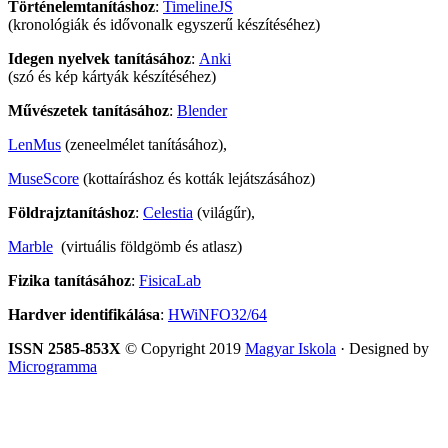
Történelemtanításhoz
:
TimelineJS
(kronológiák és idővonalk egyszerű készítéséhez)
Idegen nyelvek tanításához
:
Anki
(szó és kép kártyák készítéséhez)
Művészetek tanításához
:
Blender
LenMus
(zeneelmélet tanításához),
MuseScore
(kottaíráshoz és kották lejátszásához)
Földrajztanításhoz
:
Celestia
(világűr),
Marble
(virtuális földgömb és atlasz)
Fizika tanításához
:
FisicaLab
Hardver identifikálása
:
HWiNFO32/64
ISSN 2585-853X
© Copyright 2019
Magyar Iskola
· Designed by
Microgramma