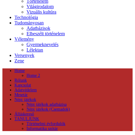
Történelem
Világirodalom
Vizuális kultúra
Technológia
Tudományosan
Adatbázisok
Elbeszélt történelem
Vélemény
Gyermeknevelés
Lélektan
Versenyek
Zene
Home
Home 2
Rólunk
Kapcsolat
Adatvédelem
Mesetár
Népi játékok
Népi játékok adatbázisa
Népi játékok (Csemadok)
Álláskereső
TANULJUNK
Történelmi évfordulók
Informatika szótár