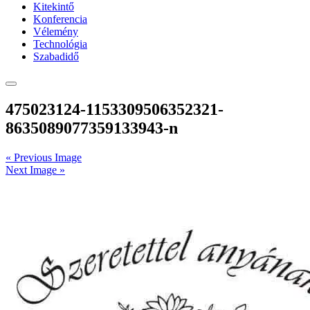
Kitekintő
Konferencia
Vélemény
Technológia
Szabadidő
475023124-1153309506352321-
8635089077359133943-n
« Previous Image
Next Image »