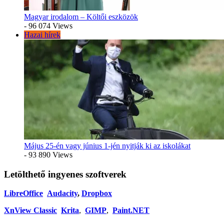
Magyar irodalom – Költői eszközök
- 96 074 Views
Hazai hírek
Május 25-én vagy június 1-jén nyitják ki az iskolákat
- 93 890 Views
Letölthető ingyenes szoftverek
LibreOffice
Audacity
,
Dropbox
XnView Classic
Krita
,
GIMP
,
Paint.NET