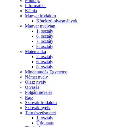
Földrajz
Informatika
Kémia
Magyar irodalom
Kötelező olvasmányok
Magyar nyelvtan
1. osztály
6. osztály
7. osztály
8. osztály
Matematika
2. osztály
6. osztály
8. osztály
Mindentudás Egyeteme
Német nyelv
Olasz nyelv
Olvasás
Polgári nevelés
Rajz
Szlovák Irodalom
Szlovák nyelv
Természetismeret
1. osztály
Űrkutatás