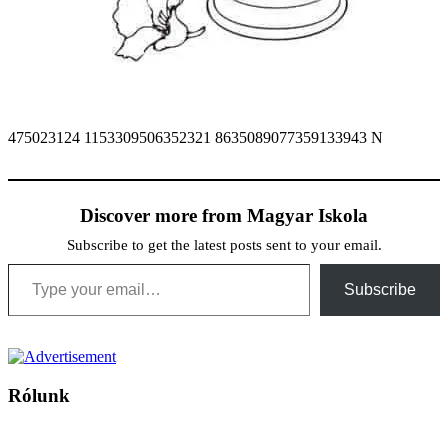
475023124 1153309506352321 8635089077359133943 N
Discover more from Magyar Iskola
Subscribe to get the latest posts sent to your email.
Type your email…
Subscribe
Rólunk
A Magyar Iskola a szlovákiai magyar iskolák, tanárok, szülők és