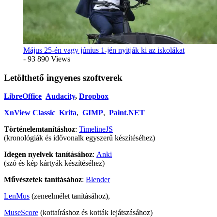
Május 25-én vagy június 1-jén nyitják ki az iskolákat
- 93 890 Views
Letölthető ingyenes szoftverek
LibreOffice
Audacity
,
Dropbox
XnView Classic
Krita
,
GIMP
,
Paint.NET
Történelemtanításhoz
:
TimelineJS
(kronológiák és idővonalk egyszerű készítéséhez)
Idegen nyelvek tanításához
:
Anki
(szó és kép kártyák készítéséhez)
Művészetek tanításához
:
Blender
LenMus
(zeneelmélet tanításához),
MuseScore
(kottaíráshoz és kották lejátszásához)