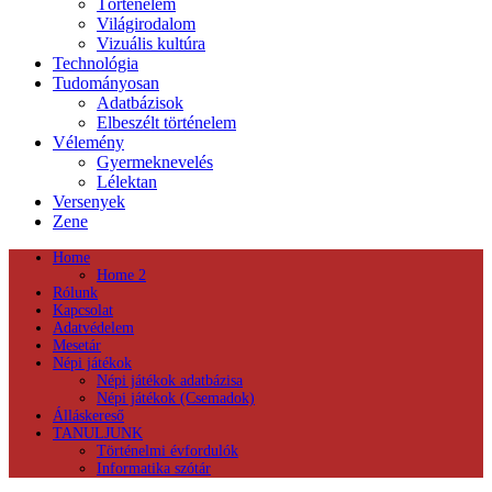
Történelem
Világirodalom
Vizuális kultúra
Technológia
Tudományosan
Adatbázisok
Elbeszélt történelem
Vélemény
Gyermeknevelés
Lélektan
Versenyek
Zene
Home
Home 2
Rólunk
Kapcsolat
Adatvédelem
Mesetár
Népi játékok
Népi játékok adatbázisa
Népi játékok (Csemadok)
Álláskereső
TANULJUNK
Történelmi évfordulók
Informatika szótár