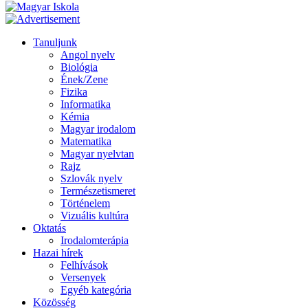
Tanuljunk
Angol nyelv
Biológia
Ének/Zene
Fizika
Informatika
Kémia
Magyar irodalom
Matematika
Magyar nyelvtan
Rajz
Szlovák nyelv
Természetismeret
Történelem
Vizuális kultúra
Oktatás
Irodalomterápia
Hazai hírek
Felhívások
Versenyek
Egyéb kategória
Közösség