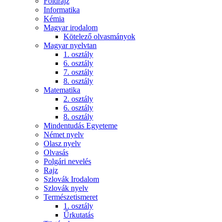
Földrajz
Informatika
Kémia
Magyar irodalom
Kötelező olvasmányok
Magyar nyelvtan
1. osztály
6. osztály
7. osztály
8. osztály
Matematika
2. osztály
6. osztály
8. osztály
Mindentudás Egyeteme
Német nyelv
Olasz nyelv
Olvasás
Polgári nevelés
Rajz
Szlovák Irodalom
Szlovák nyelv
Természetismeret
1. osztály
Űrkutatás