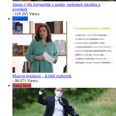
Június 1-jén folytatódik a tanítás, mehetnek iskolába a
gyerekek
- 119 205 Views
6. osztály
Magyar irodalom – Költői eszközök
- 96 071 Views
Hazai hírek