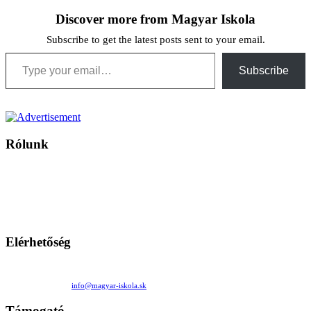
Discover more from Magyar Iskola
Subscribe to get the latest posts sent to your email.
Type your email…
Subscribe
Rólunk
A Magyar Iskola a szlovákiai magyar iskolák, tanárok, szülők és
persze a diákok fóruma
Ezen az oldalon esetenként olyan írások jelennek meg, amelyek a hagyományos iskolafelfogástól eltérő
mintákat népszerűsítenek. Ennek következtében előfordulhat, hogy az idetévedő kiskorú felhasználók
látóköre gyorsabban szélesedik, mint azt a szülők esetleg szeretnék.
Elérhetőség
Családi Kör Egyesület/Združenie rod. kruhov
Medzilaborecká 17, 82101 Bratislava
+421 911 732 190 |
info@magyar-iskola.sk
Támogató