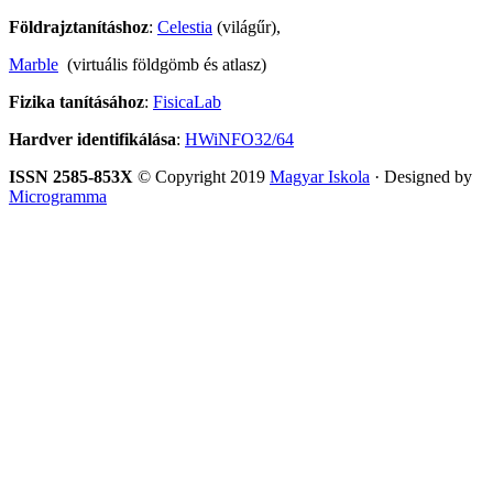
Földrajztanításhoz
:
Celestia
(világűr),
Marble
(virtuális földgömb és atlasz)
Fizika tanításához
:
FisicaLab
Hardver identifikálása
:
HWiNFO32/64
ISSN 2585-853X
© Copyright 2019
Magyar Iskola
· Designed by
Microgramma