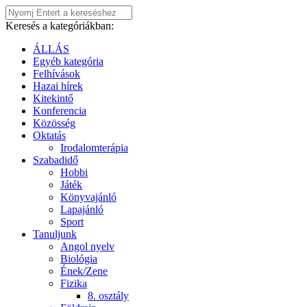
Keresés a kategóriákban:
ÁLLÁS
Egyéb kategória
Felhívások
Hazai hírek
Kitekintő
Konferencia
Közösség
Oktatás
Irodalomterápia
Szabadidő
Hobbi
Játék
Könyvajánló
Lapajánló
Sport
Tanuljunk
Angol nyelv
Biológia
Ének/Zene
Fizika
8. osztály