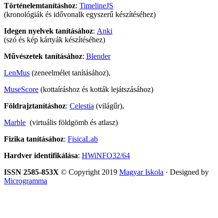
Történelemtanításhoz
:
TimelineJS
(kronológiák és idővonalk egyszerű készítéséhez)
Idegen nyelvek tanításához
:
Anki
(szó és kép kártyák készítéséhez)
Művészetek tanításához
:
Blender
LenMus
(zeneelmélet tanításához),
MuseScore
(kottaíráshoz és kották lejátszásához)
Földrajztanításhoz
:
Celestia
(világűr),
Marble
(virtuális földgömb és atlasz)
Fizika tanításához
:
FisicaLab
Hardver identifikálása
:
HWiNFO32/64
ISSN 2585-853X
© Copyright 2019
Magyar Iskola
· Designed by
Microgramma