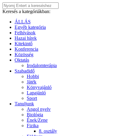
Keresés a kategóriákban:
ÁLLÁS
Egyéb kategória
Felhívások
Hazai hírek
Kitekintő
Konferencia
Közösség
Oktatás
Irodalomterápia
Szabadidő
Hobbi
Játék
Könyvajánló
Lapajánló
Sport
Tanuljunk
Angol nyelv
Biológia
Ének/Zene
Fizika
8. osztály