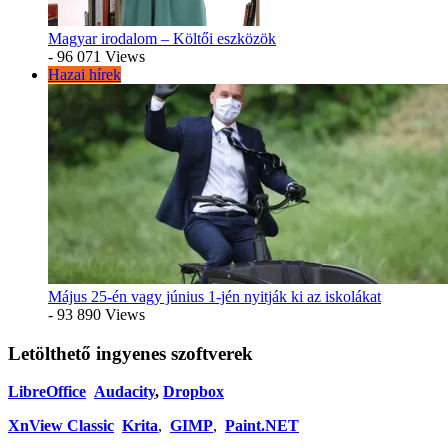
Magyar irodalom – Költői eszközök
- 96 071 Views
Hazai hírek
Május 25-én vagy június 1-jén nyitják ki az iskolákat
- 93 890 Views
Letölthető ingyenes szoftverek
LibreOffice
Audacity
,
Dropbox
XnView Classic
Krita
,
GIMP
,
Paint.NET