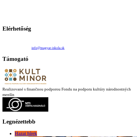
persze a diákok fóruma
Ezen az oldalon esetenként olyan írások jelennek meg, amelyek a hagyományos iskolafelfogástól eltérő
mintákat népszerűsítenek. Ennek következtében előfordulhat, hogy az idetévedő kiskorú felhasználók
látóköre gyorsabban szélesedik, mint azt a szülők esetleg szeretnék.
Elérhetőség
Családi Kör Egyesület/Združenie rod. kruhov
Medzilaborecká 17, 82101 Bratislava
+421 911 732 190 |
info@magyar-iskola.sk
Támogató
Realizované s finančnou podporou Fondu na podporu kultúry národnostných
menšín
Legnézettebb
Hazai hírek