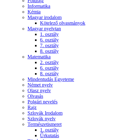
Földrajz
Informatika
Kémia
Magyar irodalom
Kötelező olvasmányok
Magyar nyelvtan
1. osztály
6. osztály
7. osztály
8. osztály
Matematika
2. osztály
6. osztály
8. osztály
Mindentudás Egyeteme
Német nyelv
Olasz nyelv
Olvasás
Polgári nevelés
Rajz
Szlovák Irodalom
Szlovák nyelv
Természetismeret
1. osztály
Űrkutatás