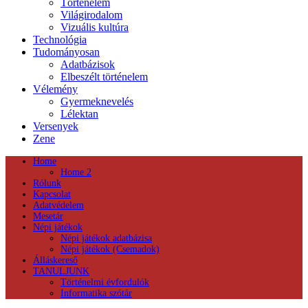
Történelem
Világirodalom
Vizuális kultúra
Technológia
Tudományosan
Adatbázisok
Elbeszélt történelem
Vélemény
Gyermeknevelés
Lélektan
Versenyek
Zene
Home
Home 2
Rólunk
Kapcsolat
Adatvédelem
Mesetár
Népi játékok
Népi játékok adatbázisa
Népi játékok (Csemadok)
Álláskereső
TANULJUNK
Történelmi évfordulók
Informatika szótár