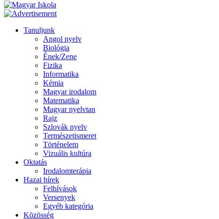
Tanuljunk
Angol nyelv
Biológia
Ének/Zene
Fizika
Informatika
Kémia
Magyar irodalom
Matematika
Magyar nyelvtan
Rajz
Szlovák nyelv
Természetismeret
Történelem
Vizuális kultúra
Oktatás
Irodalomterápia
Hazai hírek
Felhívások
Versenyek
Egyéb kategória
Közösség