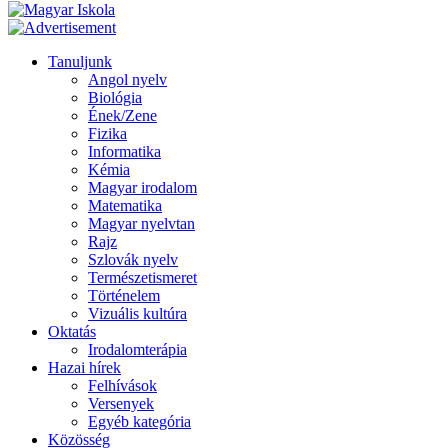
Tanuljunk
Angol nyelv
Biológia
Ének/Zene
Fizika
Informatika
Kémia
Magyar irodalom
Matematika
Magyar nyelvtan
Rajz
Szlovák nyelv
Természetismeret
Történelem
Vizuális kultúra
Oktatás
Irodalomterápia
Hazai hírek
Felhívások
Versenyek
Egyéb kategória
Közösség