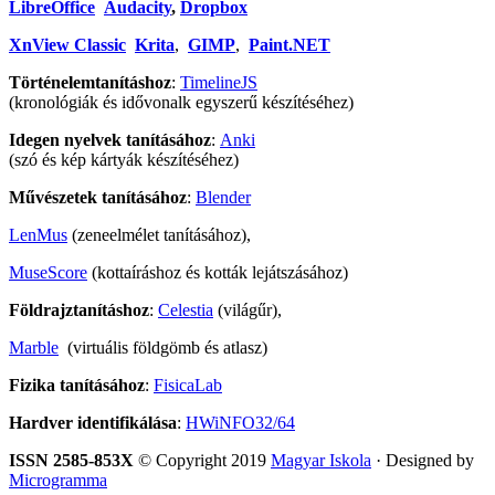
LibreOffice
Audacity
,
Dropbox
XnView Classic
Krita
,
GIMP
,
Paint.NET
Történelemtanításhoz
:
TimelineJS
(kronológiák és idővonalk egyszerű készítéséhez)
Idegen nyelvek tanításához
:
Anki
(szó és kép kártyák készítéséhez)
Művészetek tanításához
:
Blender
LenMus
(zeneelmélet tanításához),
MuseScore
(kottaíráshoz és kották lejátszásához)
Földrajztanításhoz
:
Celestia
(világűr),
Marble
(virtuális földgömb és atlasz)
Fizika tanításához
:
FisicaLab
Hardver identifikálása
:
HWiNFO32/64
ISSN 2585-853X
© Copyright 2019
Magyar Iskola
· Designed by
Microgramma