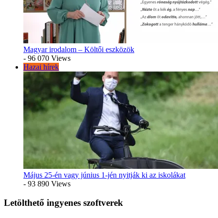
Magyar irodalom – Költői eszközök
- 96 070 Views
Hazai hírek
Május 25-én vagy június 1-jén nyitják ki az iskolákat
- 93 890 Views
Letölthető ingyenes szoftverek