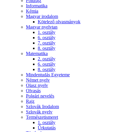
Földrajz
Informatika
Kémia
Magyar irodalom
Kötelező olvasmányok
Magyar nyelvtan
1. osztály
6. osztály
7. osztály
8. osztály
Matematika
2. osztály
6. osztály
8. osztály
Mindentudás Egyeteme
Német nyelv
Olasz nyelv
Olvasás
Polgári nevelés
Rajz
Szlovák Irodalom
Szlovák nyelv
Természetismeret
1. osztály
Űrkutatás