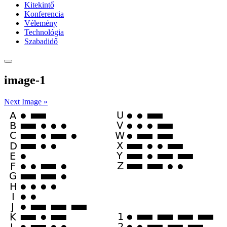
Kitekintő
Konferencia
Vélemény
Technológia
Szabadidő
image-1
Next Image »