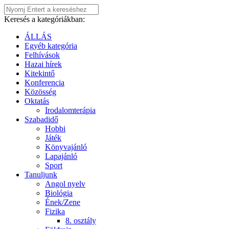
Keresés a kategóriákban:
ÁLLÁS
Egyéb kategória
Felhívások
Hazai hírek
Kitekintő
Konferencia
Közösség
Oktatás
Irodalomterápia
Szabadidő
Hobbi
Játék
Könyvajánló
Lapajánló
Sport
Tanuljunk
Angol nyelv
Biológia
Ének/Zene
Fizika
8. osztály