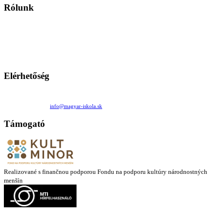
Rólunk
A Magyar Iskola a szlovákiai magyar iskolák, tanárok, szülők és
persze a diákok fóruma
Ezen az oldalon esetenként olyan írások jelennek meg, amelyek a hagyományos iskolafelfogástól eltérő
mintákat népszerűsítenek. Ennek következtében előfordulhat, hogy az idetévedő kiskorú felhasználók
látóköre gyorsabban szélesedik, mint azt a szülők esetleg szeretnék.
Elérhetőség
Családi Kör Egyesület/Združenie rod. kruhov
Medzilaborecká 17, 82101 Bratislava
+421 911 732 190 |
info@magyar-iskola.sk
Támogató
Realizované s finančnou podporou Fondu na podporu kultúry národnostných
menšín