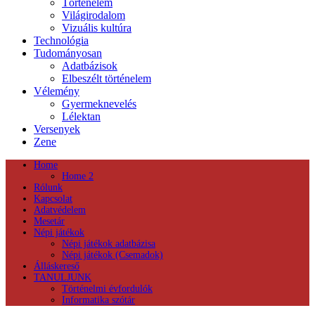
Történelem
Világirodalom
Vizuális kultúra
Technológia
Tudományosan
Adatbázisok
Elbeszélt történelem
Vélemény
Gyermeknevelés
Lélektan
Versenyek
Zene
Home
Home 2
Rólunk
Kapcsolat
Adatvédelem
Mesetár
Népi játékok
Népi játékok adatbázisa
Népi játékok (Csemadok)
Álláskereső
TANULJUNK
Történelmi évfordulók
Informatika szótár