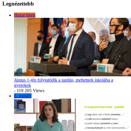
Legnézettebb
Hazai hírek
Június 1-jén folytatódik a tanítás, mehetnek iskolába a
gyerekek
- 119 205 Views
6. osztály