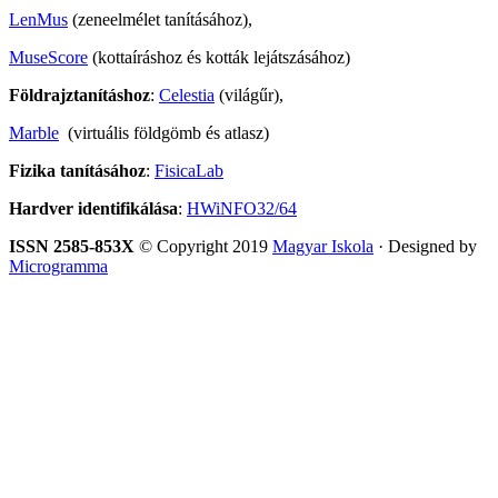
LenMus
(zeneelmélet tanításához),
MuseScore
(kottaíráshoz és kották lejátszásához)
Földrajztanításhoz
:
Celestia
(világűr),
Marble
(virtuális földgömb és atlasz)
Fizika tanításához
:
FisicaLab
Hardver identifikálása
:
HWiNFO32/64
ISSN 2585-853X
© Copyright 2019
Magyar Iskola
· Designed by
Microgramma