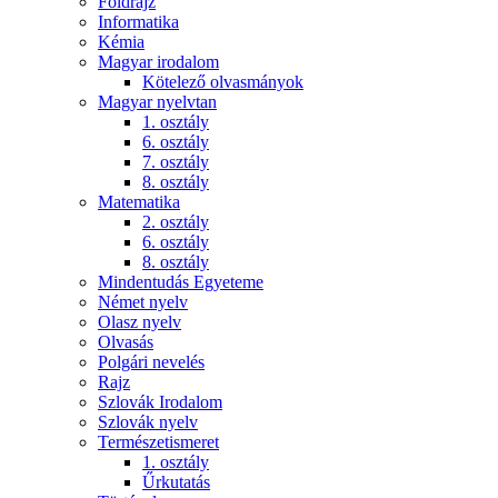
Földrajz
Informatika
Kémia
Magyar irodalom
Kötelező olvasmányok
Magyar nyelvtan
1. osztály
6. osztály
7. osztály
8. osztály
Matematika
2. osztály
6. osztály
8. osztály
Mindentudás Egyeteme
Német nyelv
Olasz nyelv
Olvasás
Polgári nevelés
Rajz
Szlovák Irodalom
Szlovák nyelv
Természetismeret
1. osztály
Űrkutatás