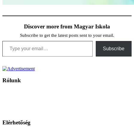
Discover more from Magyar Iskola
Subscribe to get the latest posts sent to your email.
Type your email…
Subscribe
Rólunk
A Magyar Iskola a szlovákiai magyar iskolák, tanárok, szülők és
persze a diákok fóruma
Ezen az oldalon esetenként olyan írások jelennek meg, amelyek a hagyományos iskolafelfogástól eltérő
mintákat népszerűsítenek. Ennek következtében előfordulhat, hogy az idetévedő kiskorú felhasználók
látóköre gyorsabban szélesedik, mint azt a szülők esetleg szeretnék.
Elérhetőség
Családi Kör Egyesület/Združenie rod. kruhov