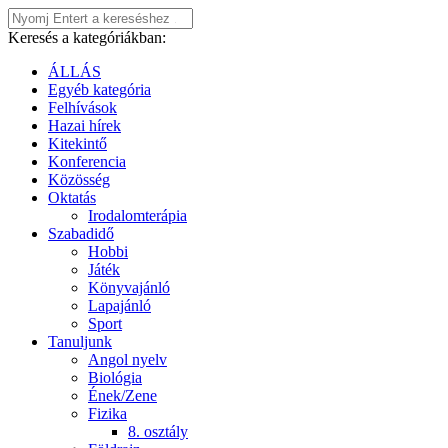
Keresés a kategóriákban:
ÁLLÁS
Egyéb kategória
Felhívások
Hazai hírek
Kitekintő
Konferencia
Közösség
Oktatás
Irodalomterápia
Szabadidő
Hobbi
Játék
Könyvajánló
Lapajánló
Sport
Tanuljunk
Angol nyelv
Biológia
Ének/Zene
Fizika
8. osztály