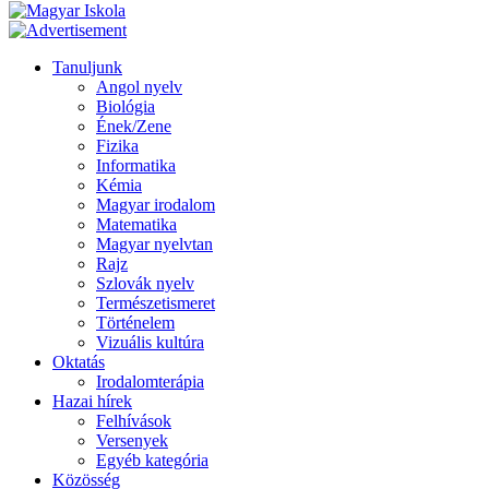
Tanuljunk
Angol nyelv
Biológia
Ének/Zene
Fizika
Informatika
Kémia
Magyar irodalom
Matematika
Magyar nyelvtan
Rajz
Szlovák nyelv
Természetismeret
Történelem
Vizuális kultúra
Oktatás
Irodalomterápia
Hazai hírek
Felhívások
Versenyek
Egyéb kategória
Közösség