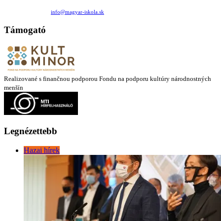
Medzilaborecká 17, 82101 Bratislava
+421 911 732 190 |
info@magyar-iskola.sk
Támogató
Realizované s finančnou podporou Fondu na podporu kultúry národnostných
menšín
Legnézettebb
Hazai hírek