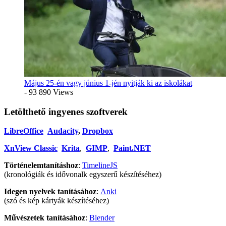
Május 25-én vagy június 1-jén nyitják ki az iskolákat
- 93 890 Views
Letölthető ingyenes szoftverek
LibreOffice
Audacity
,
Dropbox
XnView Classic
Krita
,
GIMP
,
Paint.NET
Történelemtanításhoz
:
TimelineJS
(kronológiák és idővonalk egyszerű készítéséhez)
Idegen nyelvek tanításához
:
Anki
(szó és kép kártyák készítéséhez)
Művészetek tanításához
:
Blender