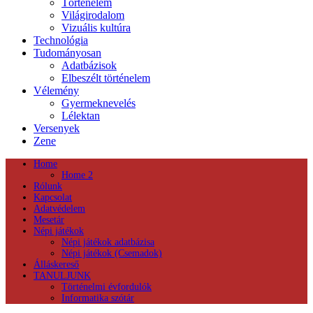
Történelem
Világirodalom
Vizuális kultúra
Technológia
Tudományosan
Adatbázisok
Elbeszélt történelem
Vélemény
Gyermeknevelés
Lélektan
Versenyek
Zene
Home
Home 2
Rólunk
Kapcsolat
Adatvédelem
Mesetár
Népi játékok
Népi játékok adatbázisa
Népi játékok (Csemadok)
Álláskereső
TANULJUNK
Történelmi évfordulók
Informatika szótár