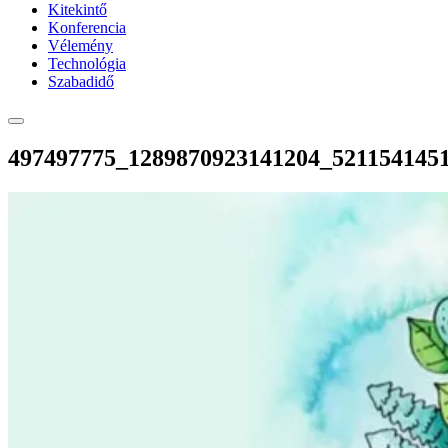
Kitekintő
Konferencia
Vélemény
Technológia
Szabadidő
497497775_1289870923141204_521154145