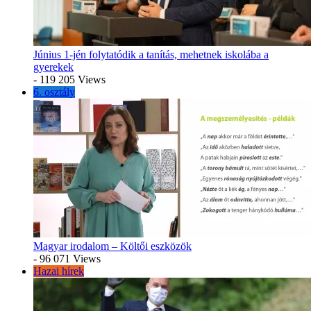
Június 1-jén folytatódik a tanítás, mehetnek iskolába a
gyerekek
- 119 205 Views
6. osztály
Magyar irodalom – Költői eszközök
- 96 071 Views
Hazai hírek