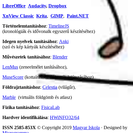
LibreOffice
Audacity
,
Dropbox
XnView Classic
Krita
,
GIMP
,
Paint.NET
Történelemtanításhoz
:
TimelineJS
(kronológiák és idővonalk egyszerű készítéséhez)
Idegen nyelvek tanításához
:
Anki
(szó és kép kártyák készítéséhez)
Művészetek tanításához
:
Blender
LenMus
(zeneelmélet tanításához),
MuseScore
(kottaíráshoz és kották lejátszásához)
Földrajztanításhoz
:
Celestia
(világűr),
Marble
(virtuális földgömb és atlasz)
Fizika tanításához
:
FisicaLab
Hardver identifikálása
:
HWiNFO32/64
ISSN 2585-853X
© Copyright 2019
Magyar Iskola
· Designed by
Microgramma