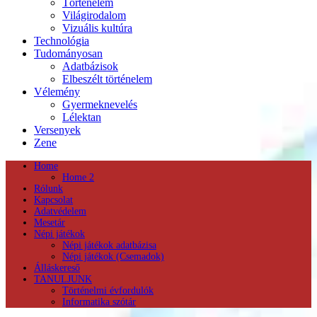
Történelem
Világirodalom
Vizuális kultúra
Technológia
Tudományosan
Adatbázisok
Elbeszélt történelem
Vélemény
Gyermeknevelés
Lélektan
Versenyek
Zene
Home
Home 2
Rólunk
Kapcsolat
Adatvédelem
Mesetár
Népi játékok
Népi játékok adatbázisa
Népi játékok (Csemadok)
Álláskereső
TANULJUNK
Történelmi évfordulók
Informatika szótár