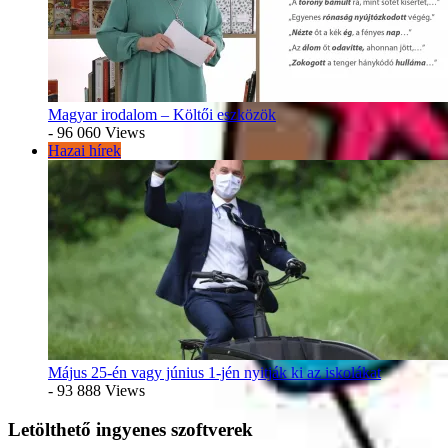
Magyar irodalom – Költői eszközök
- 96 060 Views
Hazai hírek
Május 25-én vagy június 1-jén nyitják ki az iskolákat
- 93 888 Views
Letölthető ingyenes szoftverek