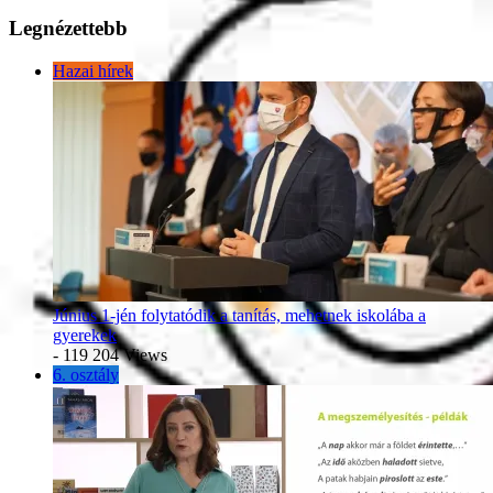
Legnézettebb
Hazai hírek
Június 1-jén folytatódik a tanítás, mehetnek iskolába a
gyerekek
- 119 204 Views
6. osztály