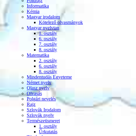
Földrajz
Informatika
Kémia
Magyar irodalom
Kötelező olvasmányok
Magyar nyelvtan
1. osztály
6. osztály
7. osztály
8. osztály
Matematika
2. osztály
6. osztály
8. osztály
Mindentudás Egyeteme
Német nyelv
Olasz nyelv
Olvasás
Polgári nevelés
Rajz
Szlovák Irodalom
Szlovák nyelv
Természetismeret
1. osztály
Űrkutatás