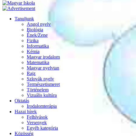
Tanuljunk
Angol nyelv
Biológia
Ének/Zene
Fizika
Informatika
Kémia
Magyar irodalom
Matematika
Magyar nyelvtan
Rajz
Szlovák nyelv
Természetismeret
Történelem
Vizuális kultúra
Oktatás
Irodalomterápia
Hazai hírek
Felhívások
Versenyek
Egyéb kategória
Közösség