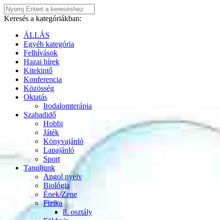
Keresés a kategóriákban:
ÁLLÁS
Egyéb kategória
Felhívások
Hazai hírek
Kitekintő
Konferencia
Közösség
Oktatás
Irodalomterápia
Szabadidő
Hobbi
Játék
Könyvajánló
Lapajánló
Sport
Tanuljunk
Angol nyelv
Biológia
Ének/Zene
Fizika
8. osztály