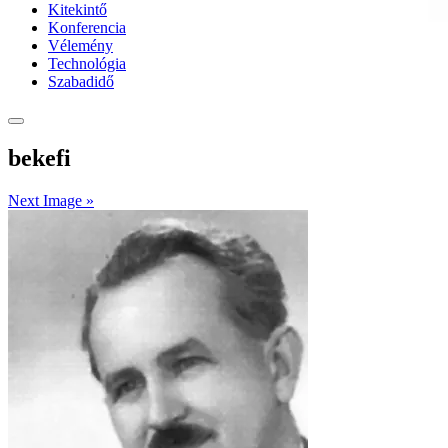
Kitekintő
Konferencia
Vélemény
Technológia
Szabadidő
bekefi
Next Image »