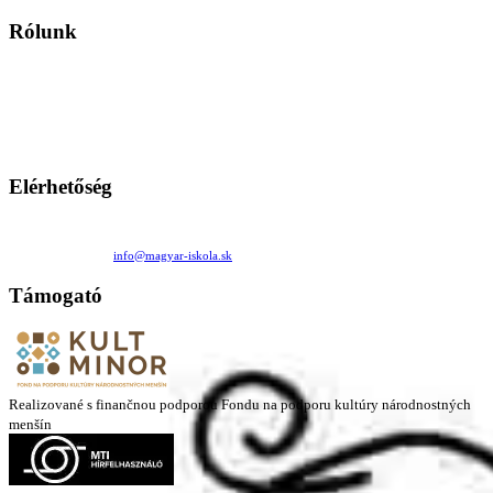
Rólunk
A Magyar Iskola a szlovákiai magyar iskolák, tanárok, szülők és
persze a diákok fóruma
Ezen az oldalon esetenként olyan írások jelennek meg, amelyek a hagyományos iskolafelfogástól eltérő
mintákat népszerűsítenek. Ennek következtében előfordulhat, hogy az idetévedő kiskorú felhasználók
látóköre gyorsabban szélesedik, mint azt a szülők esetleg szeretnék.
Elérhetőség
Családi Kör Egyesület/Združenie rod. kruhov
Medzilaborecká 17, 82101 Bratislava
+421 911 732 190 |
info@magyar-iskola.sk
Támogató
Realizované s finančnou podporou Fondu na podporu kultúry národnostných
menšín