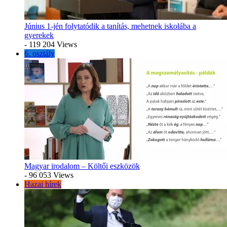
Június 1-jén folytatódik a tanítás, mehetnek iskolába a
gyerekek
- 119 204 Views
6. osztály
Magyar irodalom – Költői eszközök
- 96 053 Views
Hazai hírek