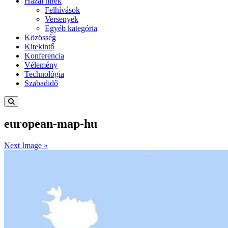
Hazai hírek
Felhívások
Versenyek
Egyéb kategória
Közösség
Kitekintő
Konferencia
Vélemény
Technológia
Szabadidő
european-map-hu
Next Image »