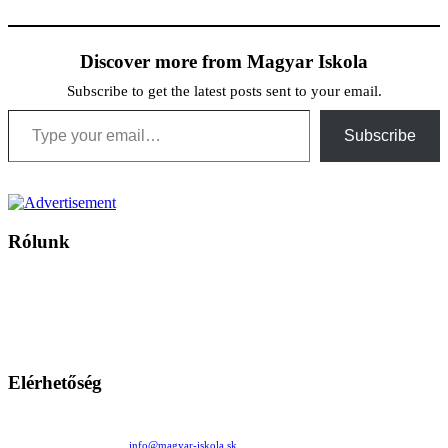
Discover more from Magyar Iskola
Subscribe to get the latest posts sent to your email.
Type your email…
Subscribe
Rólunk
A Magyar Iskola a szlovákiai magyar iskolák, tanárok, szülők és
persze a diákok fóruma
Ezen az oldalon esetenként olyan írások jelennek meg, amelyek a hagyományos iskolafelfogástól eltérő
mintákat népszerűsítenek. Ennek következtében előfordulhat, hogy az idetévedő kiskorú felhasználók
látóköre gyorsabban szélesedik, mint azt a szülők esetleg szeretnék.
Elérhetőség
Családi Kör Egyesület/Združenie rod. kruhov
Medzilaborecká 17, 82101 Bratislava
+421 911 732 190 |
info@magyar-iskola.sk