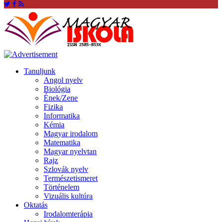
Tanuljunk
Angol nyelv
Biológia
Ének/Zene
Fizika
Informatika
Kémia
Magyar irodalom
Matematika
Magyar nyelvtan
Rajz
Szlovák nyelv
Természetismeret
Történelem
Vizuális kultúra
Oktatás
Irodalomterápia