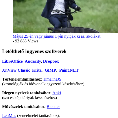
Május 25-én vagy június 1-jén nyitják ki az iskolákat
- 93 888 Views
Letölthető ingyenes szoftverek
LibreOffice
Audacity
,
Dropbox
XnView Classic
Krita
,
GIMP
,
Paint.NET
Történelemtanításhoz
:
TimelineJS
(kronológiák és idővonalk egyszerű készítéséhez)
Idegen nyelvek tanításához
:
Anki
(szó és kép kártyák készítéséhez)
Művészetek tanításához
:
Blender
LenMus
(zeneelmélet tanításához),