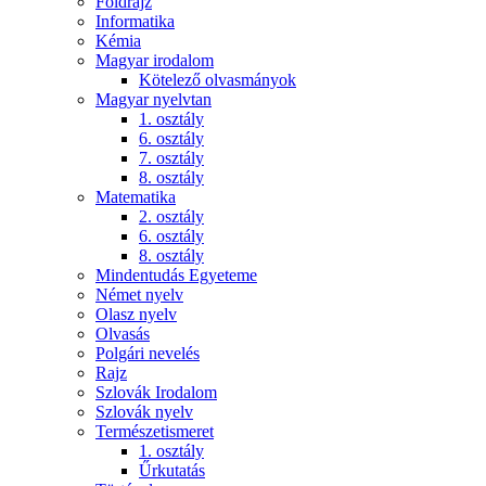
Földrajz
Informatika
Kémia
Magyar irodalom
Kötelező olvasmányok
Magyar nyelvtan
1. osztály
6. osztály
7. osztály
8. osztály
Matematika
2. osztály
6. osztály
8. osztály
Mindentudás Egyeteme
Német nyelv
Olasz nyelv
Olvasás
Polgári nevelés
Rajz
Szlovák Irodalom
Szlovák nyelv
Természetismeret
1. osztály
Űrkutatás