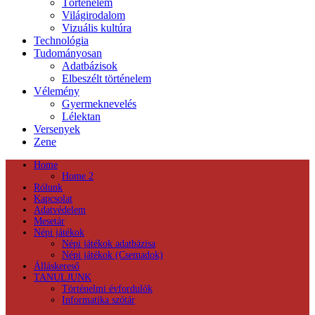
Történelem
Világirodalom
Vizuális kultúra
Technológia
Tudományosan
Adatbázisok
Elbeszélt történelem
Vélemény
Gyermeknevelés
Lélektan
Versenyek
Zene
Home
Home 2
Rólunk
Kapcsolat
Adatvédelem
Mesetár
Népi játékok
Népi játékok adatbázisa
Népi játékok (Csemadok)
Álláskereső
TANULJUNK
Történelmi évfordulók
Informatika szótár