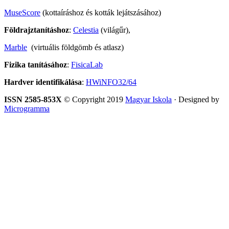
MuseScore
(kottaíráshoz és kották lejátszásához)
Földrajztanításhoz
:
Celestia
(világűr),
Marble
(virtuális földgömb és atlasz)
Fizika tanításához
:
FisicaLab
Hardver identifikálása
:
HWiNFO32/64
ISSN 2585-853X
© Copyright 2019
Magyar Iskola
· Designed by
Microgramma