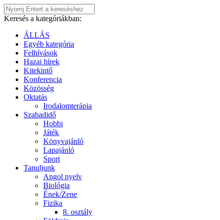
Keresés a kategóriákban:
ÁLLÁS
Egyéb kategória
Felhívások
Hazai hírek
Kitekintő
Konferencia
Közösség
Oktatás
Irodalomterápia
Szabadidő
Hobbi
Játék
Könyvajánló
Lapajánló
Sport
Tanuljunk
Angol nyelv
Biológia
Ének/Zene
Fizika
8. osztály