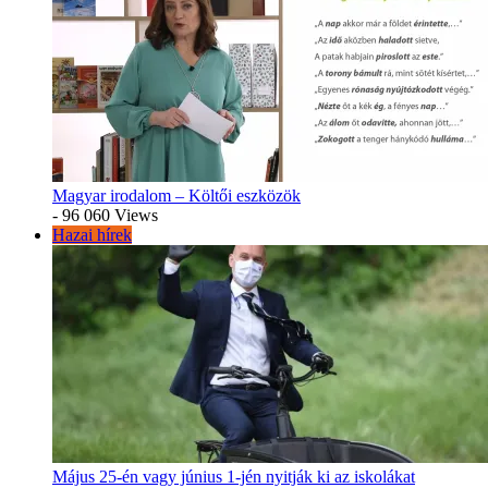
Magyar irodalom – Költői eszközök
- 96 060 Views
Hazai hírek
Május 25-én vagy június 1-jén nyitják ki az iskolákat