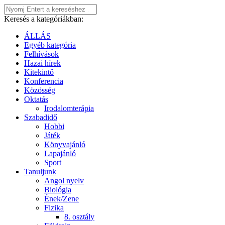
Keresés a kategóriákban:
ÁLLÁS
Egyéb kategória
Felhívások
Hazai hírek
Kitekintő
Konferencia
Közösség
Oktatás
Irodalomterápia
Szabadidő
Hobbi
Játék
Könyvajánló
Lapajánló
Sport
Tanuljunk
Angol nyelv
Biológia
Ének/Zene
Fizika
8. osztály