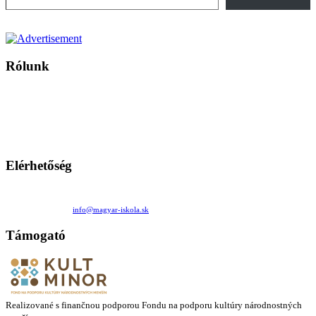
Rólunk
A Magyar Iskola a szlovákiai magyar iskolák, tanárok, szülők és
persze a diákok fóruma
Ezen az oldalon esetenként olyan írások jelennek meg, amelyek a hagyományos iskolafelfogástól eltérő
mintákat népszerűsítenek. Ennek következtében előfordulhat, hogy az idetévedő kiskorú felhasználók
látóköre gyorsabban szélesedik, mint azt a szülők esetleg szeretnék.
Elérhetőség
Családi Kör Egyesület/Združenie rod. kruhov
Medzilaborecká 17, 82101 Bratislava
+421 911 732 190 |
info@magyar-iskola.sk
Támogató
Realizované s finančnou podporou Fondu na podporu kultúry národnostných