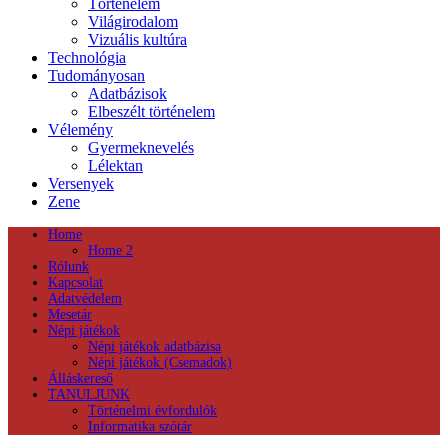
Történelem
Világirodalom
Vizuális kultúra
Technológia
Tudományosan
Adatbázisok
Elbeszélt történelem
Vélemény
Gyermeknevelés
Lélektan
Versenyek
Zene
Home
Home 2
Rólunk
Kapcsolat
Adatvédelem
Mesetár
Népi játékok
Népi játékok adatbázisa
Népi játékok (Csemadok)
Álláskereső
TANULJUNK
Történelmi évfordulók
Informatika szótár