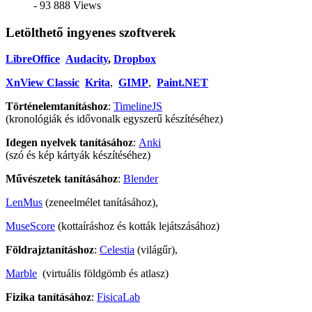
- 93 888 Views
Letölthető ingyenes szoftverek
LibreOffice
Audacity
,
Dropbox
XnView Classic
Krita
,
GIMP
,
Paint.NET
Történelemtanításhoz
:
TimelineJS
(kronológiák és idővonalk egyszerű készítéséhez)
Idegen nyelvek tanításához
:
Anki
(szó és kép kártyák készítéséhez)
Művészetek tanításához
:
Blender
LenMus
(zeneelmélet tanításához),
MuseScore
(kottaíráshoz és kották lejátszásához)
Földrajztanításhoz
:
Celestia
(világűr),
Marble
(virtuális földgömb és atlasz)
Fizika tanításához
:
FisicaLab