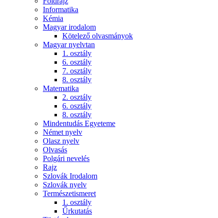
Földrajz
Informatika
Kémia
Magyar irodalom
Kötelező olvasmányok
Magyar nyelvtan
1. osztály
6. osztály
7. osztály
8. osztály
Matematika
2. osztály
6. osztály
8. osztály
Mindentudás Egyeteme
Német nyelv
Olasz nyelv
Olvasás
Polgári nevelés
Rajz
Szlovák Irodalom
Szlovák nyelv
Természetismeret
1. osztály
Űrkutatás