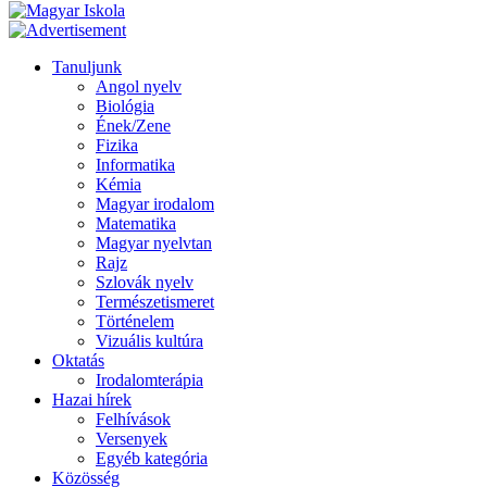
Tanuljunk
Angol nyelv
Biológia
Ének/Zene
Fizika
Informatika
Kémia
Magyar irodalom
Matematika
Magyar nyelvtan
Rajz
Szlovák nyelv
Természetismeret
Történelem
Vizuális kultúra
Oktatás
Irodalomterápia
Hazai hírek
Felhívások
Versenyek
Egyéb kategória
Közösség