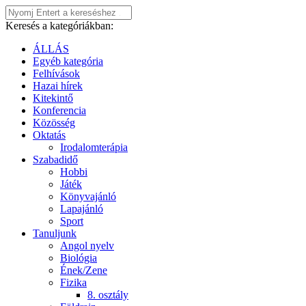
Keresés a kategóriákban:
ÁLLÁS
Egyéb kategória
Felhívások
Hazai hírek
Kitekintő
Konferencia
Közösség
Oktatás
Irodalomterápia
Szabadidő
Hobbi
Játék
Könyvajánló
Lapajánló
Sport
Tanuljunk
Angol nyelv
Biológia
Ének/Zene
Fizika
8. osztály