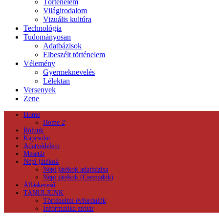
Történelem
Világirodalom
Vizuális kultúra
Technológia
Tudományosan
Adatbázisok
Elbeszélt történelem
Vélemény
Gyermeknevelés
Lélektan
Versenyek
Zene
Home
Home 2
Rólunk
Kapcsolat
Adatvédelem
Mesetár
Népi játékok
Népi játékok adatbázisa
Népi játékok (Csemadok)
Álláskereső
TANULJUNK
Történelmi évfordulók
Informatika szótár