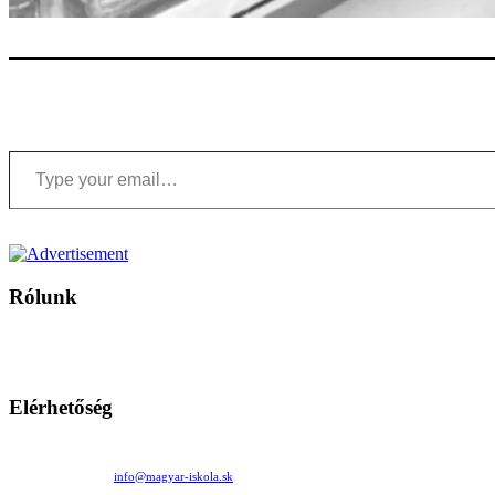
Type your email…
Rólunk
A Magyar Iskola a szlovákiai magyar iskolák, tanárok, szülők és 
Ezen az oldalon esetenként olyan írások jelennek meg, amelyek a hagyományos iskolafelfogástól eltérő minták
Elérhetőség
Családi Kör Egyesület/Združenie rod. kruhov
Medzilaborecká 17, 82101 Bratislava
+421 911 732 190 |
info@magyar-iskola.sk