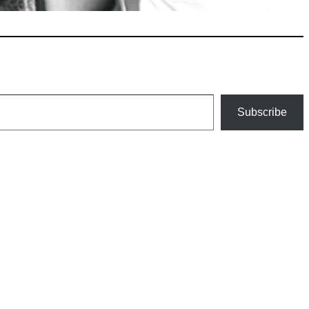
Subscribe
an szélesedik, mint azt a szülők esetleg szeretnék.