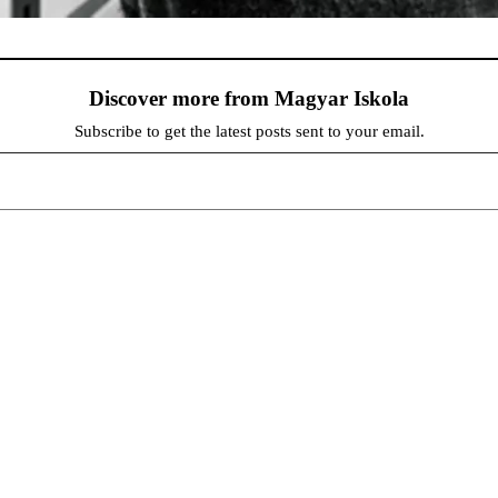
Discover more from Magyar Iskola
Subscribe to get the latest posts sent to your email.
persze a diákok fóruma
at népszerűsítenek. Ennek következtében előfordulhat, hogy az idetévedő kiskorú felhasználók látóköre gyorsabb