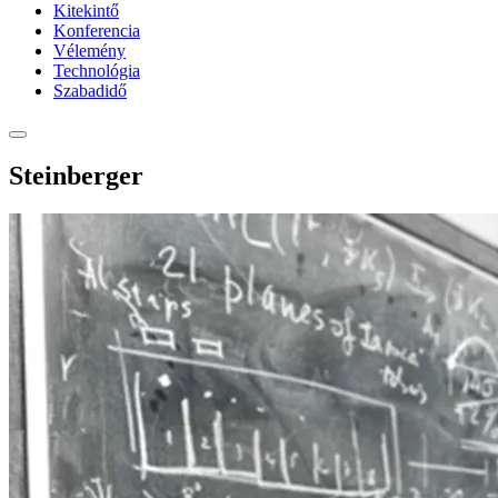
Kitekintő
Konferencia
Vélemény
Technológia
Szabadidő
Steinberger