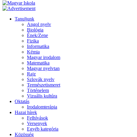
Tanuljunk
Angol nyelv
Biológia
Ének/Zene
Fizika
Informatika
Kémia
Magyar irodalom
Matematika
Magyar nyelvtan
Rajz
Szlovák nyelv
Természetismeret
Történelem
Vizuális kultúra
Oktatás
Irodalomterápia
Hazai hírek
Felhívások
Versenyek
Egyéb kategória
Közösség