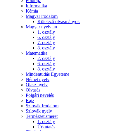
Földrajz
Informatika
Kémia
Magyar irodalom
Kötelező olvasmányok
Magyar nyelvtan
1. osztály
6. osztály
7. osztály
8. osztály
Matematika
2. osztály
6. osztály
8. osztály
Mindentudás Egyeteme
Német nyelv
Olasz nyelv
Olvasás
Polgári nevelés
Rajz
Szlovák Irodalom
Szlovák nyelv
Természetismeret
1. osztály
Űrkutatás