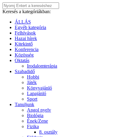
Keresés a kategóriákban:
ÁLLÁS
Egyéb kategória
Felhívások
Hazai hírek
Kitekintő
Konferencia
Közösség
Oktatás
Irodalomterápia
Szabadidő
Hobbi
Játék
Könyvajánló
Lapajánló
Sport
Tanuljunk
Angol nyelv
Biológia
Ének/Zene
Fizika
8. osztály