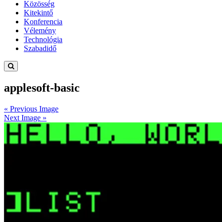
Közösség
Kitekintő
Konferencia
Vélemény
Technológia
Szabadidő
applesoft-basic
« Previous Image
Next Image »