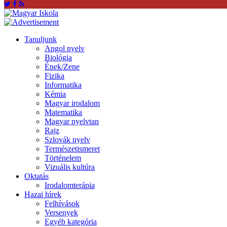
Tanuljunk
Angol nyelv
Biológia
Ének/Zene
Fizika
Informatika
Kémia
Magyar irodalom
Matematika
Magyar nyelvtan
Rajz
Szlovák nyelv
Természetismeret
Történelem
Vizuális kultúra
Oktatás
Irodalomterápia
Hazai hírek
Felhívások
Versenyek
Egyéb kategória