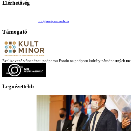
Elérhetőség
Családi Kör Egyesület/Združenie rod. kruhov
Medzilaborecká 17, 82101 Bratislava
+421 911 732 190 |
info@magyar-iskola.sk
Támogató
Realizované s finančnou podporou Fondu na podporu kultúry národnostných me
Legnézettebb