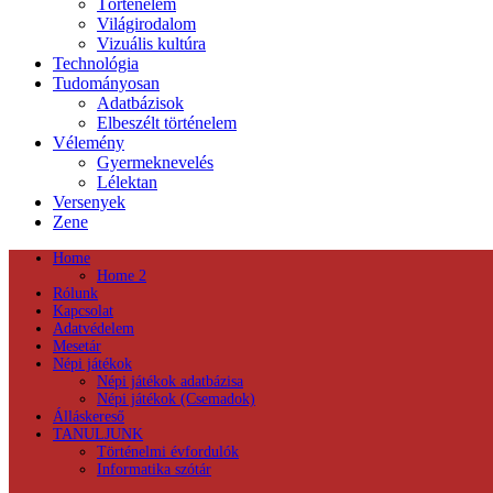
Történelem
Világirodalom
Vizuális kultúra
Technológia
Tudományosan
Adatbázisok
Elbeszélt történelem
Vélemény
Gyermeknevelés
Lélektan
Versenyek
Zene
Home
Home 2
Rólunk
Kapcsolat
Adatvédelem
Mesetár
Népi játékok
Népi játékok adatbázisa
Népi játékok (Csemadok)
Álláskereső
TANULJUNK
Történelmi évfordulók
Informatika szótár