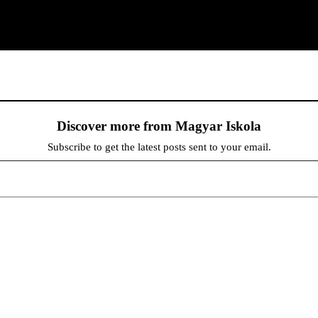
Discover more from Magyar Iskola
Subscribe to get the latest posts sent to your email.
persze a diákok fóruma
at népszerűsítenek. Ennek következtében előfordulhat, hogy az idetévedő kiskorú felhasználók látóköre gyorsabb