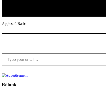
Applesoft Basic
Type your email…
Rólunk
A Magyar Iskola a szlovákiai magyar iskolák, tanárok, szülők és 
Ezen az oldalon esetenként olyan írások jelennek meg, amelyek a hagyományos iskolafelfogástól eltérő minták