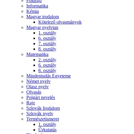
Földrajz
Informatika
Kémia
Magyar irodalom
Kötelező olvasmányok
Magyar nyelvtan
1. osztály
6. osztály
7. osztály
8. osztály
Matematika
2. osztály
6. osztály
8. osztály
Mindentudás Egyeteme
Német nyelv
Olasz nyelv
Olvasás
Polgári nevelés
Rajz
Szlovák Irodalom
Szlovák nyelv
Természetismeret
1. osztály
Űrkutatás