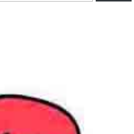
an szélesedik, mint azt a szülők esetleg szeretnék.