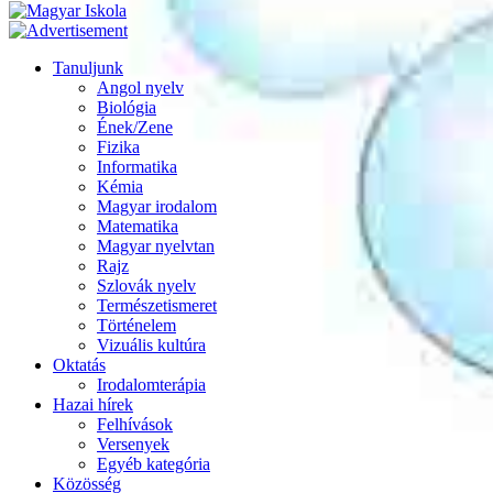
Tanuljunk
Angol nyelv
Biológia
Ének/Zene
Fizika
Informatika
Kémia
Magyar irodalom
Matematika
Magyar nyelvtan
Rajz
Szlovák nyelv
Természetismeret
Történelem
Vizuális kultúra
Oktatás
Irodalomterápia
Hazai hírek
Felhívások
Versenyek
Egyéb kategória
Közösség