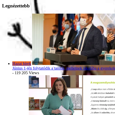
Legnézettebb
Hazai hírek
Június 1-jén folytatódik a tanítás, mehetnek iskolába a gyereke
- 119 205 Views