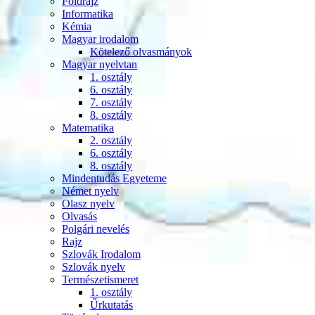
Földrajz
Informatika
Kémia
Magyar irodalom
Kötelező olvasmányok
Magyar nyelvtan
1. osztály
6. osztály
7. osztály
8. osztály
Matematika
2. osztály
6. osztály
8. osztály
Mindentudás Egyeteme
Német nyelv
Olasz nyelv
Olvasás
Polgári nevelés
Rajz
Szlovák Irodalom
Szlovák nyelv
Természetismeret
1. osztály
Űrkutatás