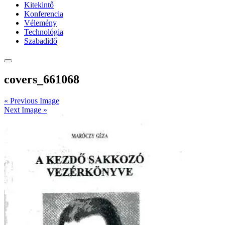
Kitekintő
Konferencia
Vélemény
Technológia
Szabadidő
covers_661068
« Previous Image
Next Image »