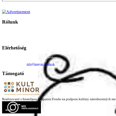
Rólunk
A Magyar Iskola a szlovákiai magyar iskolák, tanárok, szülők és 
Ezen az oldalon esetenként olyan írások jelennek meg, amelyek a hagyományos iskolafelfogástól eltérő minták
Elérhetőség
Családi Kör Egyesület/Združenie rod. kruhov
Medzilaborecká 17, 82101 Bratislava
+421 911 732 190 |
info@magyar-iskola.sk
Támogató
Realizované s finančnou podporou Fondu na podporu kultúry národnostných me