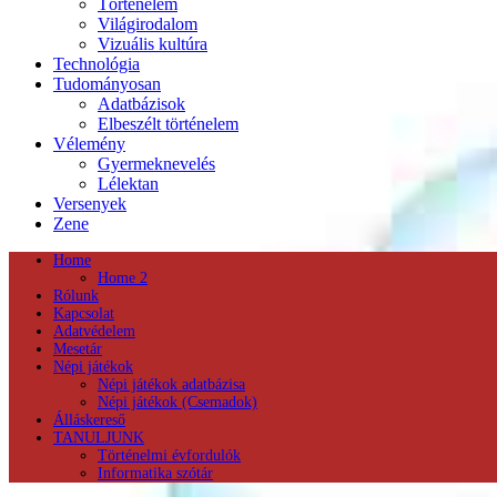
Történelem
Világirodalom
Vizuális kultúra
Technológia
Tudományosan
Adatbázisok
Elbeszélt történelem
Vélemény
Gyermeknevelés
Lélektan
Versenyek
Zene
Home
Home 2
Rólunk
Kapcsolat
Adatvédelem
Mesetár
Népi játékok
Népi játékok adatbázisa
Népi játékok (Csemadok)
Álláskereső
TANULJUNK
Történelmi évfordulók
Informatika szótár