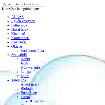
Keresés a kategóriákban:
ÁLLÁS
Egyéb kategória
Felhívások
Hazai hírek
Kitekintő
Konferencia
Közösség
Oktatás
Irodalomterápia
Szabadidő
Hobbi
Játék
Könyvajánló
Lapajánló
Sport
Tanuljunk
Angol nyelv
Biológia
Ének/Zene
Fizika
8. osztály