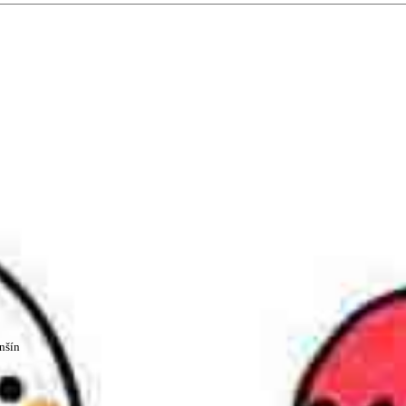
persze a diákok fóruma
at népszerűsítenek. Ennek következtében előfordulhat, hogy az idetévedő kiskorú felhasználók látóköre gyorsabb
nšín