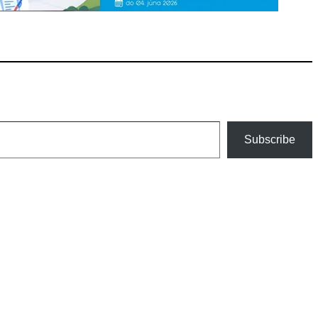
Subscribe
an szélesedik, mint azt a szülők esetleg szeretnék.