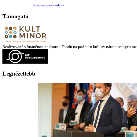
Medzilaborecká 17, 82101 Bratislava
+421 911 732 190 |
info@magyar-iskola.sk
Támogató
Realizované s finančnou podporou Fondu na podporu kultúry národnostných me
Legnézettebb