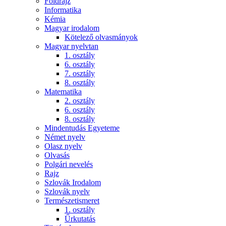
Földrajz
Informatika
Kémia
Magyar irodalom
Kötelező olvasmányok
Magyar nyelvtan
1. osztály
6. osztály
7. osztály
8. osztály
Matematika
2. osztály
6. osztály
8. osztály
Mindentudás Egyeteme
Német nyelv
Olasz nyelv
Olvasás
Polgári nevelés
Rajz
Szlovák Irodalom
Szlovák nyelv
Természetismeret
1. osztály
Űrkutatás