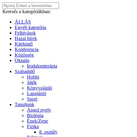
Keresés a kategóriákban:
ÁLLÁS
Egyéb kategória
Felhívások
Hazai hírek
Kitekintő
Konferencia
Közösség
Oktatás
Irodalomterápia
Szabadidő
Hobbi
Játék
Könyvajánló
Lapajánló
Sport
Tanuljunk
Angol nyelv
Biológia
Ének/Zene
Fizika
8. osztály