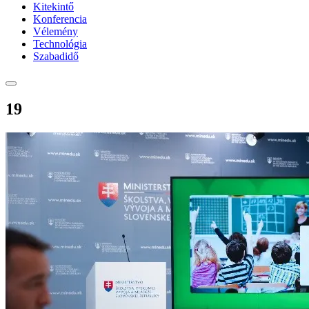
Kitekintő
Konferencia
Vélemény
Technológia
Szabadidő
19