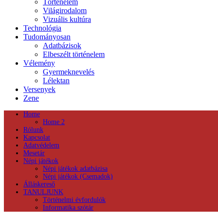
Történelem
Világirodalom
Vizuális kultúra
Technológia
Tudományosan
Adatbázisok
Elbeszélt történelem
Vélemény
Gyermeknevelés
Lélektan
Versenyek
Zene
Home
Home 2
Rólunk
Kapcsolat
Adatvédelem
Mesetár
Népi játékok
Népi játékok adatbázisa
Népi játékok (Csemadok)
Álláskereső
TANULJUNK
Történelmi évfordulók
Informatika szótár