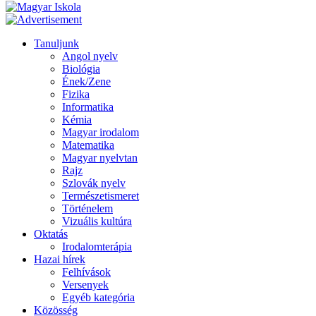
Tanuljunk
Angol nyelv
Biológia
Ének/Zene
Fizika
Informatika
Kémia
Magyar irodalom
Matematika
Magyar nyelvtan
Rajz
Szlovák nyelv
Természetismeret
Történelem
Vizuális kultúra
Oktatás
Irodalomterápia
Hazai hírek
Felhívások
Versenyek
Egyéb kategória
Közösség