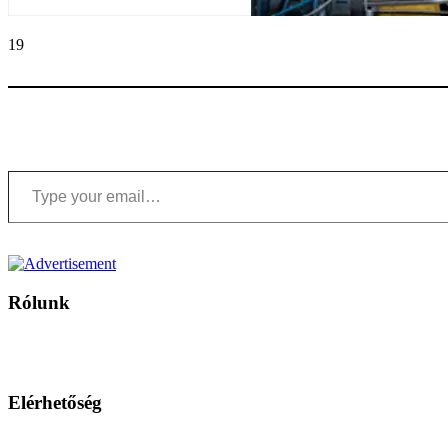
19
Type your email…
Rólunk
A Magyar Iskola a szlovákiai magyar iskolák, tanárok, szülők és 
Ezen az oldalon esetenként olyan írások jelennek meg, amelyek a hagyományos iskolafelfogástól eltérő minták
Elérhetőség
Családi Kör Egyesület/Združenie rod. kruhov