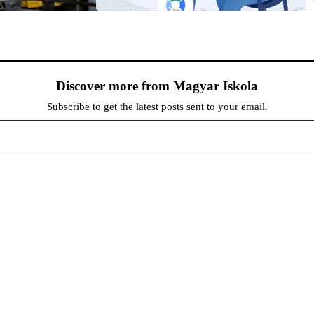
Discover more from Magyar Iskola
Subscribe to get the latest posts sent to your email.
persze a diákok fóruma
at népszerűsítenek. Ennek következtében előfordulhat, hogy az idetévedő kiskorú felhasználók látóköre gyorsabb