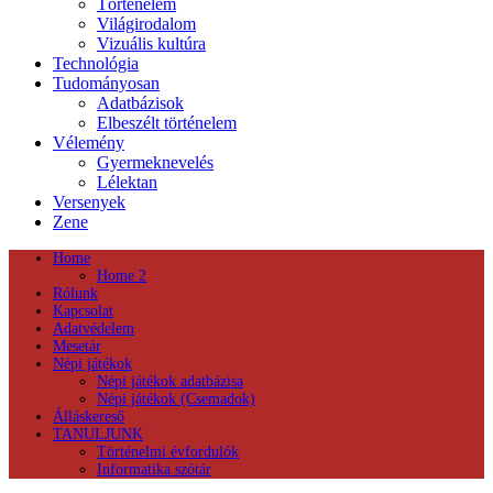
Történelem
Világirodalom
Vizuális kultúra
Technológia
Tudományosan
Adatbázisok
Elbeszélt történelem
Vélemény
Gyermeknevelés
Lélektan
Versenyek
Zene
Home
Home 2
Rólunk
Kapcsolat
Adatvédelem
Mesetár
Népi játékok
Népi játékok adatbázisa
Népi játékok (Csemadok)
Álláskereső
TANULJUNK
Történelmi évfordulók
Informatika szótár