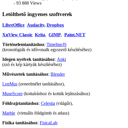
- 93 888 Views
Letölthető ingyenes szoftverek
LibreOffice
Audacity
,
Dropbox
XnView Classic
Krita
,
GIMP
,
Paint.NET
Történelemtanításhoz
:
TimelineJS
(kronológiák és idővonalk egyszerű készítéséhez)
Idegen nyelvek tanításához
:
Anki
(szó és kép kártyák készítéséhez)
Művészetek tanításához
:
Blender
LenMus
(zeneelmélet tanításához),
MuseScore
(kottaíráshoz és kották lejátszásához)
Földrajztanításhoz
:
Celestia
(világűr),
Marble
(virtuális földgömb és atlasz)
Fizika tanításához
:
FisicaLab