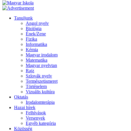
Tanuljunk
Angol nyelv
Biológia
Ének/Zene
Fizika
Informatika
Kémia
Magyar irodalom
Matematika
Magyar nyelvtan
Rajz
Szlovák nyelv
Természetismeret
Történelem
Vizuális kultúra
Oktatás
Irodalomterápia
Hazai hírek
Felhívások
Versenyek
Egyéb kategória
Közösség