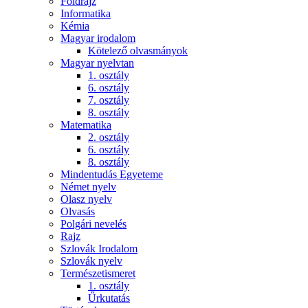
Földrajz
Informatika
Kémia
Magyar irodalom
Kötelező olvasmányok
Magyar nyelvtan
1. osztály
6. osztály
7. osztály
8. osztály
Matematika
2. osztály
6. osztály
8. osztály
Mindentudás Egyeteme
Német nyelv
Olasz nyelv
Olvasás
Polgári nevelés
Rajz
Szlovák Irodalom
Szlovák nyelv
Természetismeret
1. osztály
Űrkutatás