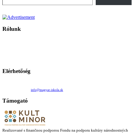
Rólunk
A Magyar Iskola a szlovákiai magyar iskolák, tanárok, szülők és
persze a diákok fóruma
Ezen az oldalon esetenként olyan írások jelennek meg, amelyek a hagyományos iskolafelfogástól eltérő
mintákat népszerűsítenek. Ennek következtében előfordulhat, hogy az idetévedő kiskorú felhasználók
látóköre gyorsabban szélesedik, mint azt a szülők esetleg szeretnék.
Elérhetőség
Családi Kör Egyesület/Združenie rod. kruhov
Medzilaborecká 17, 82101 Bratislava
+421 911 732 190 |
info@magyar-iskola.sk
Támogató
Realizované s finančnou podporou Fondu na podporu kultúry národnostných