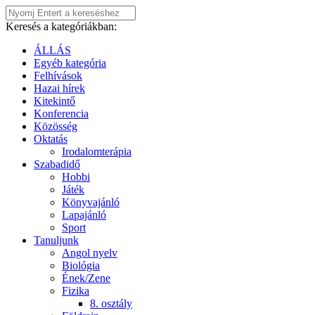
Keresés a kategóriákban:
ÁLLÁS
Egyéb kategória
Felhívások
Hazai hírek
Kitekintő
Konferencia
Közösség
Oktatás
Irodalomterápia
Szabadidő
Hobbi
Játék
Könyvajánló
Lapajánló
Sport
Tanuljunk
Angol nyelv
Biológia
Ének/Zene
Fizika
8. osztály