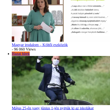
Magyar irodalom – Költői eszközök
- 96 060 Views
Hazai hírek
Május 25-én vagy június 1-jén nyitják ki az iskolákat