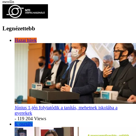
menšín
Legnézettebb
Hazai hírek
Június 1-jén folytatódik a tanítás, mehetnek iskolába a
gyerekek
- 119 204 Views
6. osztály