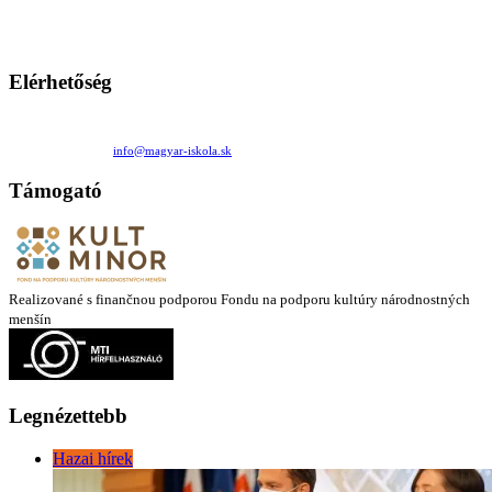
Ezen az oldalon esetenként olyan írások jelennek meg, amelyek a hagyományos iskolafelfogástól eltérő
mintákat népszerűsítenek. Ennek következtében előfordulhat, hogy az idetévedő kiskorú felhasználók
látóköre gyorsabban szélesedik, mint azt a szülők esetleg szeretnék.
Elérhetőség
Családi Kör Egyesület/Združenie rod. kruhov
Medzilaborecká 17, 82101 Bratislava
+421 911 732 190 |
info@magyar-iskola.sk
Támogató
Realizované s finančnou podporou Fondu na podporu kultúry národnostných
menšín
Legnézettebb
Hazai hírek