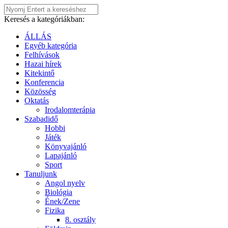
Keresés a kategóriákban:
ÁLLÁS
Egyéb kategória
Felhívások
Hazai hírek
Kitekintő
Konferencia
Közösség
Oktatás
Irodalomterápia
Szabadidő
Hobbi
Játék
Könyvajánló
Lapajánló
Sport
Tanuljunk
Angol nyelv
Biológia
Ének/Zene
Fizika
8. osztály