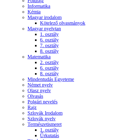
Földrajz
Informatika
Kémia
Magyar irodalom
Kötelező olvasmányok
Magyar nyelvtan
1. osztály
6. osztály
7. osztály
8. osztály
Matematika
2. osztály
6. osztály
8. osztály
Mindentudás Egyeteme
Német nyelv
Olasz nyelv
Olvasás
Polgári nevelés
Rajz
Szlovák Irodalom
Szlovák nyelv
Természetismeret
1. osztály
Űrkutatás