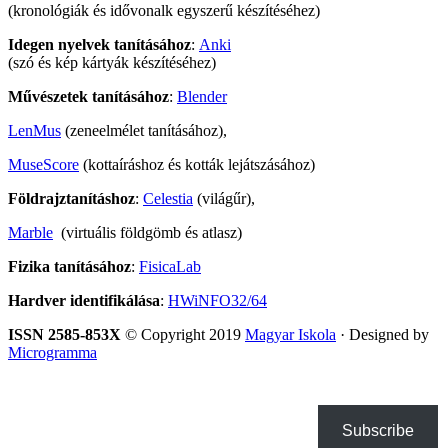
(kronológiák és idővonalk egyszerű készítéséhez)
Idegen nyelvek tanításához
:
Anki
(szó és kép kártyák készítéséhez)
Művészetek tanításához
:
Blender
LenMus
(zeneelmélet tanításához),
MuseScore
(kottaíráshoz és kották lejátszásához)
Földrajztanításhoz
:
Celestia
(világűr),
Marble
(virtuális földgömb és atlasz)
Fizika tanításához
:
FisicaLab
Hardver identifikálása
:
HWiNFO32/64
ISSN 2585-853X
© Copyright 2019
Magyar Iskola
· Designed by
Microgramma
Subscribe