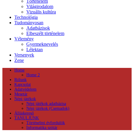
Történelem
Világirodalom
Vizuális kultúra
Technológia
Tudományosan
Adatbázisok
Elbeszélt történelem
Vélemény
Gyermeknevelés
Lélektan
Versenyek
Zene
Home
Home 2
Rólunk
Kapcsolat
Adatvédelem
Mesetár
Népi játékok
Népi játékok adatbázisa
Népi játékok (Csemadok)
Álláskereső
TANULJUNK
Történelmi évfordulók
Informatika szótár