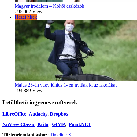
Magyar irodalom – Költői eszközök
- 96 062 Views
Hazai hírek
Május 25-én vagy június 1-jén nyitják ki az iskolákat
- 93 889 Views
Letölthető ingyenes szoftverek
LibreOffice
Audacity
,
Dropbox
XnView Classic
Krita
,
GIMP
,
Paint.NET
Történelemtanításhoz
:
TimelineJS