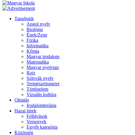
Tanuljunk
Angol nyelv
Biológia
Ének/Zene
Fizika
Informatika
Kémia
Magyar irodalom
Matematika
Magyar nyelvtan
Rajz
Szlovák nyelv
Természetismeret
Történelem
Vizuális kultúra
Oktatás
Irodalomterápia
Hazai hírek
Felhívások
Versenyek
Egyéb kategória
Közösség