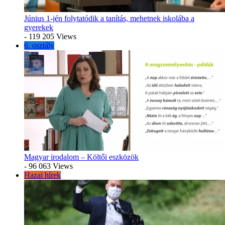
Június 1-jén folytatódik a tanítás, mehetnek iskolába a
gyerekek
- 119 205 Views
6. osztály
Magyar irodalom – Költői eszközök
- 96 063 Views
Hazai hírek