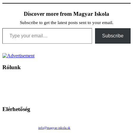
Discover more from Magyar Iskola
Subscribe to get the latest posts sent to your email.
Type your email…
Subscribe
Rólunk
A Magyar Iskola a szlovákiai magyar iskolák, tanárok, szülők és
persze a diákok fóruma
Ezen az oldalon esetenként olyan írások jelennek meg, amelyek a hagyományos iskolafelfogástól eltérő
mintákat népszerűsítenek. Ennek következtében előfordulhat, hogy az idetévedő kiskorú felhasználók
látóköre gyorsabban szélesedik, mint azt a szülők esetleg szeretnék.
Elérhetőség
Családi Kör Egyesület/Združenie rod. kruhov
Medzilaborecká 17, 82101 Bratislava
+421 911 732 190 |
info@magyar-iskola.sk