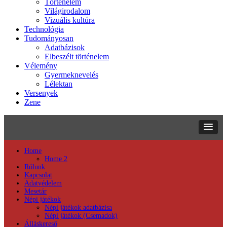
Történelem
Világirodalom
Vizuális kultúra
Technológia
Tudományosan
Adatbázisok
Elbeszélt történelem
Vélemény
Gyermeknevelés
Lélektan
Versenyek
Zene
Home
Home 2
Rólunk
Kapcsolat
Adatvédelem
Mesetár
Népi játékok
Népi játékok adatbázisa
Népi játékok (Csemadok)
Álláskereső