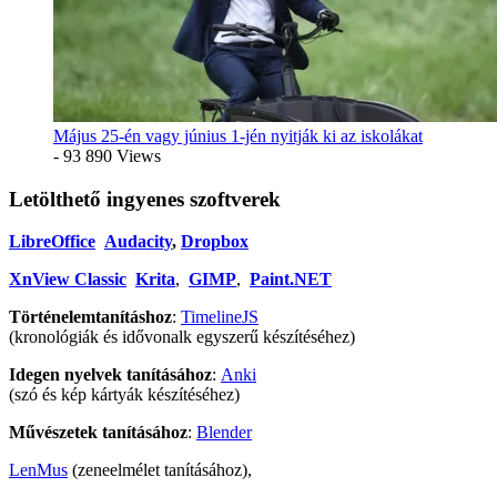
Május 25-én vagy június 1-jén nyitják ki az iskolákat
- 93 890 Views
Letölthető ingyenes szoftverek
LibreOffice
Audacity
,
Dropbox
XnView Classic
Krita
,
GIMP
,
Paint.NET
Történelemtanításhoz
:
TimelineJS
(kronológiák és idővonalk egyszerű készítéséhez)
Idegen nyelvek tanításához
:
Anki
(szó és kép kártyák készítéséhez)
Művészetek tanításához
:
Blender
LenMus
(zeneelmélet tanításához),