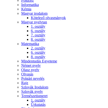
Földrajz
Informatika
Kémia
Magyar irodalom
Kötelező olvasmányok
Magyar nyelvtan
1. osztály
6. osztály
7. osztály
8. osztály
Matematika
2. osztály
6. osztály
8. osztály
Mindentudás Egyeteme
Német nyelv
Olasz nyelv
Olvasás
Polgári nevelés
Rajz
Szlovák Irodalom
Szlovák nyelv
Természetismeret
1. osztály
Űrkutatás