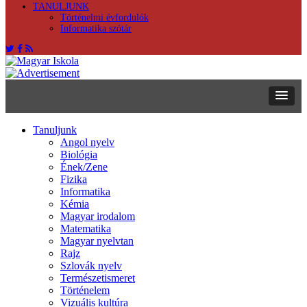
TANULJUNK
Történelmi évfordulók
Informatika szótár
Tanuljunk
Angol nyelv
Biológia
Ének/Zene
Fizika
Informatika
Kémia
Magyar irodalom
Matematika
Magyar nyelvtan
Rajz
Szlovák nyelv
Természetismeret
Történelem
Vizuális kultúra