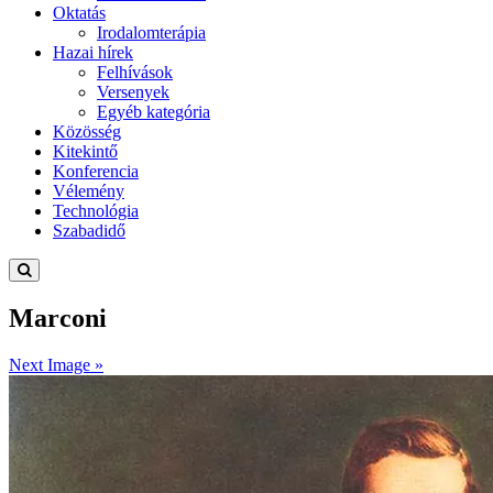
Oktatás
Irodalomterápia
Hazai hírek
Felhívások
Versenyek
Egyéb kategória
Közösség
Kitekintő
Konferencia
Vélemény
Technológia
Szabadidő
Marconi
Next Image »