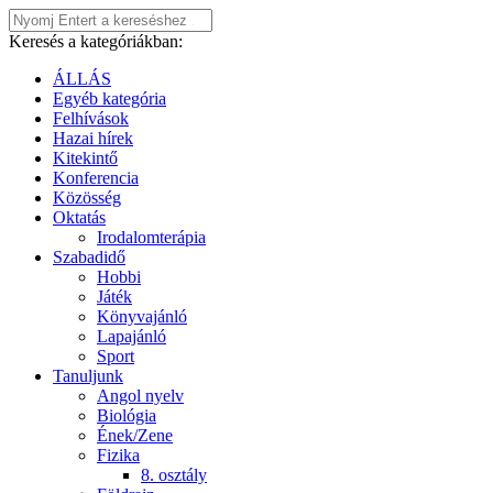
Keresés a kategóriákban:
ÁLLÁS
Egyéb kategória
Felhívások
Hazai hírek
Kitekintő
Konferencia
Közösség
Oktatás
Irodalomterápia
Szabadidő
Hobbi
Játék
Könyvajánló
Lapajánló
Sport
Tanuljunk
Angol nyelv
Biológia
Ének/Zene
Fizika
8. osztály