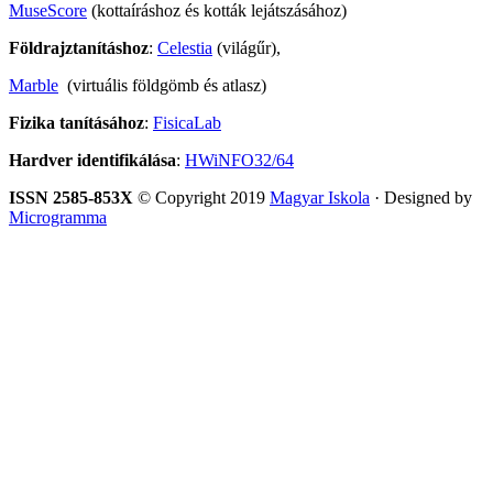
MuseScore
(kottaíráshoz és kották lejátszásához)
Földrajztanításhoz
:
Celestia
(világűr),
Marble
(virtuális földgömb és atlasz)
Fizika tanításához
:
FisicaLab
Hardver identifikálása
:
HWiNFO32/64
ISSN 2585-853X
© Copyright 2019
Magyar Iskola
· Designed by
Microgramma