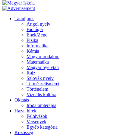
Tanuljunk
Angol nyelv
Biológia
Ének/Zene
Fizika
Informatika
Kémia
Magyar irodalom
Matematika
Magyar nyelvtan
Rajz
Szlovák nyelv
Természetismeret
Történelem
Vizuális kultúra
Oktatás
Irodalomterápia
Hazai hírek
Felhívások
Versenyek
Egyéb kategória
Közösség