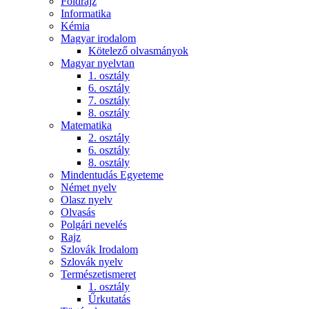
Földrajz
Informatika
Kémia
Magyar irodalom
Kötelező olvasmányok
Magyar nyelvtan
1. osztály
6. osztály
7. osztály
8. osztály
Matematika
2. osztály
6. osztály
8. osztály
Mindentudás Egyeteme
Német nyelv
Olasz nyelv
Olvasás
Polgári nevelés
Rajz
Szlovák Irodalom
Szlovák nyelv
Természetismeret
1. osztály
Űrkutatás