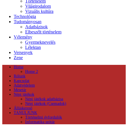
Történelem
Világirodalom
Vizuális kultúra
Technológia
Tudományosan
Adatbázisok
Elbeszélt történelem
Vélemény
Gyermeknevelés
Lélektan
Versenyek
Zene
Home
Home 2
Rólunk
Kapcsolat
Adatvédelem
Mesetár
Népi játékok
Népi játékok adatbázisa
Népi játékok (Csemadok)
Álláskereső
TANULJUNK
Történelmi évfordulók
Informatika szótár