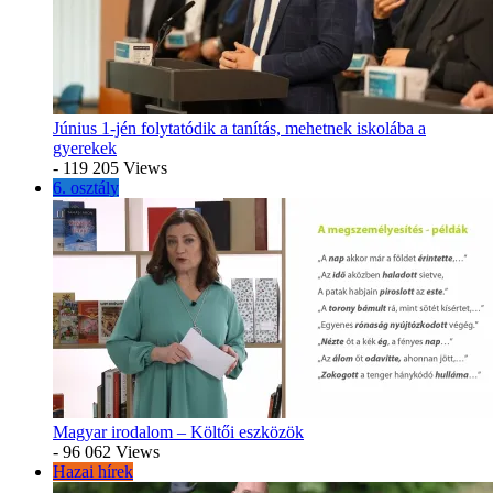
Június 1-jén folytatódik a tanítás, mehetnek iskolába a
gyerekek
- 119 205 Views
6. osztály
Magyar irodalom – Költői eszközök
- 96 062 Views
Hazai hírek