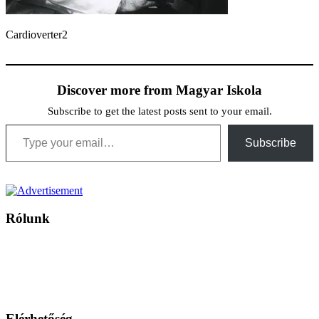
Cardioverter2
Discover more from Magyar Iskola
Subscribe to get the latest posts sent to your email.
Type your email…
Subscribe
Rólunk
A Magyar Iskola a szlovákiai magyar iskolák, tanárok, szülők és
persze a diákok fóruma
Ezen az oldalon esetenként olyan írások jelennek meg, amelyek a hagyományos iskolafelfogástól eltérő
mintákat népszerűsítenek. Ennek következtében előfordulhat, hogy az idetévedő kiskorú felhasználók
látóköre gyorsabban szélesedik, mint azt a szülők esetleg szeretnék.
Elérhetőség