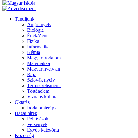
Tanuljunk
Angol nyelv
Biológia
Ének/Zene
Fizika
Informatika
Kémia
Magyar irodalom
Matematika
Magyar nyelvtan
Rajz
Szlovák nyelv
Természetismeret
Történelem
Vizuális kultúra
Oktatás
Irodalomterápia
Hazai hírek
Felhívások
Versenyek
Egyéb kategória
Közösség