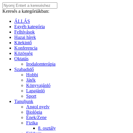
Keresés a kategóriákban:
ÁLLÁS
Egyéb kategória
Felhívások
Hazai hírek
Kitekintő
Konferencia
Közösség
Oktatás
Irodalomterápia
Szabadidő
Hobbi
Játék
Könyvajánló
Lapajánló
Sport
Tanuljunk
Angol nyelv
Biológia
Ének/Zene
Fizika
8. osztály