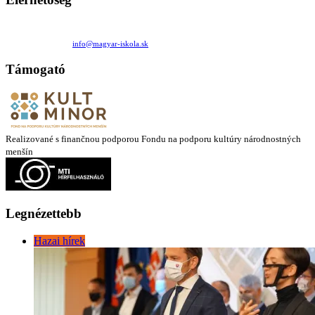
Családi Kör Egyesület/Združenie rod. kruhov
Medzilaborecká 17, 82101 Bratislava
+421 911 732 190 |
info@magyar-iskola.sk
Támogató
Realizované s finančnou podporou Fondu na podporu kultúry národnostných
menšín
Legnézettebb
Hazai hírek