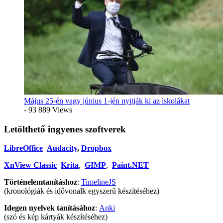
Május 25-én vagy június 1-jén nyitják ki az iskolákat
- 93 889 Views
Letölthető ingyenes szoftverek
LibreOffice
Audacity
,
Dropbox
XnView Classic
Krita
,
GIMP
,
Paint.NET
Történelemtanításhoz
:
TimelineJS
(kronológiák és idővonalk egyszerű készítéséhez)
Idegen nyelvek tanításához
:
Anki
(szó és kép kártyák készítéséhez)