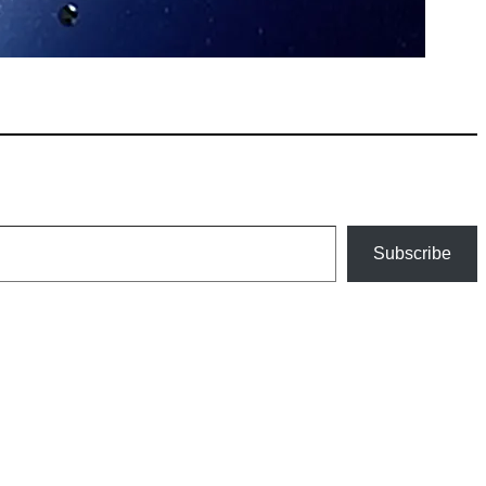
Subscribe
an szélesedik, mint azt a szülők esetleg szeretnék.