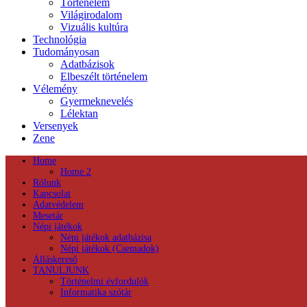
Történelem
Világirodalom
Vizuális kultúra
Technológia
Tudományosan
Adatbázisok
Elbeszélt történelem
Vélemény
Gyermeknevelés
Lélektan
Versenyek
Zene
Home
Home 2
Rólunk
Kapcsolat
Adatvédelem
Mesetár
Népi játékok
Népi játékok adatbázisa
Népi játékok (Csemadok)
Álláskereső
TANULJUNK
Történelmi évfordulók
Informatika szótár