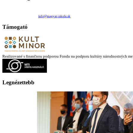
Családi Kör Egyesület/Združenie rod. kruhov
Medzilaborecká 17, 82101 Bratislava
+421 911 732 190 |
info@magyar-iskola.sk
Támogató
Realizované s finančnou podporou Fondu na podporu kultúry národnostných me
Legnézettebb