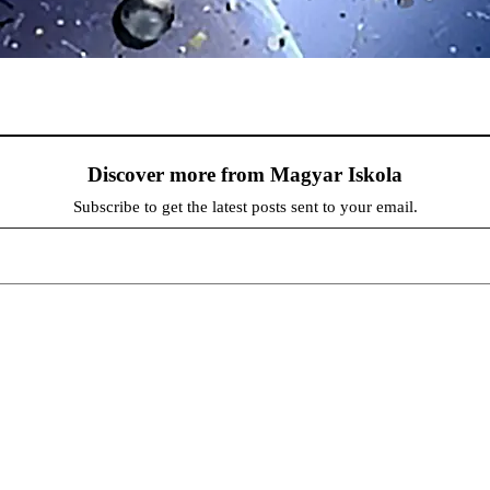
Discover more from Magyar Iskola
Subscribe to get the latest posts sent to your email.
persze a diákok fóruma
at népszerűsítenek. Ennek következtében előfordulhat, hogy az idetévedő kiskorú felhasználók látóköre gyorsabb