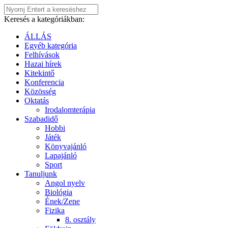
Keresés a kategóriákban:
ÁLLÁS
Egyéb kategória
Felhívások
Hazai hírek
Kitekintő
Konferencia
Közösség
Oktatás
Irodalomterápia
Szabadidő
Hobbi
Játék
Könyvajánló
Lapajánló
Sport
Tanuljunk
Angol nyelv
Biológia
Ének/Zene
Fizika
8. osztály