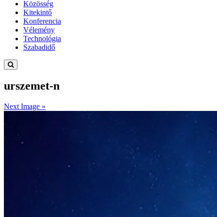
Közösség
Kitekintő
Konferencia
Vélemény
Technológia
Szabadidő
urszemet-n
Next Image »