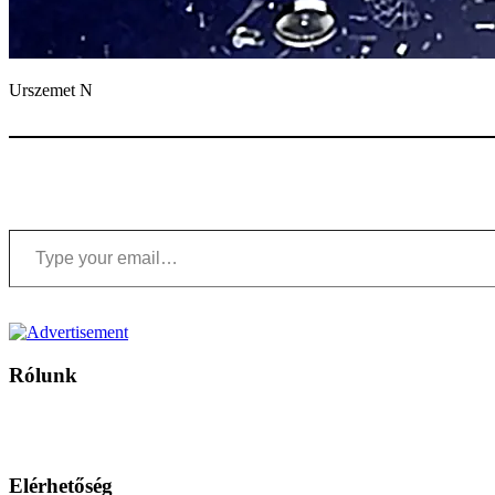
Urszemet N
Type your email…
Rólunk
A Magyar Iskola a szlovákiai magyar iskolák, tanárok, szülők és 
Ezen az oldalon esetenként olyan írások jelennek meg, amelyek a hagyományos iskolafelfogástól eltérő minták
Elérhetőség