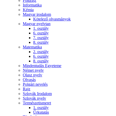
Földrajz
Informatika
Kémia
Magyar irodalom
Kötelező olvasmányok
Magyar nyelvtan
1. osztály
6. osztály
7. osztály
8. osztály
Matematika
2. osztály
6. osztály
8. osztály
Mindentudás Egyeteme
Német nyelv
Olasz nyelv
Olvasás
Polgári nevelés
Rajz
Szlovák Irodalom
Szlovák nyelv
Természetismeret
1. osztály
Űrkutatás