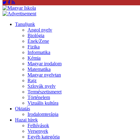
Tanuljunk
Angol nyelv
Biológia
Ének/Zene
Fizika
Informatika
Kémia
Magyar irodalom
Matematika
Magyar nyelvtan
Rajz
Szlovák nyelv
Természetismeret
Történelem
Vizuális kultúra
Oktatás
Irodalomterápia
Hazai hírek
Felhívások
Versenyek
Egyéb kategória