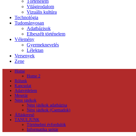
Történelem
Világirodalom
Vizuális kultúra
Technológia
Tudományosan
Adatbázisok
Elbeszélt történelem
Vélemény
Gyermeknevelés
Lélektan
Versenyek
Zene
Home
Home 2
Rólunk
Kapcsolat
Adatvédelem
Mesetár
Népi játékok
Népi játékok adatbázisa
Népi játékok (Csemadok)
Álláskereső
TANULJUNK
Történelmi évfordulók
Informatika szótár