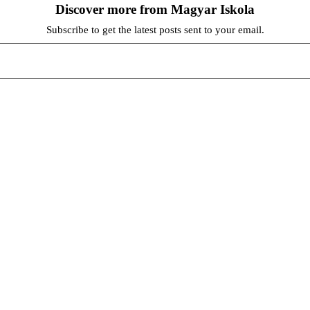
Discover more from Magyar Iskola
Subscribe to get the latest posts sent to your email.
persze a diákok fóruma
at népszerűsítenek. Ennek következtében előfordulhat, hogy az idetévedő kiskorú felhasználók látóköre gyorsabb