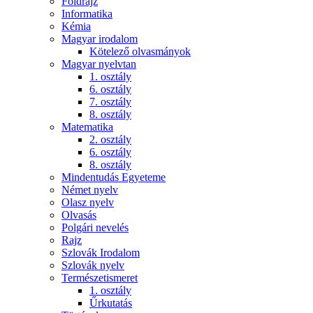
Földrajz
Informatika
Kémia
Magyar irodalom
Kötelező olvasmányok
Magyar nyelvtan
1. osztály
6. osztály
7. osztály
8. osztály
Matematika
2. osztály
6. osztály
8. osztály
Mindentudás Egyeteme
Német nyelv
Olasz nyelv
Olvasás
Polgári nevelés
Rajz
Szlovák Irodalom
Szlovák nyelv
Természetismeret
1. osztály
Űrkutatás