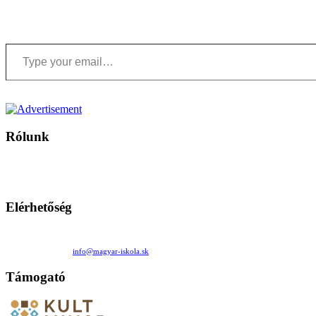
Type your email…
Rólunk
A Magyar Iskola a szlovákiai magyar iskolák, tanárok, szülők és 
Ezen az oldalon esetenként olyan írások jelennek meg, amelyek a hagyományos iskolafelfogástól eltérő minták
Elérhetőség
Családi Kör Egyesület/Združenie rod. kruhov
Medzilaborecká 17, 82101 Bratislava
+421 911 732 190 |
info@magyar-iskola.sk
Támogató