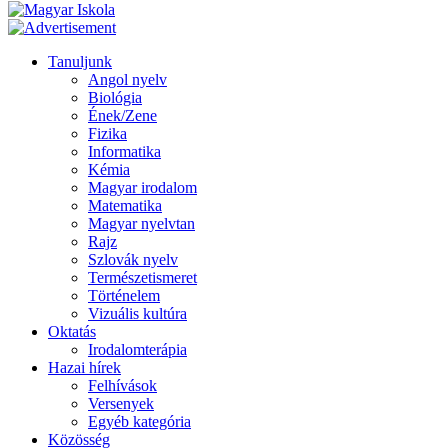
Tanuljunk
Angol nyelv
Biológia
Ének/Zene
Fizika
Informatika
Kémia
Magyar irodalom
Matematika
Magyar nyelvtan
Rajz
Szlovák nyelv
Természetismeret
Történelem
Vizuális kultúra
Oktatás
Irodalomterápia
Hazai hírek
Felhívások
Versenyek
Egyéb kategória
Közösség