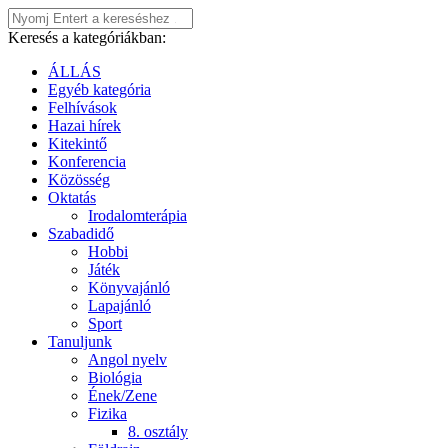
Keresés a kategóriákban:
ÁLLÁS
Egyéb kategória
Felhívások
Hazai hírek
Kitekintő
Konferencia
Közösség
Oktatás
Irodalomterápia
Szabadidő
Hobbi
Játék
Könyvajánló
Lapajánló
Sport
Tanuljunk
Angol nyelv
Biológia
Ének/Zene
Fizika
8. osztály