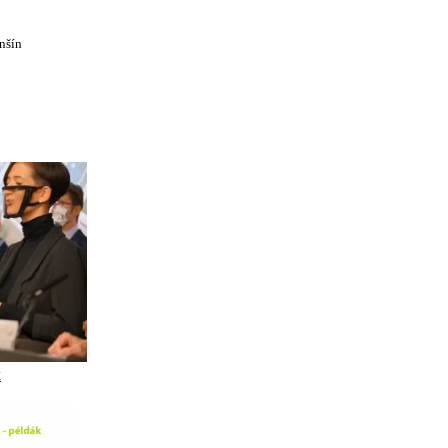
nšín
k