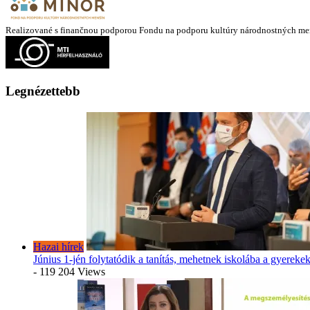
Realizované s finančnou podporou Fondu na podporu kultúry národnostných me
Legnézettebb
Hazai hírek
Június 1-jén folytatódik a tanítás, mehetnek iskolába a gyereke
- 119 204 Views