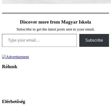
Discover more from Magyar Iskola
Subscribe to get the latest posts sent to your email.
Type your email…
Subscribe
Rólunk
A Magyar Iskola a szlovákiai magyar iskolák, tanárok, szülők és
persze a diákok fóruma
Ezen az oldalon esetenként olyan írások jelennek meg, amelyek a hagyományos iskolafelfogástól eltérő
mintákat népszerűsítenek. Ennek következtében előfordulhat, hogy az idetévedő kiskorú felhasználók
látóköre gyorsabban szélesedik, mint azt a szülők esetleg szeretnék.
Elérhetőség
Családi Kör Egyesület/Združenie rod. kruhov