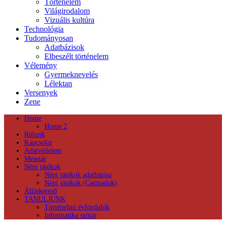
Történelem
Világirodalom
Vizuális kultúra
Technológia
Tudományosan
Adatbázisok
Elbeszélt történelem
Vélemény
Gyermeknevelés
Lélektan
Versenyek
Zene
Home
Home 2
Rólunk
Kapcsolat
Adatvédelem
Mesetár
Népi játékok
Népi játékok adatbázisa
Népi játékok (Csemadok)
Álláskereső
TANULJUNK
Történelmi évfordulók
Informatika szótár