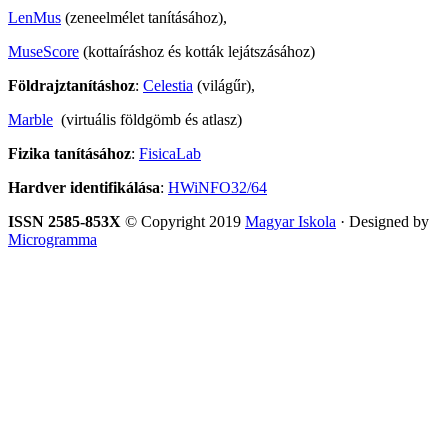
LenMus
(zeneelmélet tanításához),
MuseScore
(kottaíráshoz és kották lejátszásához)
Földrajztanításhoz
:
Celestia
(világűr),
Marble
(virtuális földgömb és atlasz)
Fizika tanításához
:
FisicaLab
Hardver identifikálása
:
HWiNFO32/64
ISSN 2585-853X
© Copyright 2019
Magyar Iskola
· Designed by
Microgramma