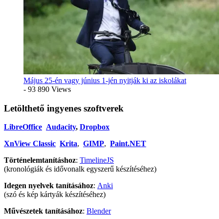
Május 25-én vagy június 1-jén nyitják ki az iskolákat
- 93 890 Views
Letölthető ingyenes szoftverek
LibreOffice
Audacity
,
Dropbox
XnView Classic
Krita
,
GIMP
,
Paint.NET
Történelemtanításhoz
:
TimelineJS
(kronológiák és idővonalk egyszerű készítéséhez)
Idegen nyelvek tanításához
:
Anki
(szó és kép kártyák készítéséhez)
Művészetek tanításához
:
Blender