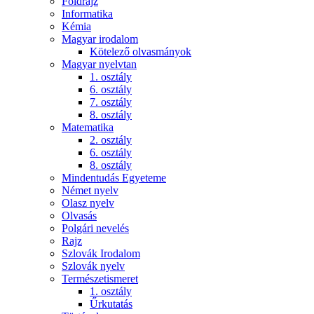
Földrajz
Informatika
Kémia
Magyar irodalom
Kötelező olvasmányok
Magyar nyelvtan
1. osztály
6. osztály
7. osztály
8. osztály
Matematika
2. osztály
6. osztály
8. osztály
Mindentudás Egyeteme
Német nyelv
Olasz nyelv
Olvasás
Polgári nevelés
Rajz
Szlovák Irodalom
Szlovák nyelv
Természetismeret
1. osztály
Űrkutatás