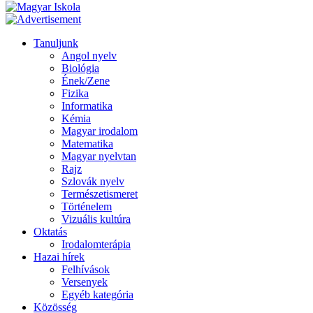
Tanuljunk
Angol nyelv
Biológia
Ének/Zene
Fizika
Informatika
Kémia
Magyar irodalom
Matematika
Magyar nyelvtan
Rajz
Szlovák nyelv
Természetismeret
Történelem
Vizuális kultúra
Oktatás
Irodalomterápia
Hazai hírek
Felhívások
Versenyek
Egyéb kategória
Közösség