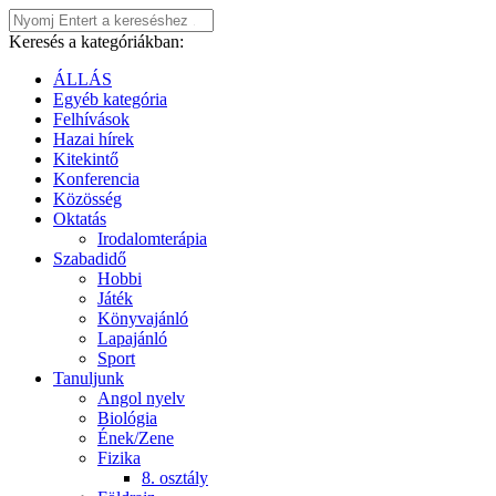
Keresés a kategóriákban:
ÁLLÁS
Egyéb kategória
Felhívások
Hazai hírek
Kitekintő
Konferencia
Közösség
Oktatás
Irodalomterápia
Szabadidő
Hobbi
Játék
Könyvajánló
Lapajánló
Sport
Tanuljunk
Angol nyelv
Biológia
Ének/Zene
Fizika
8. osztály