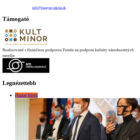
Medzilaborecká 17, 82101 Bratislava
+421 911 732 190 |
info@magyar-iskola.sk
Támogató
Realizované s finančnou podporou Fondu na podporu kultúry národnostných
menšín
Legnézettebb
Hazai hírek