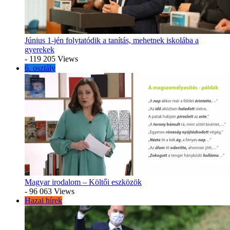
Június 1-jén folytatódik a tanítás, mehetnek iskolába a
gyerekek
- 119 205 Views
6. osztály
Magyar irodalom – Költői eszközök
- 96 063 Views
Hazai hírek