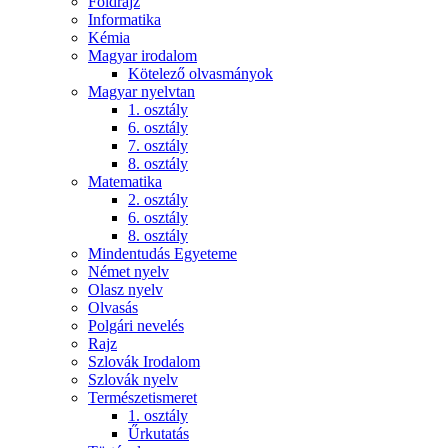
Földrajz
Informatika
Kémia
Magyar irodalom
Kötelező olvasmányok
Magyar nyelvtan
1. osztály
6. osztály
7. osztály
8. osztály
Matematika
2. osztály
6. osztály
8. osztály
Mindentudás Egyeteme
Német nyelv
Olasz nyelv
Olvasás
Polgári nevelés
Rajz
Szlovák Irodalom
Szlovák nyelv
Természetismeret
1. osztály
Űrkutatás