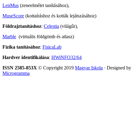
LenMus
(zeneelmélet tanításához),
MuseScore
(kottaíráshoz és kották lejátszásához)
Földrajztanításhoz
:
Celestia
(világűr),
Marble
(virtuális földgömb és atlasz)
Fizika tanításához
:
FisicaLab
Hardver identifikálása
:
HWiNFO32/64
ISSN 2585-853X
© Copyright 2019
Magyar Iskola
· Designed by
Microgramma