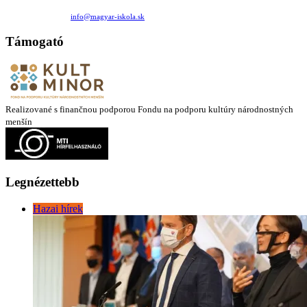
Medzilaborecká 17, 82101 Bratislava
+421 911 732 190 |
info@magyar-iskola.sk
Támogató
Realizované s finančnou podporou Fondu na podporu kultúry národnostných
menšín
Legnézettebb
Hazai hírek