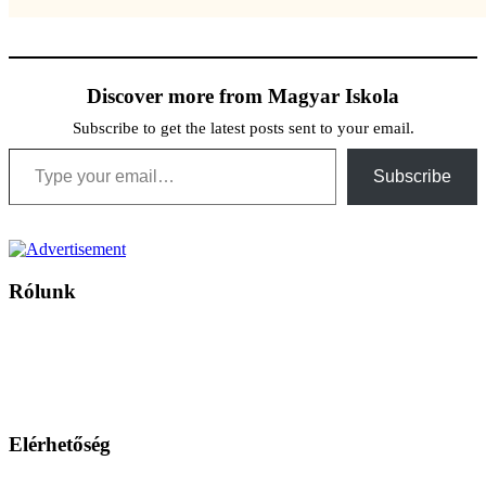
Discover more from Magyar Iskola
Subscribe to get the latest posts sent to your email.
Type your email…
Subscribe
Rólunk
A Magyar Iskola a szlovákiai magyar iskolák, tanárok, szülők és
persze a diákok fóruma
Ezen az oldalon esetenként olyan írások jelennek meg, amelyek a hagyományos iskolafelfogástól eltérő
mintákat népszerűsítenek. Ennek következtében előfordulhat, hogy az idetévedő kiskorú felhasználók
látóköre gyorsabban szélesedik, mint azt a szülők esetleg szeretnék.
Elérhetőség
Családi Kör Egyesület/Združenie rod. kruhov