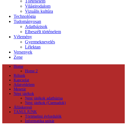
Történelem
Világirodalom
Vizuális kultúra
Technológia
Tudományosan
Adatbázisok
Elbeszélt történelem
Vélemény
Gyermeknevelés
Lélektan
Versenyek
Zene
Home
Home 2
Rólunk
Kapcsolat
Adatvédelem
Mesetár
Népi játékok
Népi játékok adatbázisa
Népi játékok (Csemadok)
Álláskereső
TANULJUNK
Történelmi évfordulók
Informatika szótár