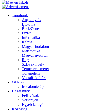
Tanuljunk
Angol nyelv
Biológia
Ének/Zene
Fizika
Informatika
Kémia
Magyar irodalom
Matematika
Magyar nyelvtan
Rajz
Szlovák nyelv
Természetismeret
Történelem
Vizuális kultúra
Oktatás
Irodalomterápia
Hazai hírek
Felhívások
Versenyek
Egyéb kategória
Közösség