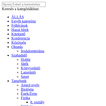
Keresés a kategóriákban:
ÁLLÁS
Egyéb kategória
Felhívások
Hazai hírek
Kitekintő
Konferencia
Közösség
Oktatás
Irodalomterápia
Szabadidő
Hobbi
Játék
Könyvajánló
Lapajánló
Sport
Tanuljunk
Angol nyelv
Biológia
Ének/Zene
Fizika
8. osztály