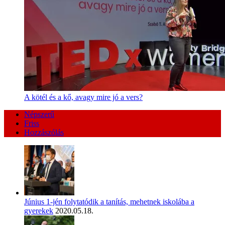
A kötél és a kő, avagy mire jó a vers?
Népszerű
Friss
Hozzászólás
Június 1-jén folytatódik a tanítás, mehetnek iskolába a
gyerekek
2020.05.18.