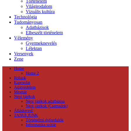
Történelem
Világirodalom
Vizuális kultúra
Technológia
Tudományosan
Adatbázisok
Elbeszélt történelem
Vélemény
Gyermeknevelés
Lélektan
Versenyek
Zene
Home
Home 2
Rólunk
Kapcsolat
Adatvédelem
Mesetár
Népi játékok
Népi játékok adatbázisa
Népi játékok (Csemadok)
Álláskereső
TANULJUNK
Történelmi évfordulók
Informatika szótár