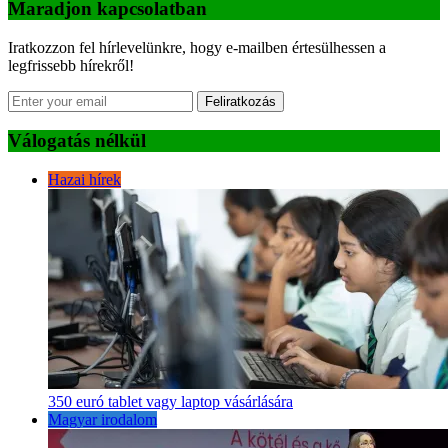
Maradjon kapcsolatban
Iratkozzon fel hírlevelünkre, hogy e-mailben értesülhessen a
legfrissebb hírekről!
Feliratkozás
Válogatás nélkül
Hazai hírek
350 euró tablet vagy laptop vásárlására
Magyar irodalom