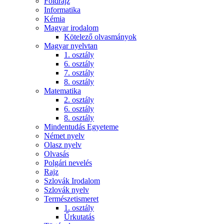
Földrajz
Informatika
Kémia
Magyar irodalom
Kötelező olvasmányok
Magyar nyelvtan
1. osztály
6. osztály
7. osztály
8. osztály
Matematika
2. osztály
6. osztály
8. osztály
Mindentudás Egyeteme
Német nyelv
Olasz nyelv
Olvasás
Polgári nevelés
Rajz
Szlovák Irodalom
Szlovák nyelv
Természetismeret
1. osztály
Űrkutatás