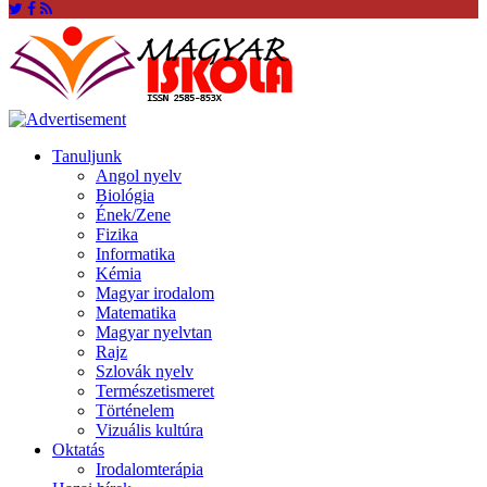
Tanuljunk
Angol nyelv
Biológia
Ének/Zene
Fizika
Informatika
Kémia
Magyar irodalom
Matematika
Magyar nyelvtan
Rajz
Szlovák nyelv
Természetismeret
Történelem
Vizuális kultúra
Oktatás
Irodalomterápia