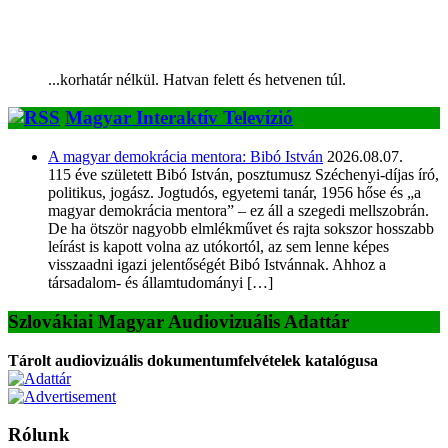
...korhatár nélkül. Hatvan felett és hetvenen túl.
Magyar Interaktív Televízió
A magyar demokrácia mentora: Bibó István
2026.08.07.
115 éve született Bibó István, posztumusz Széchenyi-díjas író,
politikus, jogász. Jogtudós, egyetemi tanár, 1956 hőse és „a
magyar demokrácia mentora” – ez áll a szegedi mellszobrán.
De ha ötször nagyobb elmlékművet és rajta sokszor hosszabb
leírást is kapott volna az utókortól, az sem lenne képes
visszaadni igazi jelentőségét Bibó Istvánnak. Ahhoz a
társadalom- és államtudományi […]
Szlovákiai Magyar Audiovizuális Adattár
Tárolt audiovizuális dokumentumfelvételek katalógusa
Rólunk