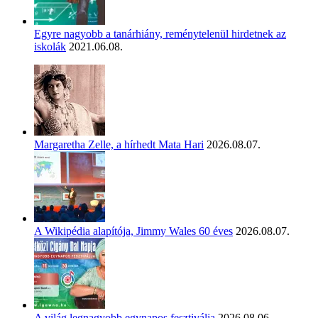
Egyre nagyobb a tanárhiány, reménytelenül hirdetnek az
iskolák
2021.06.08.
Margaretha Zelle, a hírhedt Mata Hari
2026.08.07.
A Wikipédia alapítója, Jimmy Wales 60 éves
2026.08.07.
A világ legnagyobb egynapos fesztiválja
2026.08.06.