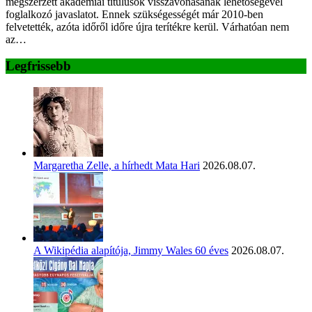
megszerzett akadémiai titulusok visszavonásának lehetőségével
foglalkozó javaslatot. Ennek szükségességét már 2010-ben
felvetették, azóta időről időre újra terítékre kerül. Várhatóan nem
az…
Legfrissebb
Margaretha Zelle, a hírhedt Mata Hari
2026.08.07.
A Wikipédia alapítója, Jimmy Wales 60 éves
2026.08.07.