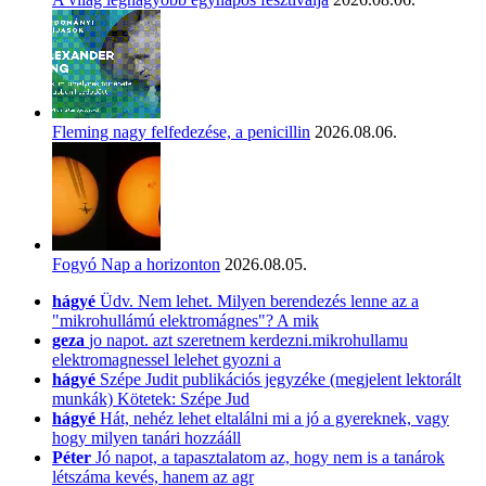
Fleming nagy felfedezése, a penicillin
2026.08.06.
Fogyó Nap a horizonton
2026.08.05.
hágyé
Üdv. Nem lehet. Milyen berendezés lenne az a
"mikrohullámú elektromágnes"? A mik
geza
jo napot. azt szeretnem kerdezni.mikrohullamu
elektromagnessel lelehet gyozni a
hágyé
Szépe Judit publikációs jegyzéke (megjelent lektorált
munkák) Kötetek: Szépe Jud
hágyé
Hát, nehéz lehet eltalálni mi a jó a gyereknek, vagy
hogy milyen tanári hozzááll
Péter
Jó napot, a tapasztalatom az, hogy nem is a tanárok
létszáma kevés, hanem az agr