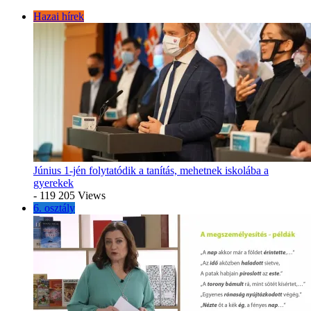
Hazai hírek
Június 1-jén folytatódik a tanítás, mehetnek iskolába a
gyerekek
- 119 205 Views
6. osztály