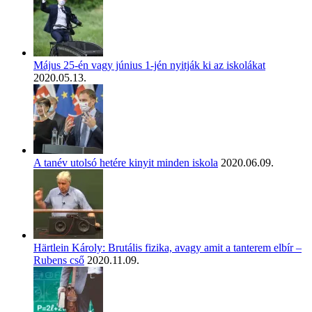
Május 25-én vagy június 1-jén nyitják ki az iskolákat
2020.05.13.
A tanév utolsó hetére kinyit minden iskola
2020.06.09.
Härtlein Károly: Brutális fizika, avagy amit a tanterem elbír –
Rubens cső
2020.11.09.