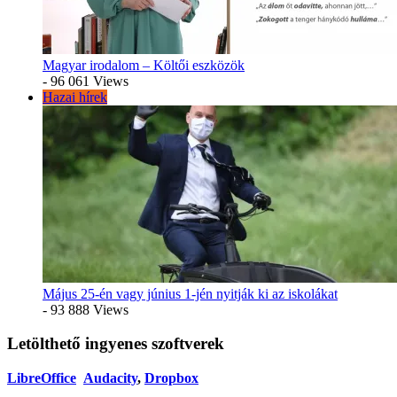
Magyar irodalom – Költői eszközök
- 96 061 Views
Hazai hírek
Május 25-én vagy június 1-jén nyitják ki az iskolákat
- 93 888 Views
Letölthető ingyenes szoftverek
LibreOffice
Audacity
,
Dropbox