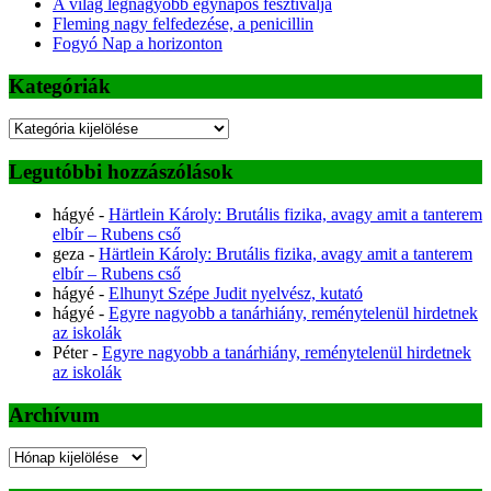
A világ legnagyobb egynapos fesztiválja
Fleming nagy felfedezése, a penicillin
Fogyó Nap a horizonton
Kategóriák
Kategóriák
Legutóbbi hozzászólások
hágyé
-
Härtlein Károly: Brutális fizika, avagy amit a tanterem
elbír – Rubens cső
geza
-
Härtlein Károly: Brutális fizika, avagy amit a tanterem
elbír – Rubens cső
hágyé
-
Elhunyt Szépe Judit nyelvész, kutató
hágyé
-
Egyre nagyobb a tanárhiány, reménytelenül hirdetnek
az iskolák
Péter
-
Egyre nagyobb a tanárhiány, reménytelenül hirdetnek
az iskolák
Archívum
Archívum