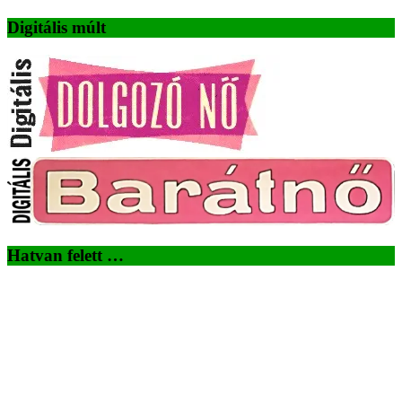
Digitális múlt
Hatvan felett …