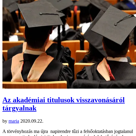
Az akadémiai titulusok visszavonásáról
tárgyalnak
by
maria
2020.09.22.
A törvényhozás ma újra napirendre tűzi a felsőoktatásban jogtalanul