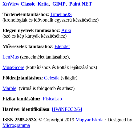
XnView Classic
Krita
,
GIMP
,
Paint.NET
Történelemtanításhoz
:
TimelineJS
(kronológiák és idővonalk egyszerű készítéséhez)
Idegen nyelvek tanításához
:
Anki
(szó és kép kártyák készítéséhez)
Művészetek tanításához
:
Blender
LenMus
(zeneelmélet tanításához),
MuseScore
(kottaíráshoz és kották lejátszásához)
Földrajztanításhoz
:
Celestia
(világűr),
Marble
(virtuális földgömb és atlasz)
Fizika tanításához
:
FisicaLab
Hardver identifikálása
:
HWiNFO32/64
ISSN 2585-853X
© Copyright 2019
Magyar Iskola
· Designed by
Microgramma