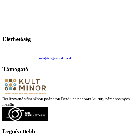
A Magyar Iskola a szlovákiai magyar iskolák, tanárok, szülők és
persze a diákok fóruma
Ezen az oldalon esetenként olyan írások jelennek meg, amelyek a hagyományos iskolafelfogástól eltérő
mintákat népszerűsítenek. Ennek következtében előfordulhat, hogy az idetévedő kiskorú felhasználók
látóköre gyorsabban szélesedik, mint azt a szülők esetleg szeretnék.
Elérhetőség
Családi Kör Egyesület/Združenie rod. kruhov
Medzilaborecká 17, 82101 Bratislava
+421 911 732 190 |
info@magyar-iskola.sk
Támogató
Realizované s finančnou podporou Fondu na podporu kultúry národnostných
menšín
Legnézettebb