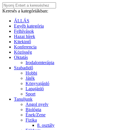
Keresés a kategóriákban:
ÁLLÁS
Egyéb kategória
Felhívások
Hazai hírek
Kitekintő
Konferencia
Közösség
Oktatás
Irodalomterápia
Szabadidő
Hobbi
Játék
Könyvajánló
Lapajánló
Sport
Tanuljunk
Angol nyelv
Biológia
Ének/Zene
Fizika
8. osztály