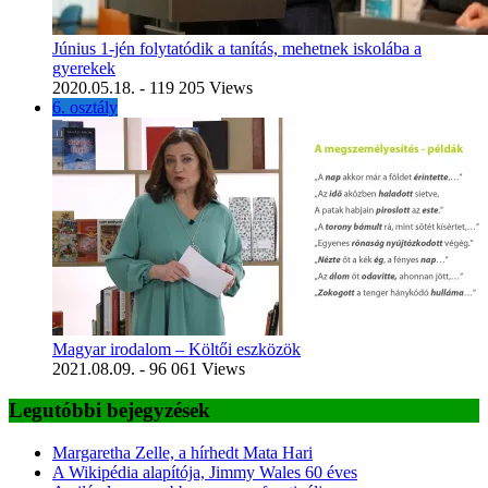
Június 1-jén folytatódik a tanítás, mehetnek iskolába a
gyerekek
2020.05.18.
- 119 205 Views
6. osztály
Magyar irodalom – Költői eszközök
2021.08.09.
- 96 061 Views
Legutóbbi bejegyzések
Margaretha Zelle, a hírhedt Mata Hari
A Wikipédia alapítója, Jimmy Wales 60 éves