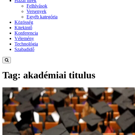
Hazai hírek
Felhívások
Versenyek
Egyéb kategória
Közösség
Kitekintő
Konferencia
Vélemény
Technológia
Szabadidő
Tag: akadémiai titulus