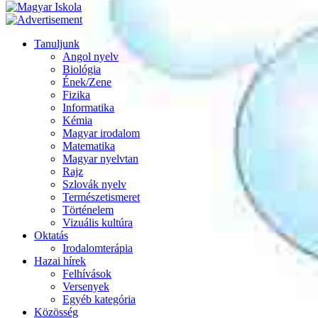
Tanuljunk
Angol nyelv
Biológia
Ének/Zene
Fizika
Informatika
Kémia
Magyar irodalom
Matematika
Magyar nyelvtan
Rajz
Szlovák nyelv
Természetismeret
Történelem
Vizuális kultúra
Oktatás
Irodalomterápia
Hazai hírek
Felhívások
Versenyek
Egyéb kategória
Közösség