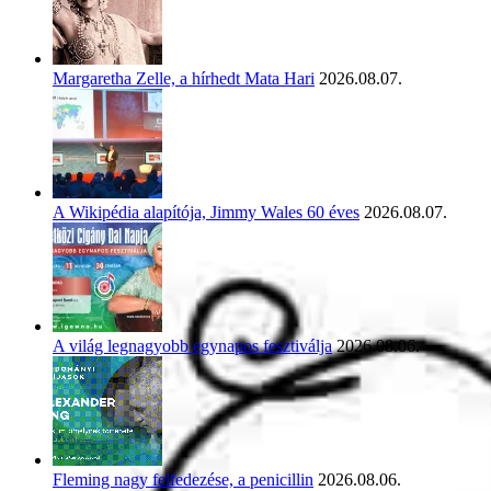
Margaretha Zelle, a hírhedt Mata Hari
2026.08.07.
A Wikipédia alapítója, Jimmy Wales 60 éves
2026.08.07.
A világ legnagyobb egynapos fesztiválja
2026.08.06.
Fleming nagy felfedezése, a penicillin
2026.08.06.