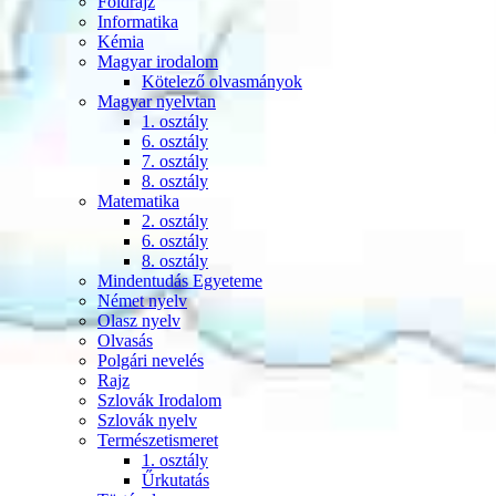
Földrajz
Informatika
Kémia
Magyar irodalom
Kötelező olvasmányok
Magyar nyelvtan
1. osztály
6. osztály
7. osztály
8. osztály
Matematika
2. osztály
6. osztály
8. osztály
Mindentudás Egyeteme
Német nyelv
Olasz nyelv
Olvasás
Polgári nevelés
Rajz
Szlovák Irodalom
Szlovák nyelv
Természetismeret
1. osztály
Űrkutatás