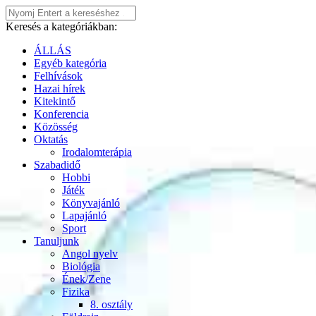
Keresés a kategóriákban:
ÁLLÁS
Egyéb kategória
Felhívások
Hazai hírek
Kitekintő
Konferencia
Közösség
Oktatás
Irodalomterápia
Szabadidő
Hobbi
Játék
Könyvajánló
Lapajánló
Sport
Tanuljunk
Angol nyelv
Biológia
Ének/Zene
Fizika
8. osztály