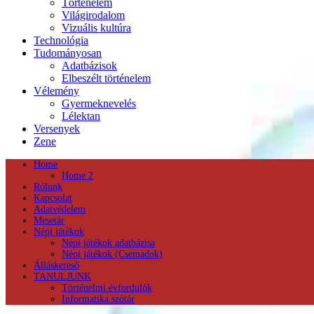
Történelem
Világirodalom
Vizuális kultúra
Technológia
Tudományosan
Adatbázisok
Elbeszélt történelem
Vélemény
Gyermeknevelés
Lélektan
Versenyek
Zene
Home
Home 2
Rólunk
Kapcsolat
Adatvédelem
Mesetár
Népi játékok
Népi játékok adatbázisa
Népi játékok (Csemadok)
Álláskereső
TANULJUNK
Történelmi évfordulók
Informatika szótár