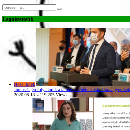
Legnézettebb
Hazai hírek
Június 1-jén folytatódik a tanítás, mehetnek iskolába a gyereke
2020.05.18.
- 119 205 Views