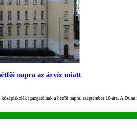
étfői napra az árvíz miatt
a középiskolák igazgatóinak a hétfői napra, szeptember 16-ára. A Dun