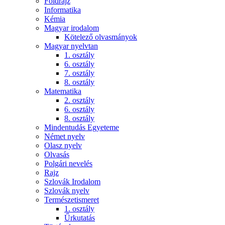
Földrajz
Informatika
Kémia
Magyar irodalom
Kötelező olvasmányok
Magyar nyelvtan
1. osztály
6. osztály
7. osztály
8. osztály
Matematika
2. osztály
6. osztály
8. osztály
Mindentudás Egyeteme
Német nyelv
Olasz nyelv
Olvasás
Polgári nevelés
Rajz
Szlovák Irodalom
Szlovák nyelv
Természetismeret
1. osztály
Űrkutatás