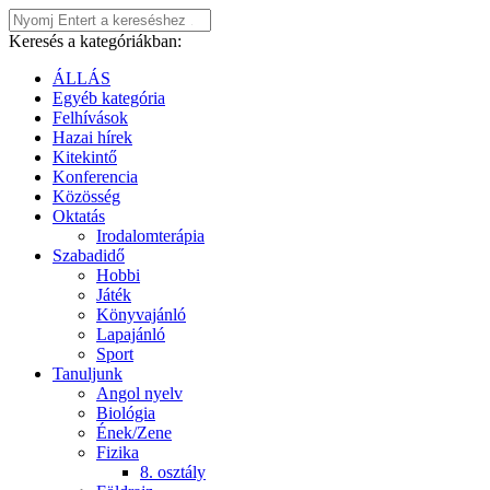
Keresés a kategóriákban:
ÁLLÁS
Egyéb kategória
Felhívások
Hazai hírek
Kitekintő
Konferencia
Közösség
Oktatás
Irodalomterápia
Szabadidő
Hobbi
Játék
Könyvajánló
Lapajánló
Sport
Tanuljunk
Angol nyelv
Biológia
Ének/Zene
Fizika
8. osztály