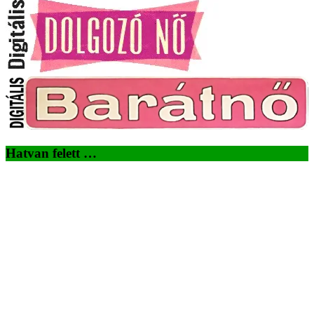
Hatvan felett …