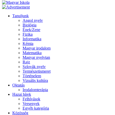
Tanuljunk
Angol nyelv
Biológia
Ének/Zene
Fizika
Informatika
Kémia
Magyar irodalom
Matematika
Magyar nyelvtan
Rajz
Szlovák nyelv
Természetismeret
Történelem
Vizuális kultúra
Oktatás
Irodalomterápia
Hazai hírek
Felhívások
Versenyek
Egyéb kategória
Közösség