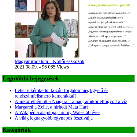
Magyar irodalom – Költői eszközök
2021.08.09.
- 96 065 Views
Legutóbbi bejegyzések
Lehet-e kémkedni közúti forgalommegfigyelő és
rendszámfelismerő kamerákkal?
Amikor elnémult a Niagara – a nap, amikor elfogyott a víz
Margaretha Zelle, a hírhedt Mata Hari
A Wikipédia alapítója, Jimmy Wales 60 éves
A világ legnagyobb egynapos fesztiválja
Kategóriák