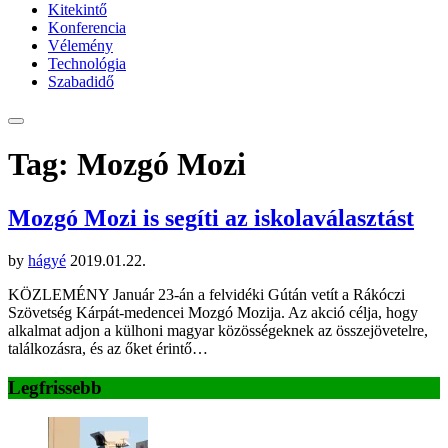
Kitekintő
Konferencia
Vélemény
Technológia
Szabadidő
Tag: Mozgó Mozi
Mozgó Mozi is segíti az iskolaválasztást
by
hágyé
2019.01.22.
KÖZLEMÉNY Január 23-án a felvidéki Gútán vetít a Rákóczi
Szövetség Kárpát-medencei Mozgó Mozija. Az akció célja, hogy
alkalmat adjon a külhoni magyar közösségeknek az összejövetelre,
találkozásra, és az őket érintő…
Legfrissebb