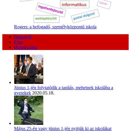
Rogers: a befogadó, személyközpontú iskola
Népszerű
Friss
Hozzászólás
Június 1-jén folytatódik a tanítás, mehetnek iskolába a
gyerekek
2020.05.18.
Május 25-én vagy június 1-jén nyitják ki az iskolákat