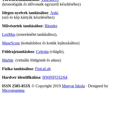
(kronológiák és idővonalk egyszerű készítéséhez)
Idegen nyelvek tanításához
:
Anki
(szó és kép kártyák készítéséhez)
Művészetek tanításához
:
Blender
LenMus
(zeneelmélet tanításához),
MuseScore
(kottaíráshoz és kották lejátszásához)
Földrajztanításhoz
:
Celestia
(világűr),
Marble
(virtuális földgömb és atlasz)
Fizika tanításához
:
FisicaLab
Hardver identifikálása
:
HWiNFO32/64
ISSN 2585-853X
© Copyright 2019
Magyar Iskola
· Designed by
Microgramma