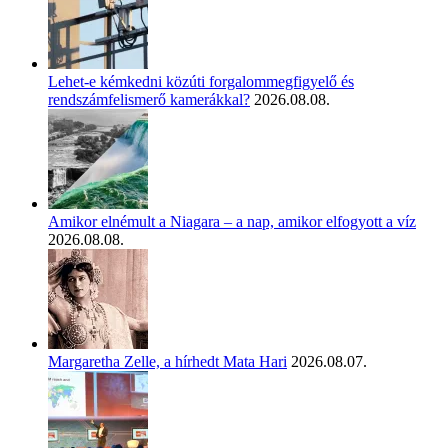
Lehet-e kémkedni közúti forgalommegfigyelő és
rendszámfelismerő kamerákkal?
2026.08.08.
Amikor elnémult a Niagara – a nap, amikor elfogyott a víz
2026.08.08.
Margaretha Zelle, a hírhedt Mata Hari
2026.08.07.