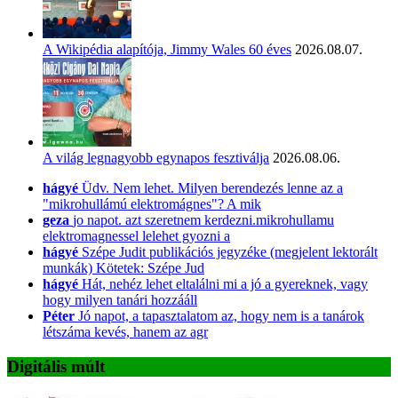
A Wikipédia alapítója, Jimmy Wales 60 éves
2026.08.07.
A világ legnagyobb egynapos fesztiválja
2026.08.06.
hágyé
Üdv. Nem lehet. Milyen berendezés lenne az a
"mikrohullámú elektromágnes"? A mik
geza
jo napot. azt szeretnem kerdezni.mikrohullamu
elektromagnessel lelehet gyozni a
hágyé
Szépe Judit publikációs jegyzéke (megjelent lektorált
munkák) Kötetek: Szépe Jud
hágyé
Hát, nehéz lehet eltalálni mi a jó a gyereknek, vagy
hogy milyen tanári hozzááll
Péter
Jó napot, a tapasztalatom az, hogy nem is a tanárok
létszáma kevés, hanem az agr
Digitális múlt