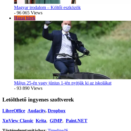
Magyar irodalom – Költői eszközök
- 96 065 Views
Hazai hírek
Május 25-én vagy június 1-jén nyitják ki az iskolákat
- 93 890 Views
Letölthető ingyenes szoftverek
LibreOffice
Audacity
,
Dropbox
XnView Classic
Krita
,
GIMP
,
Paint.NET
Történelemtanításhoz
:
TimelineJS