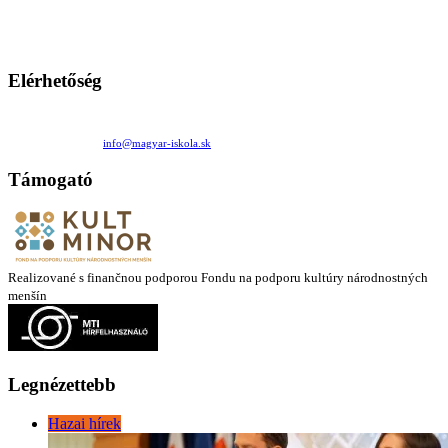
Ezen az oldalon esetenként olyan írások jelennek meg, amelyek a hagyományos iskolafelfogástól eltérő
mintákat népszerűsítenek. Ennek következtében előfordulhat, hogy az idetévedő kiskorú felhasználók
látóköre gyorsabban szélesedik, mint azt a szülők esetleg szeretnék.
Elérhetőség
Családi Kör Egyesület/Združenie rod. kruhov
Medzilaborecká 17, 82101 Bratislava
+421 911 732 190 |
info@magyar-iskola.sk
Támogató
Realizované s finančnou podporou Fondu na podporu kultúry národnostných
menšín
Legnézettebb
Hazai hírek