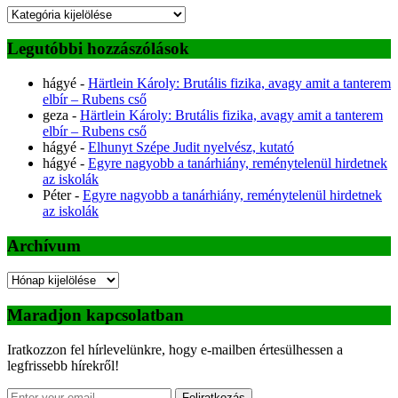
Kategóriák
Legutóbbi hozzászólások
hágyé
-
Härtlein Károly: Brutális fizika, avagy amit a tanterem
elbír – Rubens cső
geza
-
Härtlein Károly: Brutális fizika, avagy amit a tanterem
elbír – Rubens cső
hágyé
-
Elhunyt Szépe Judit nyelvész, kutató
hágyé
-
Egyre nagyobb a tanárhiány, reménytelenül hirdetnek
az iskolák
Péter
-
Egyre nagyobb a tanárhiány, reménytelenül hirdetnek
az iskolák
Archívum
Archívum
Maradjon kapcsolatban
Iratkozzon fel hírlevelünkre, hogy e-mailben értesülhessen a
legfrissebb hírekről!
Feliratkozás