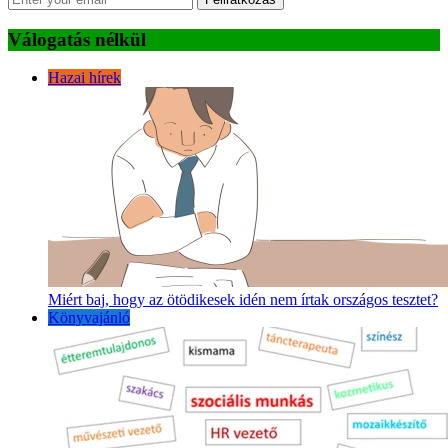
Válogatás nélkül
Hazai hírek
Miért baj, hogy az ötödikesek idén nem írtak országos tesztet?
Könyvajánló