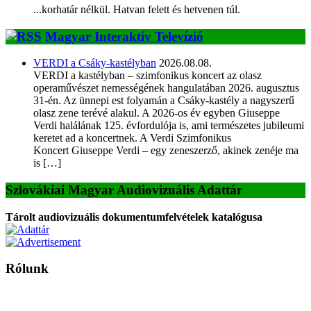
...korhatár nélkül. Hatvan felett és hetvenen túl.
Magyar Interaktív Televízió
VERDI a Csáky-kastélyban
2026.08.08.
VERDI a kastélyban – szimfonikus koncert az olasz
operaművészet nemességének hangulatában 2026. augusztus
31-én. Az ünnepi est folyamán a Csáky-kastély a nagyszerű
olasz zene terévé alakul. A 2026-os év egyben Giuseppe
Verdi halálának 125. évfordulója is, ami természetes jubileumi
keretet ad a koncertnek. A Verdi Szimfonikus
Koncert Giuseppe Verdi – egy zeneszerző, akinek zenéje ma
is […]
Szlovákiai Magyar Audiovizuális Adattár
Tárolt audiovizuális dokumentumfelvételek katalógusa
Rólunk
A Magyar Iskola a szlovákiai magyar iskolák, tanárok, szülők és
persze a diákok fóruma