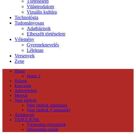
Történelem
Világirodalom
Vizuális kultúra
Technológia
Tudományosan
Adatbázisok
Elbeszélt történelem
Vélemény
Gyermeknevelés
Lélektan
Versenyek
Zene
Home
Home 2
Rólunk
Kapcsolat
Adatvédelem
Mesetár
Népi játékok
Népi játékok adatbázisa
Népi játékok (Csemadok)
Álláskereső
TANULJUNK
Történelmi évfordulók
Informatika szótár