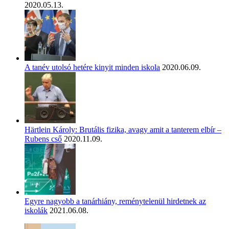
2020.05.13.
A tanév utolsó hetére kinyit minden iskola
2020.06.09.
Härtlein Károly: Brutális fizika, avagy amit a tanterem elbír –
Rubens cső
2020.11.09.
Egyre nagyobb a tanárhiány, reménytelenül hirdetnek az
iskolák
2021.06.08.