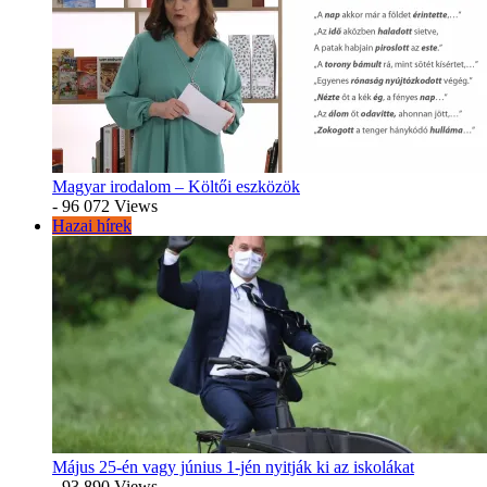
Magyar irodalom – Költői eszközök
- 96 072 Views
Hazai hírek
Május 25-én vagy június 1-jén nyitják ki az iskolákat
- 93 890 Views