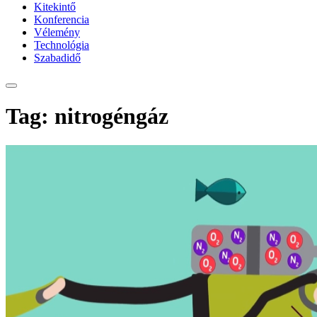
Kitekintő
Konferencia
Vélemény
Technológia
Szabadidő
Tag: nitrogéngáz