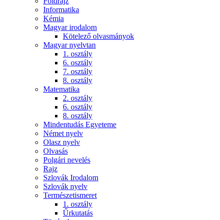
Földrajz
Informatika
Kémia
Magyar irodalom
Kötelező olvasmányok
Magyar nyelvtan
1. osztály
6. osztály
7. osztály
8. osztály
Matematika
2. osztály
6. osztály
8. osztály
Mindentudás Egyeteme
Német nyelv
Olasz nyelv
Olvasás
Polgári nevelés
Rajz
Szlovák Irodalom
Szlovák nyelv
Természetismeret
1. osztály
Űrkutatás