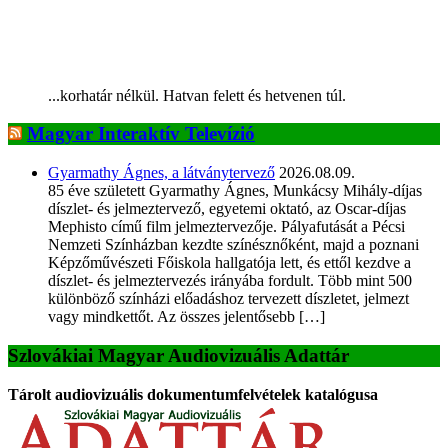
...korhatár nélkül. Hatvan felett és hetvenen túl.
Magyar Interaktív Televízió
Gyarmathy Ágnes, a látványtervező
2026.08.09.
85 éve született Gyarmathy Ágnes, Munkácsy Mihály-díjas
díszlet- és jelmeztervező, egyetemi oktató, az Oscar-díjas
Mephisto című film jelmeztervezője. Pályafutását a Pécsi
Nemzeti Színházban kezdte színésznőként, majd a poznani
Képzőművészeti Főiskola hallgatója lett, és ettől kezdve a
díszlet- és jelmeztervezés irányába fordult. Több mint 500
különböző színházi előadáshoz tervezett díszletet, jelmezt
vagy mindkettőt. Az összes jelentősebb […]
Szlovákiai Magyar Audiovizuális Adattár
Tárolt audiovizuális dokumentumfelvételek katalógusa