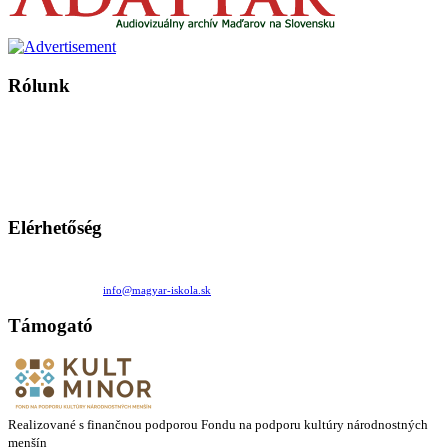
Rólunk
A Magyar Iskola a szlovákiai magyar iskolák, tanárok, szülők és
persze a diákok fóruma
Ezen az oldalon esetenként olyan írások jelennek meg, amelyek a hagyományos iskolafelfogástól eltérő
mintákat népszerűsítenek. Ennek következtében előfordulhat, hogy az idetévedő kiskorú felhasználók
látóköre gyorsabban szélesedik, mint azt a szülők esetleg szeretnék.
Elérhetőség
Családi Kör Egyesület/Združenie rod. kruhov
Medzilaborecká 17, 82101 Bratislava
+421 911 732 190 |
info@magyar-iskola.sk
Támogató
Realizované s finančnou podporou Fondu na podporu kultúry národnostných
menšín