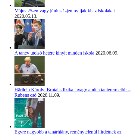
Május 25-én vagy június 1-jén nyitják ki az iskolákat
2020.05.13.
A tanév utolsó hetére kinyit minden iskola
2020.06.09.
Härtlein Károly: Brutális fizika, avagy amit a tanterem elbír –
Rubens cső
2020.11.09.
Egyre nagyobb a tanárhiány, reménytelenül hirdetnek az