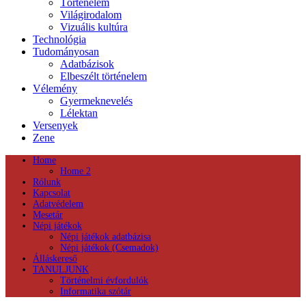
Történelem
Világirodalom
Vizuális kultúra
Technológia
Tudományosan
Adatbázisok
Elbeszélt történelem
Vélemény
Gyermeknevelés
Lélektan
Versenyek
Zene
Home
Home 2
Rólunk
Kapcsolat
Adatvédelem
Mesetár
Népi játékok
Népi játékok adatbázisa
Népi játékok (Csemadok)
Álláskereső
TANULJUNK
Történelmi évfordulók
Informatika szótár