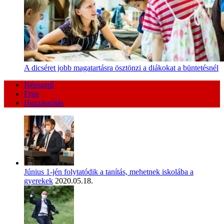
A dicséret jobb magatartásra ösztönzi a diákokat a büntetésnél
Népszerű
Friss
Hozzászólás
Június 1-jén folytatódik a tanítás, mehetnek iskolába a
gyerekek
2020.05.18.