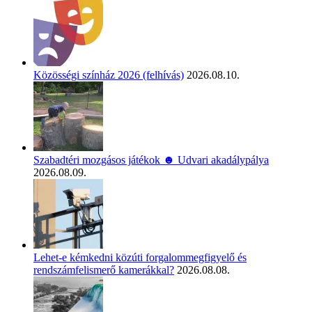
Közösségi színház 2026 (felhívás)
2026.08.10.
Szabadtéri mozgásos játékok ☻ Udvari akadálypálya
2026.08.09.
Lehet-e kémkedni közúti forgalommegfigyelő és
rendszámfelismerő kamerákkal?
2026.08.08.