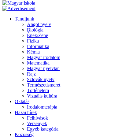
Tanuljunk
Angol nyelv
Biológia
Ének/Zene
Fizika
Informatika
Kémia
Magyar irodalom
Matematika
Magyar nyelvtan
Rajz
Szlovák nyelv
Természetismeret
Történelem
Vizuális kultúra
Oktatás
Irodalomterápia
Hazai hírek
Felhívások
Versenyek
Egyéb kategória
Közösség