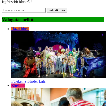
legfrissebb hírekről!
Feliratkozás
Válogatás nélkül
Hazai hírek
Füleken a Tündér Lala
Kitekintő