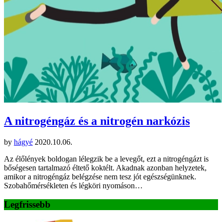
A nitrogéngáz és a nitrogén narkózis
by
hágyé
2020.10.06.
Az élőlények boldogan lélegzik be a levegőt, ezt a nitrogéngázt is
bőségesen tartalmazó éltető koktélt. Akadnak azonban helyzetek,
amikor a nitrogéngáz belégzése nem tesz jót egészségünknek.
Szobahőmérsékleten és légköri nyomáson…
Legfrissebb