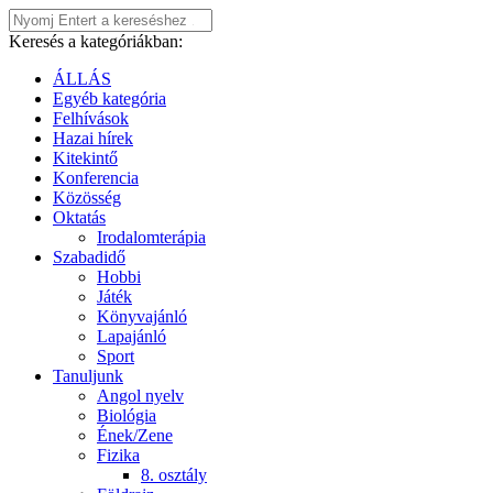
Keresés a kategóriákban:
ÁLLÁS
Egyéb kategória
Felhívások
Hazai hírek
Kitekintő
Konferencia
Közösség
Oktatás
Irodalomterápia
Szabadidő
Hobbi
Játék
Könyvajánló
Lapajánló
Sport
Tanuljunk
Angol nyelv
Biológia
Ének/Zene
Fizika
8. osztály