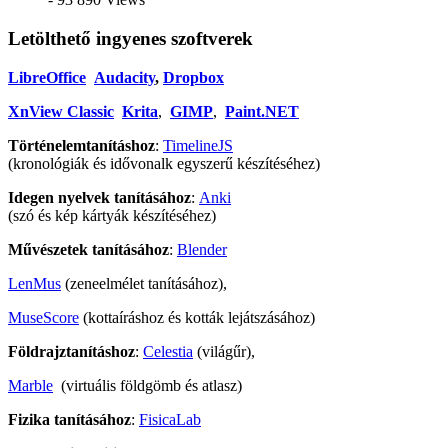
Letölthető ingyenes szoftverek
LibreOffice
Audacity
,
Dropbox
XnView Classic
Krita
,
GIMP
,
Paint.NET
Történelemtanításhoz
:
TimelineJS
(kronológiák és idővonalk egyszerű készítéséhez)
Idegen nyelvek tanításához
:
Anki
(szó és kép kártyák készítéséhez)
Művészetek tanításához
:
Blender
LenMus
(zeneelmélet tanításához),
MuseScore
(kottaíráshoz és kották lejátszásához)
Földrajztanításhoz
:
Celestia
(világűr),
Marble
(virtuális földgömb és atlasz)
Fizika tanításához
:
FisicaLab