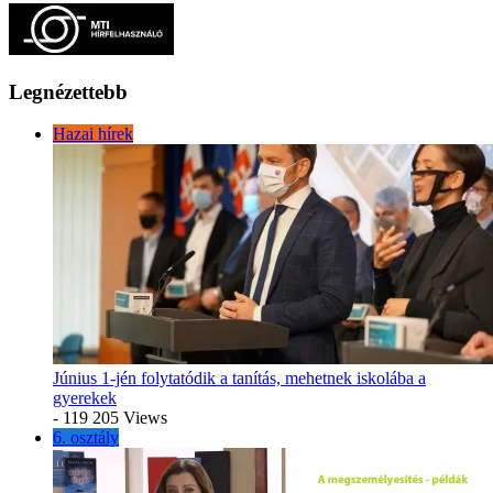
Legnézettebb
Hazai hírek
Június 1-jén folytatódik a tanítás, mehetnek iskolába a
gyerekek
- 119 205 Views
6. osztály