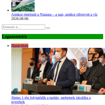
Amikor elnémult a Niagara – a nap, amikor elfogyott a víz
2026.08.08.
Legnézettebb
Hazai hírek
Június 1-jén folytatódik a tanítás, mehetnek iskolába a
gyerekek