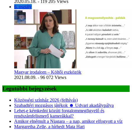
2020.05.18.
- 119 205 Views
6. osztály
Magyar irodalom – Költői eszközök
2021.08.09.
- 96 072 Views
Legutóbbi bejegyzések
Közösségi színház 2026 (felhívás)
Szabadtéri mozgásos játékok ☻ Udvari akadálypálya
Lehet-e kémkedni közúti forgalommegfigyelő és
rendszámfelismerő kamerákkal?
Amikor elnémult a Niagara – a nap, amikor elfogyott a víz
Margaretha Zelle, a hírhedt Mata Hari