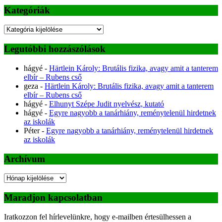
Kategóriák
Kategóriák
Legutóbbi hozzászólások
hágyé
-
Härtlein Károly: Brutális fizika, avagy amit a tanterem
elbír – Rubens cső
geza
-
Härtlein Károly: Brutális fizika, avagy amit a tanterem
elbír – Rubens cső
hágyé
-
Elhunyt Szépe Judit nyelvész, kutató
hágyé
-
Egyre nagyobb a tanárhiány, reménytelenül hirdetnek
az iskolák
Péter
-
Egyre nagyobb a tanárhiány, reménytelenül hirdetnek
az iskolák
Archívum
Archívum
Maradjon kapcsolatban
Iratkozzon fel hírlevelünkre, hogy e-mailben értesülhessen a