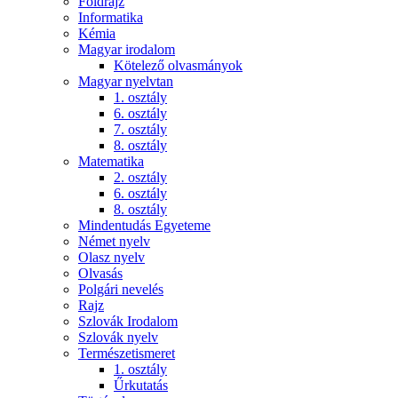
Földrajz
Informatika
Kémia
Magyar irodalom
Kötelező olvasmányok
Magyar nyelvtan
1. osztály
6. osztály
7. osztály
8. osztály
Matematika
2. osztály
6. osztály
8. osztály
Mindentudás Egyeteme
Német nyelv
Olasz nyelv
Olvasás
Polgári nevelés
Rajz
Szlovák Irodalom
Szlovák nyelv
Természetismeret
1. osztály
Űrkutatás