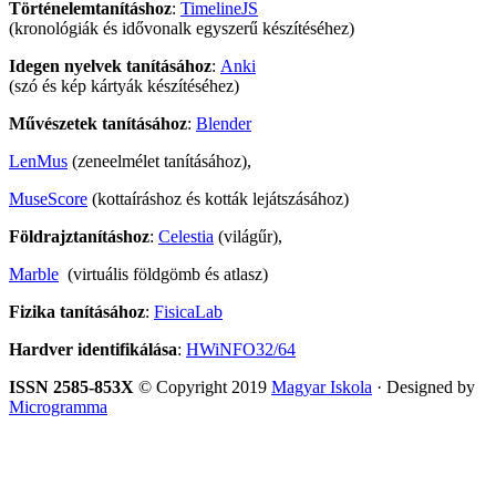
Történelemtanításhoz
:
TimelineJS
(kronológiák és idővonalk egyszerű készítéséhez)
Idegen nyelvek tanításához
:
Anki
(szó és kép kártyák készítéséhez)
Művészetek tanításához
:
Blender
LenMus
(zeneelmélet tanításához),
MuseScore
(kottaíráshoz és kották lejátszásához)
Földrajztanításhoz
:
Celestia
(világűr),
Marble
(virtuális földgömb és atlasz)
Fizika tanításához
:
FisicaLab
Hardver identifikálása
:
HWiNFO32/64
ISSN 2585-853X
© Copyright 2019
Magyar Iskola
· Designed by
Microgramma