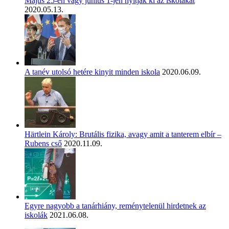
Május 25-én vagy június 1-jén nyitják ki az iskolákat
2020.05.13.
A tanév utolsó hetére kinyit minden iskola
2020.06.09.
Härtlein Károly: Brutális fizika, avagy amit a tanterem elbír –
Rubens cső
2020.11.09.
Egyre nagyobb a tanárhiány, reménytelenül hirdetnek az
iskolák
2021.06.08.