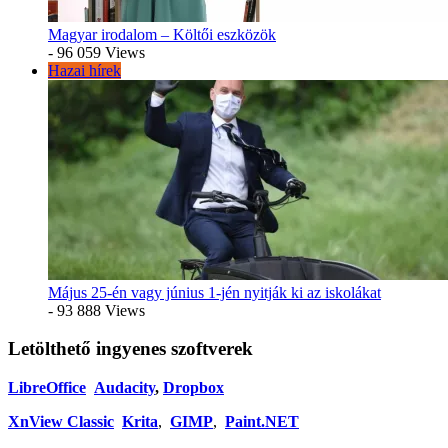
Magyar irodalom – Költői eszközök
- 96 059 Views
Hazai hírek
Május 25-én vagy június 1-jén nyitják ki az iskolákat
- 93 888 Views
Letölthető ingyenes szoftverek
LibreOffice
Audacity
,
Dropbox
XnView Classic
Krita
,
GIMP
,
Paint.NET