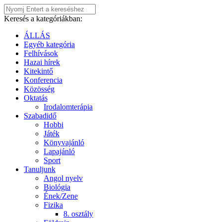
Keresés a kategóriákban:
ÁLLÁS
Egyéb kategória
Felhívások
Hazai hírek
Kitekintő
Konferencia
Közösség
Oktatás
Irodalomterápia
Szabadidő
Hobbi
Játék
Könyvajánló
Lapajánló
Sport
Tanuljunk
Angol nyelv
Biológia
Ének/Zene
Fizika
8. osztály