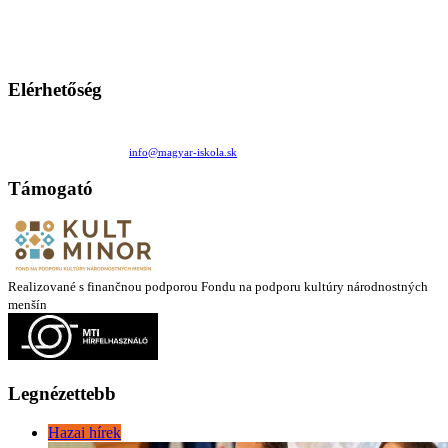
persze a diákok fóruma
Ezen az oldalon esetenként olyan írások jelennek meg, amelyek a hagyományos iskolafelfogástól eltérő
mintákat népszerűsítenek. Ennek következtében előfordulhat, hogy az idetévedő kiskorú felhasználók
látóköre gyorsabban szélesedik, mint azt a szülők esetleg szeretnék.
Elérhetőség
Családi Kör Egyesület/Združenie rod. kruhov
Medzilaborecká 17, 82101 Bratislava
+421 911 732 190 |
info@magyar-iskola.sk
Támogató
Realizované s finančnou podporou Fondu na podporu kultúry národnostných
menšín
Legnézettebb
Hazai hírek