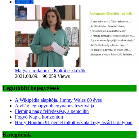
6. osztály
Magyar irodalom – Költői eszközök
2021.08.09.
- 96 059 Views
Legutóbbi bejegyzések
A Wikipédia alapítója, Jimmy Wales 60 éves
A világ legnagyobb egynapos fesztiválja
Fleming nagy felfedezése, a penicillin
Fogyó Nap a horizonton
Harry Houdini 91 percet töltött víz alatt egy lezárt tartályban
Kategóriák