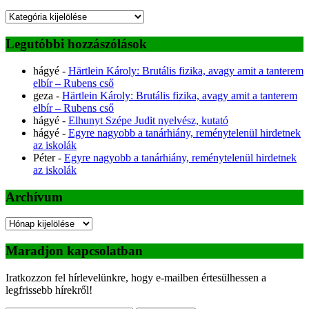
Kategóriák
Legutóbbi hozzászólások
hágyé
-
Härtlein Károly: Brutális fizika, avagy amit a tanterem
elbír – Rubens cső
geza
-
Härtlein Károly: Brutális fizika, avagy amit a tanterem
elbír – Rubens cső
hágyé
-
Elhunyt Szépe Judit nyelvész, kutató
hágyé
-
Egyre nagyobb a tanárhiány, reménytelenül hirdetnek
az iskolák
Péter
-
Egyre nagyobb a tanárhiány, reménytelenül hirdetnek
az iskolák
Archívum
Archívum
Maradjon kapcsolatban
Iratkozzon fel hírlevelünkre, hogy e-mailben értesülhessen a
legfrissebb hírekről!