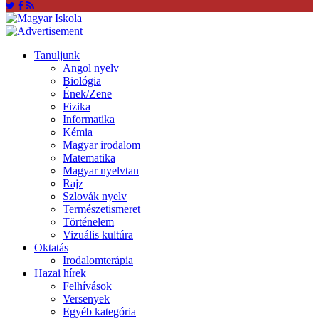
Tanuljunk
Angol nyelv
Biológia
Ének/Zene
Fizika
Informatika
Kémia
Magyar irodalom
Matematika
Magyar nyelvtan
Rajz
Szlovák nyelv
Természetismeret
Történelem
Vizuális kultúra
Oktatás
Irodalomterápia
Hazai hírek
Felhívások
Versenyek
Egyéb kategória