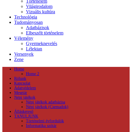
Történelem
Világirodalom
Vizuális kultúra
Technológia
Tudományosan
Adatbázisok
Elbeszélt történelem
Vélemény
Gyermeknevelés
Lélektan
Versenyek
Zene
Home
Home 2
Rólunk
Kapcsolat
Adatvédelem
Mesetár
Népi játékok
Népi játékok adatbázisa
Népi játékok (Csemadok)
Álláskereső
TANULJUNK
Történelmi évfordulók
Informatika szótár