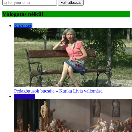
Feliratkozás
Válogatás nélkül
Közösség
Pedagógusok búcsúja – Karika Lívia vallomása
Történelem