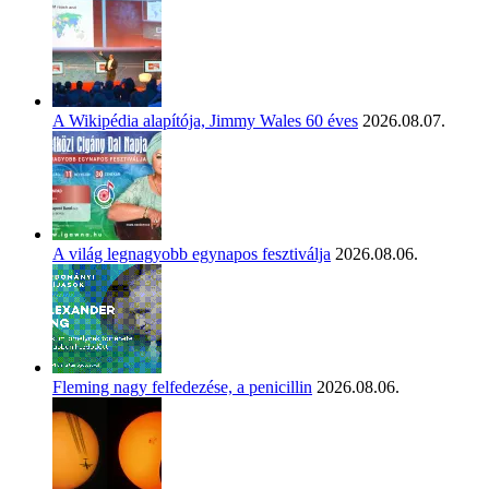
A Wikipédia alapítója, Jimmy Wales 60 éves
2026.08.07.
A világ legnagyobb egynapos fesztiválja
2026.08.06.
Fleming nagy felfedezése, a penicillin
2026.08.06.