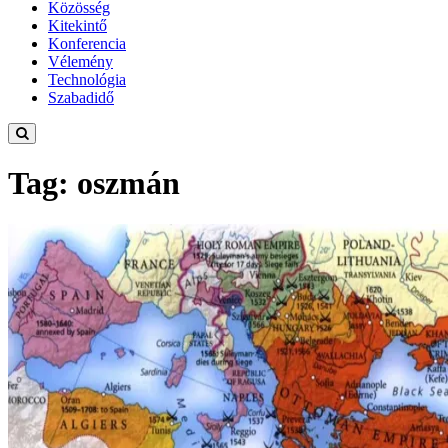
Közösség
Kitekintő
Konferencia
Vélemény
Technológia
Szabadidő
Tag: oszmán