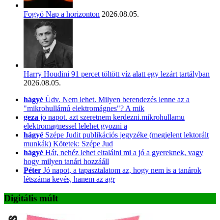
Fogyó Nap a horizonton
2026.08.05.
Harry Houdini 91 percet töltött víz alatt egy lezárt tartályban
2026.08.05.
hágyé
Üdv. Nem lehet. Milyen berendezés lenne az a
"mikrohullámú elektromágnes"? A mik
geza
jo napot. azt szeretnem kerdezni.mikrohullamu
elektromagnessel lelehet gyozni a
hágyé
Szépe Judit publikációs jegyzéke (megjelent lektorált
munkák) Kötetek: Szépe Jud
hágyé
Hát, nehéz lehet eltalálni mi a jó a gyereknek, vagy
hogy milyen tanári hozzááll
Péter
Jó napot, a tapasztalatom az, hogy nem is a tanárok
létszáma kevés, hanem az agr
Digitális múlt