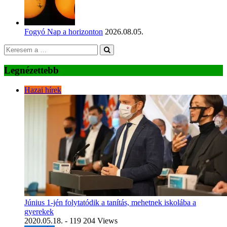
Fogyó Nap a horizonton
2026.08.05.
Legnézettebb
Hazai hírek
Június 1-jén folytatódik a tanítás, mehetnek iskolába a
gyerekek
2020.05.18.
- 119 204 Views