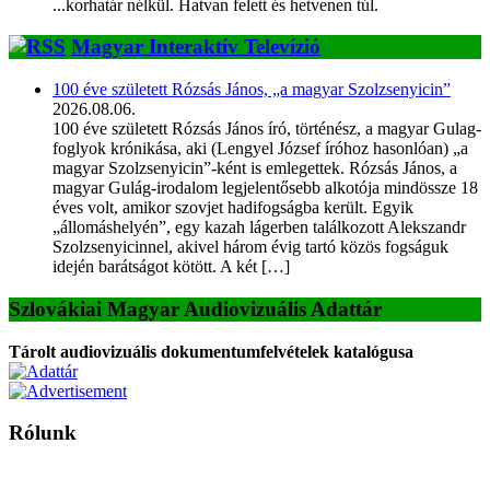
...korhatár nélkül. Hatvan felett és hetvenen túl.
Magyar Interaktív Televízió
100 éve született Rózsás János, „a magyar Szolzsenyicin”
2026.08.06.
100 éve született Rózsás János író, történész, a magyar Gulag-
foglyok krónikása, aki (Lengyel József íróhoz hasonlóan) „a
magyar Szolzsenyicin”-ként is emlegettek. Rózsás János, a
magyar Gulág-irodalom legjelentősebb alkotója mindössze 18
éves volt, amikor szovjet hadifogságba került. Egyik
„állomáshelyén”, egy kazah lágerben találkozott Alekszandr
Szolzsenyicinnel, akivel három évig tartó közös fogságuk
idején barátságot kötött. A két […]
Szlovákiai Magyar Audiovizuális Adattár
Tárolt audiovizuális dokumentumfelvételek katalógusa
Rólunk
A Magyar Iskola a szlovákiai magyar iskolák, tanárok, szülők és