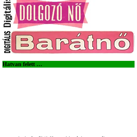
Hatvan felett …