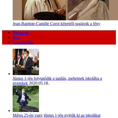
Jean-Baptiste-Camille Corot képeiről sugárzik a fény
Népszerű
Friss
Hozzászólás
Június 1-jén folytatódik a tanítás, mehetnek iskolába a
gyerekek
2020.05.18.
Május 25-én vagy június 1-jén nyitják ki az iskolákat