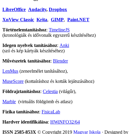
LibreOffice
Audacity
,
Dropbox
XnView Classic
Krita
,
GIMP
,
Paint.NET
Történelemtanításhoz
:
TimelineJS
(kronológiák és idővonalk egyszerű készítéséhez)
Idegen nyelvek tanításához
:
Anki
(szó és kép kártyák készítéséhez)
Művészetek tanításához
:
Blender
LenMus
(zeneelmélet tanításához),
MuseScore
(kottaíráshoz és kották lejátszásához)
Földrajztanításhoz
:
Celestia
(világűr),
Marble
(virtuális földgömb és atlasz)
Fizika tanításához
:
FisicaLab
Hardver identifikálása
:
HWiNFO32/64
ISSN 2585-853X
© Copyright 2019
Magyar Iskola
· Designed by