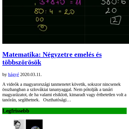
Matematika: Négyzetre emelés és
többszörösök
by
hágyé
2020.03.11.
A videók a magyarországi tanmenetet követik, sokszor nincsenek
összhangban a szlovákiai tananyaggal. Nem pótolják a tanári
magyarázatot, de ha valami elsiklott, kimaradt vagy érthetetlen volt a
tanórán, segíthetnek. Oszthatósági…
Legfrissebb