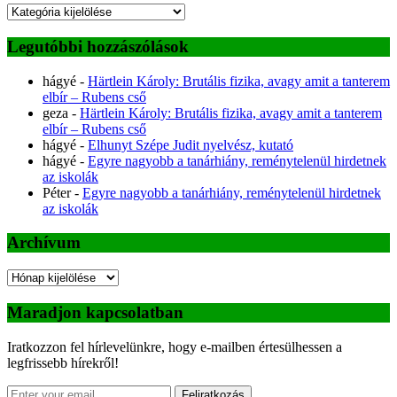
Kategóriák
Legutóbbi hozzászólások
hágyé
-
Härtlein Károly: Brutális fizika, avagy amit a tanterem
elbír – Rubens cső
geza
-
Härtlein Károly: Brutális fizika, avagy amit a tanterem
elbír – Rubens cső
hágyé
-
Elhunyt Szépe Judit nyelvész, kutató
hágyé
-
Egyre nagyobb a tanárhiány, reménytelenül hirdetnek
az iskolák
Péter
-
Egyre nagyobb a tanárhiány, reménytelenül hirdetnek
az iskolák
Archívum
Archívum
Maradjon kapcsolatban
Iratkozzon fel hírlevelünkre, hogy e-mailben értesülhessen a
legfrissebb hírekről!
Feliratkozás