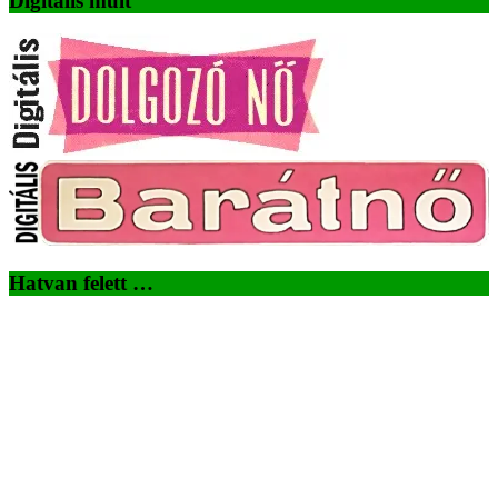
Digitális múlt
Hatvan felett …