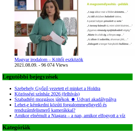
Magyar irodalom – Költői eszközök
2021.08.09.
- 96 074 Views
Legutóbbi bejegyzések
Szebehely Győző vezetett el minket a Holdra
Közösségi színház 2026 (felhívás)
Szabadtéri mozgásos játékok ☻ Udvari akadálypálya
Lehet-e kémkedni közúti forgalommegfigyelő és
rendszámfelismerő kamerákkal?
Amikor elnémult a Niagara – a nap, amikor elfogyott a víz
Kategóriák