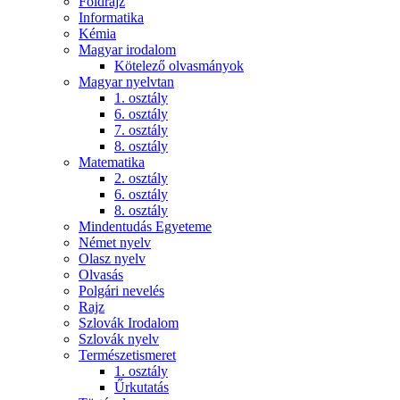
Földrajz
Informatika
Kémia
Magyar irodalom
Kötelező olvasmányok
Magyar nyelvtan
1. osztály
6. osztály
7. osztály
8. osztály
Matematika
2. osztály
6. osztály
8. osztály
Mindentudás Egyeteme
Német nyelv
Olasz nyelv
Olvasás
Polgári nevelés
Rajz
Szlovák Irodalom
Szlovák nyelv
Természetismeret
1. osztály
Űrkutatás