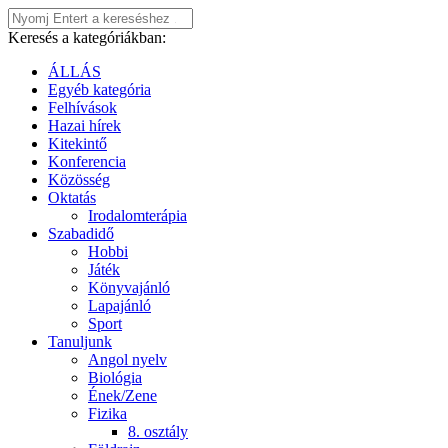
Keresés a kategóriákban:
ÁLLÁS
Egyéb kategória
Felhívások
Hazai hírek
Kitekintő
Konferencia
Közösség
Oktatás
Irodalomterápia
Szabadidő
Hobbi
Játék
Könyvajánló
Lapajánló
Sport
Tanuljunk
Angol nyelv
Biológia
Ének/Zene
Fizika
8. osztály