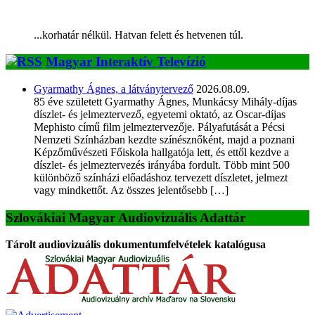
...korhatár nélkül. Hatvan felett és hetvenen túl.
Magyar Interaktív Televízió
Gyarmathy Ágnes, a látványtervező
2026.08.09.
85 éve született Gyarmathy Ágnes, Munkácsy Mihály-díjas
díszlet- és jelmeztervező, egyetemi oktató, az Oscar-díjas
Mephisto című film jelmeztervezője. Pályafutását a Pécsi
Nemzeti Színházban kezdte színésznőként, majd a poznani
Képzőművészeti Főiskola hallgatója lett, és ettől kezdve a
díszlet- és jelmeztervezés irányába fordult. Több mint 500
különböző színházi előadáshoz tervezett díszletet, jelmezt
vagy mindkettőt. Az összes jelentősebb […]
Szlovákiai Magyar Audiovizuális Adattár
Tárolt audiovizuális dokumentumfelvételek katalógusa