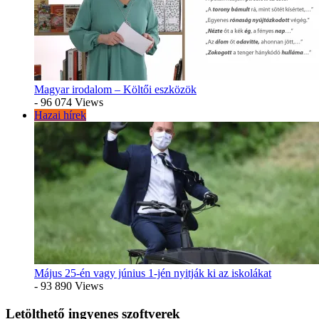
Magyar irodalom – Költői eszközök
- 96 074 Views
Hazai hírek
Május 25-én vagy június 1-jén nyitják ki az iskolákat
- 93 890 Views
Letölthető ingyenes szoftverek