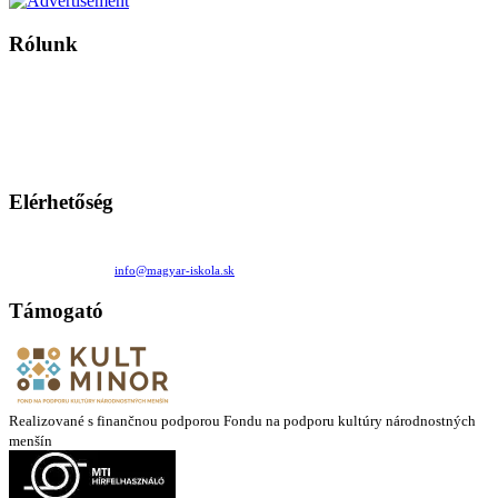
Rólunk
A Magyar Iskola a szlovákiai magyar iskolák, tanárok, szülők és
persze a diákok fóruma
Ezen az oldalon esetenként olyan írások jelennek meg, amelyek a hagyományos iskolafelfogástól eltérő
mintákat népszerűsítenek. Ennek következtében előfordulhat, hogy az idetévedő kiskorú felhasználók
látóköre gyorsabban szélesedik, mint azt a szülők esetleg szeretnék.
Elérhetőség
Családi Kör Egyesület/Združenie rod. kruhov
Medzilaborecká 17, 82101 Bratislava
+421 911 732 190 |
info@magyar-iskola.sk
Támogató
Realizované s finančnou podporou Fondu na podporu kultúry národnostných
menšín