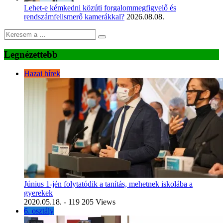
Lehet-e kémkedni közúti forgalommegfigyelő és
rendszámfelismerő kamerákkal?
2026.08.08.
Legnézettebb
Hazai hírek
Június 1-jén folytatódik a tanítás, mehetnek iskolába a
gyerekek
2020.05.18.
- 119 205 Views
6. osztály