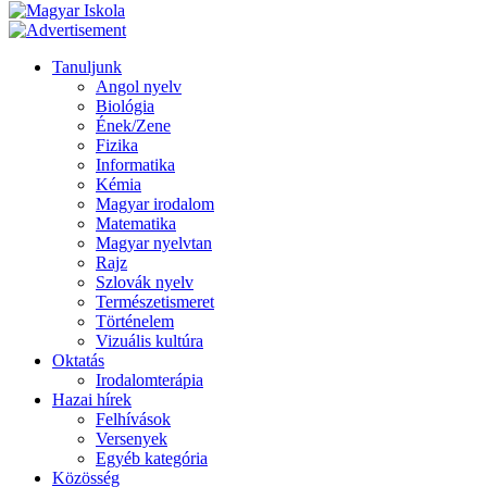
Tanuljunk
Angol nyelv
Biológia
Ének/Zene
Fizika
Informatika
Kémia
Magyar irodalom
Matematika
Magyar nyelvtan
Rajz
Szlovák nyelv
Természetismeret
Történelem
Vizuális kultúra
Oktatás
Irodalomterápia
Hazai hírek
Felhívások
Versenyek
Egyéb kategória
Közösség