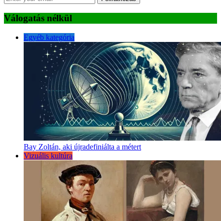
Válogatás nélkül
Egyéb kategória
Bay Zoltán, aki újradefiniálta a métert
Vizuális kultúra