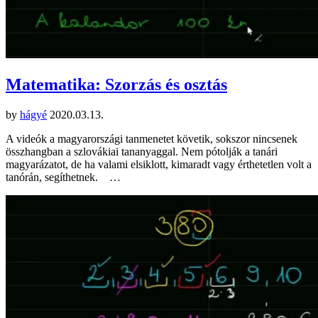
Matematika: Szorzás és osztás
by
hágyé
2020.03.13.
A videók a magyarországi tanmenetet követik, sokszor nincsenek
összhangban a szlovákiai tananyaggal. Nem pótolják a tanári
magyarázatot, de ha valami elsiklott, kimaradt vagy érthetetlen volt a
tanórán, segíthetnek. …