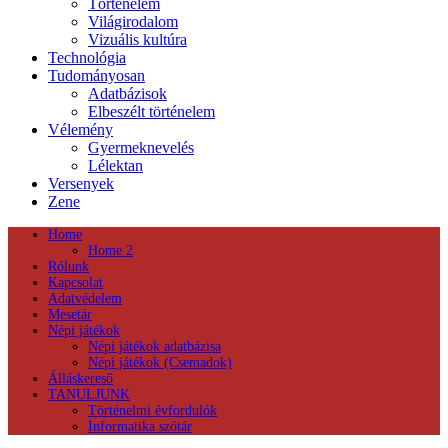
Történelem
Világirodalom
Vizuális kultúra
Technológia
Tudományosan
Adatbázisok
Elbeszélt történelem
Vélemény
Gyermeknevelés
Lélektan
Versenyek
Zene
Home
Home 2
Rólunk
Kapcsolat
Adatvédelem
Mesetár
Népi játékok
Népi játékok adatbázisa
Népi játékok (Csemadok)
Álláskereső
TANULJUNK
Történelmi évfordulók
Informatika szótár