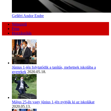
Gelléri Andor Endre
Népszerű
Friss
Hozzászólás
Június 1-jén folytatódik a tanítás, mehetnek iskolába a
gyerekek
2020.05.18.
Május 25-én vagy június 1-jén nyitják ki az iskolákat
2020.05.13.