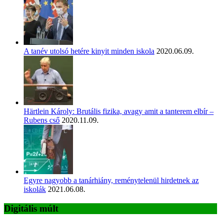
A tanév utolsó hetére kinyit minden iskola
2020.06.09.
Härtlein Károly: Brutális fizika, avagy amit a tanterem elbír –
Rubens cső
2020.11.09.
Egyre nagyobb a tanárhiány, reménytelenül hirdetnek az
iskolák
2021.06.08.
Digitális múlt