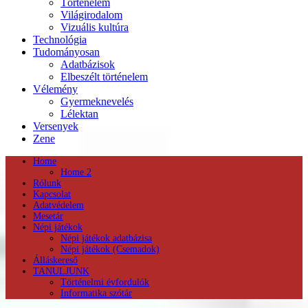
Történelem
Világirodalom
Vizuális kultúra
Technológia
Tudományosan
Adatbázisok
Elbeszélt történelem
Vélemény
Gyermeknevelés
Lélektan
Versenyek
Zene
Home
Home 2
Rólunk
Kapcsolat
Adatvédelem
Mesetár
Népi játékok
Népi játékok adatbázisa
Népi játékok (Csemadok)
Álláskereső
TANULJUNK
Történelmi évfordulók
Informatika szótár