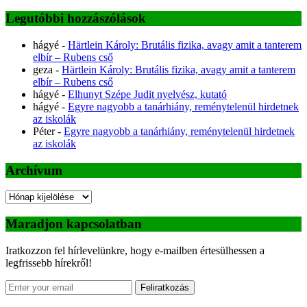
Legutóbbi hozzászólások
hágyé
-
Härtlein Károly: Brutális fizika, avagy amit a tanterem
elbír – Rubens cső
geza
-
Härtlein Károly: Brutális fizika, avagy amit a tanterem
elbír – Rubens cső
hágyé
-
Elhunyt Szépe Judit nyelvész, kutató
hágyé
-
Egyre nagyobb a tanárhiány, reménytelenül hirdetnek
az iskolák
Péter
-
Egyre nagyobb a tanárhiány, reménytelenül hirdetnek
az iskolák
Archívum
Archívum
Maradjon kapcsolatban
Iratkozzon fel hírlevelünkre, hogy e-mailben értesülhessen a
legfrissebb hírekről!
Feliratkozás