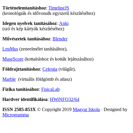
Történelemtanításhoz
:
TimelineJS
(kronológiák és idővonalk egyszerű készítéséhez)
Idegen nyelvek tanításához
:
Anki
(szó és kép kártyák készítéséhez)
Művészetek tanításához
:
Blender
LenMus
(zeneelmélet tanításához),
MuseScore
(kottaíráshoz és kották lejátszásához)
Földrajztanításhoz
:
Celestia
(világűr),
Marble
(virtuális földgömb és atlasz)
Fizika tanításához
:
FisicaLab
Hardver identifikálása
:
HWiNFO32/64
ISSN 2585-853X
© Copyright 2019
Magyar Iskola
· Designed by
Microgramma