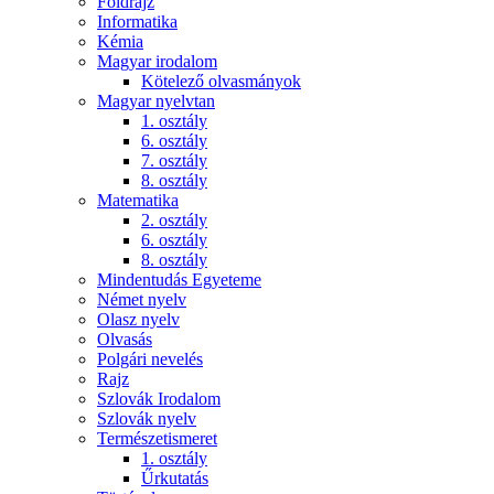
Földrajz
Informatika
Kémia
Magyar irodalom
Kötelező olvasmányok
Magyar nyelvtan
1. osztály
6. osztály
7. osztály
8. osztály
Matematika
2. osztály
6. osztály
8. osztály
Mindentudás Egyeteme
Német nyelv
Olasz nyelv
Olvasás
Polgári nevelés
Rajz
Szlovák Irodalom
Szlovák nyelv
Természetismeret
1. osztály
Űrkutatás