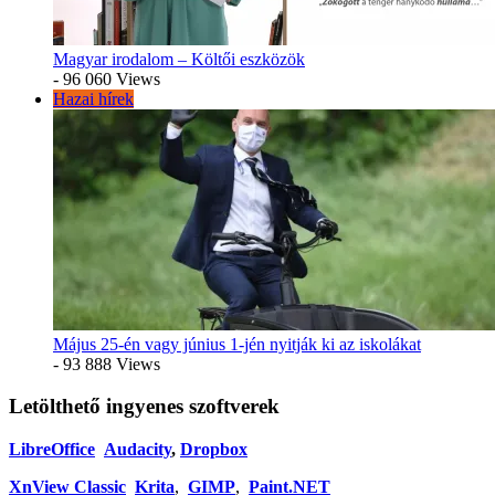
Magyar irodalom – Költői eszközök
- 96 060 Views
Hazai hírek
Május 25-én vagy június 1-jén nyitják ki az iskolákat
- 93 888 Views
Letölthető ingyenes szoftverek
LibreOffice
Audacity
,
Dropbox
XnView Classic
Krita
,
GIMP
,
Paint.NET