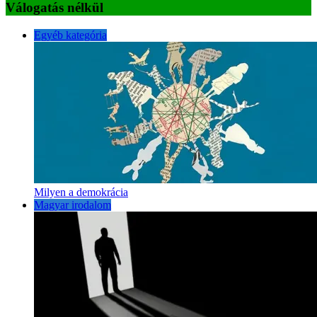
Válogatás nélkül
Egyéb kategória
Milyen a demokrácia
Magyar irodalom