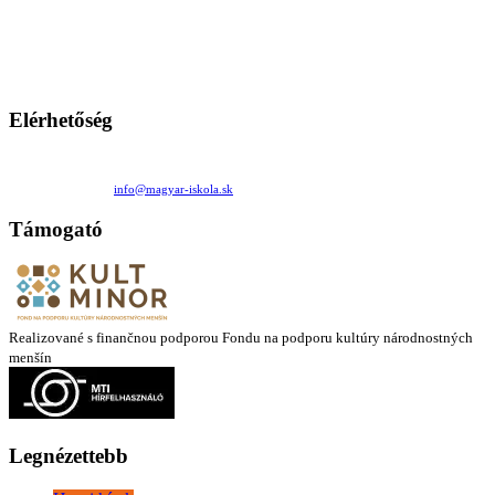
A Magyar Iskola a szlovákiai magyar iskolák, tanárok, szülők és
persze a diákok fóruma
Ezen az oldalon esetenként olyan írások jelennek meg, amelyek a hagyományos iskolafelfogástól eltérő
mintákat népszerűsítenek. Ennek következtében előfordulhat, hogy az idetévedő kiskorú felhasználók
látóköre gyorsabban szélesedik, mint azt a szülők esetleg szeretnék.
Elérhetőség
Családi Kör Egyesület/Združenie rod. kruhov
Medzilaborecká 17, 82101 Bratislava
+421 911 732 190 |
info@magyar-iskola.sk
Támogató
Realizované s finančnou podporou Fondu na podporu kultúry národnostných
menšín
Legnézettebb