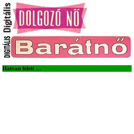
Hatvan felett …