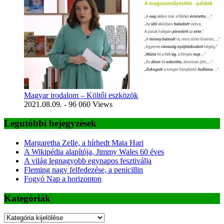
Magyar irodalom – Költői eszközök
2021.08.09.
- 96 060 Views
Legutóbbi bejegyzések
Margaretha Zelle, a hírhedt Mata Hari
A Wikipédia alapítója, Jimmy Wales 60 éves
A világ legnagyobb egynapos fesztiválja
Fleming nagy felfedezése, a penicillin
Fogyó Nap a horizonton
Kategóriák
Kategóriák