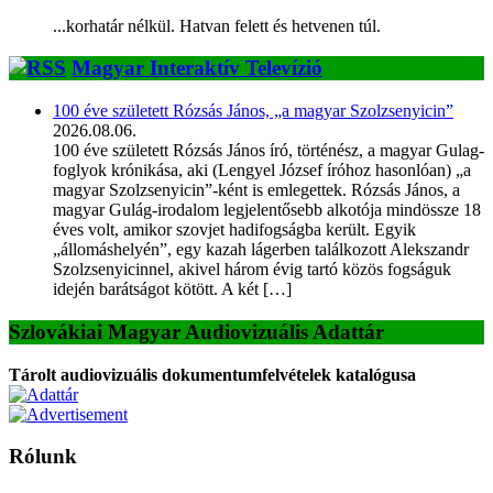
...korhatár nélkül. Hatvan felett és hetvenen túl.
Magyar Interaktív Televízió
100 éve született Rózsás János, „a magyar Szolzsenyicin”
2026.08.06.
100 éve született Rózsás János író, történész, a magyar Gulag-
foglyok krónikása, aki (Lengyel József íróhoz hasonlóan) „a
magyar Szolzsenyicin”-ként is emlegettek. Rózsás János, a
magyar Gulág-irodalom legjelentősebb alkotója mindössze 18
éves volt, amikor szovjet hadifogságba került. Egyik
„állomáshelyén”, egy kazah lágerben találkozott Alekszandr
Szolzsenyicinnel, akivel három évig tartó közös fogságuk
idején barátságot kötött. A két […]
Szlovákiai Magyar Audiovizuális Adattár
Tárolt audiovizuális dokumentumfelvételek katalógusa
Rólunk