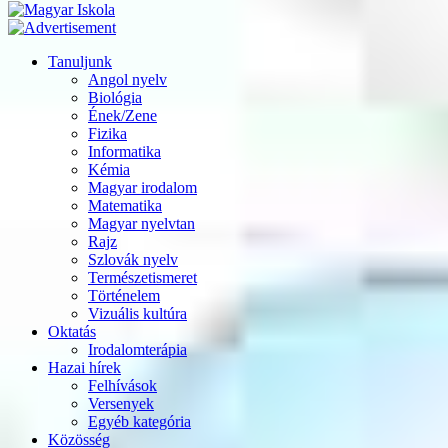
Tanuljunk
Angol nyelv
Biológia
Ének/Zene
Fizika
Informatika
Kémia
Magyar irodalom
Matematika
Magyar nyelvtan
Rajz
Szlovák nyelv
Természetismeret
Történelem
Vizuális kultúra
Oktatás
Irodalomterápia
Hazai hírek
Felhívások
Versenyek
Egyéb kategória
Közösség