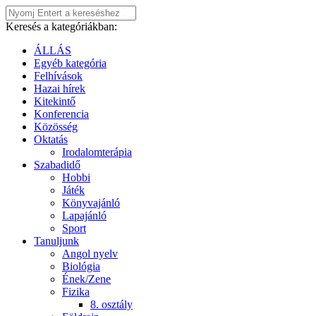
Keresés a kategóriákban:
ÁLLÁS
Egyéb kategória
Felhívások
Hazai hírek
Kitekintő
Konferencia
Közösség
Oktatás
Irodalomterápia
Szabadidő
Hobbi
Játék
Könyvajánló
Lapajánló
Sport
Tanuljunk
Angol nyelv
Biológia
Ének/Zene
Fizika
8. osztály