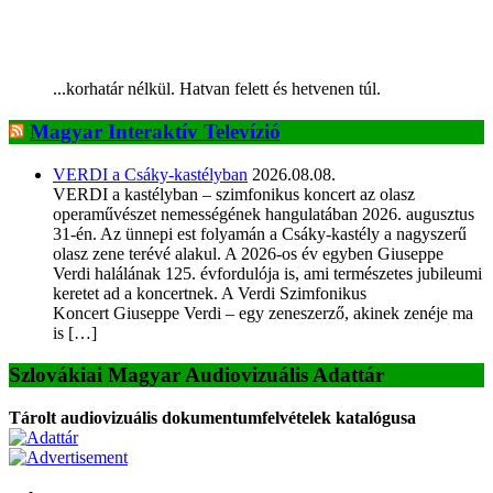
...korhatár nélkül. Hatvan felett és hetvenen túl.
Magyar Interaktív Televízió
VERDI a Csáky-kastélyban
2026.08.08.
VERDI a kastélyban – szimfonikus koncert az olasz
operaművészet nemességének hangulatában 2026. augusztus
31-én. Az ünnepi est folyamán a Csáky-kastély a nagyszerű
olasz zene terévé alakul. A 2026-os év egyben Giuseppe
Verdi halálának 125. évfordulója is, ami természetes jubileumi
keretet ad a koncertnek. A Verdi Szimfonikus
Koncert Giuseppe Verdi – egy zeneszerző, akinek zenéje ma
is […]
Szlovákiai Magyar Audiovizuális Adattár
Tárolt audiovizuális dokumentumfelvételek katalógusa