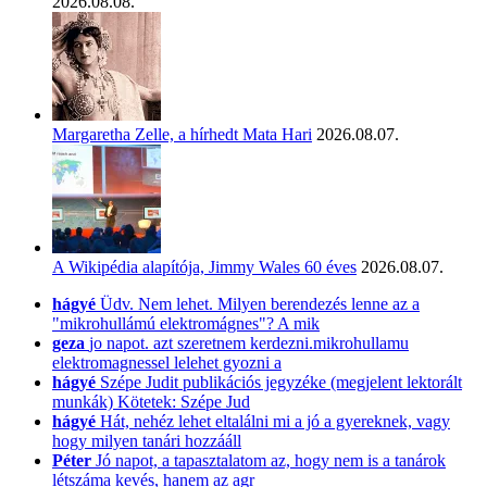
2026.08.08.
Margaretha Zelle, a hírhedt Mata Hari
2026.08.07.
A Wikipédia alapítója, Jimmy Wales 60 éves
2026.08.07.
hágyé
Üdv. Nem lehet. Milyen berendezés lenne az a
"mikrohullámú elektromágnes"? A mik
geza
jo napot. azt szeretnem kerdezni.mikrohullamu
elektromagnessel lelehet gyozni a
hágyé
Szépe Judit publikációs jegyzéke (megjelent lektorált
munkák) Kötetek: Szépe Jud
hágyé
Hát, nehéz lehet eltalálni mi a jó a gyereknek, vagy
hogy milyen tanári hozzááll
Péter
Jó napot, a tapasztalatom az, hogy nem is a tanárok
létszáma kevés, hanem az agr