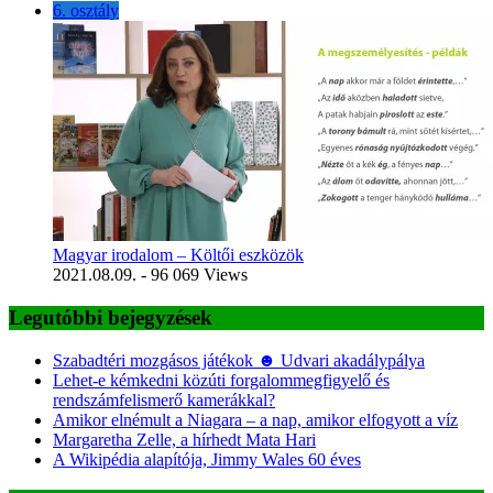
6. osztály
Magyar irodalom – Költői eszközök
2021.08.09.
- 96 069 Views
Legutóbbi bejegyzések
Szabadtéri mozgásos játékok ☻ Udvari akadálypálya
Lehet-e kémkedni közúti forgalommegfigyelő és
rendszámfelismerő kamerákkal?
Amikor elnémult a Niagara – a nap, amikor elfogyott a víz
Margaretha Zelle, a hírhedt Mata Hari
A Wikipédia alapítója, Jimmy Wales 60 éves