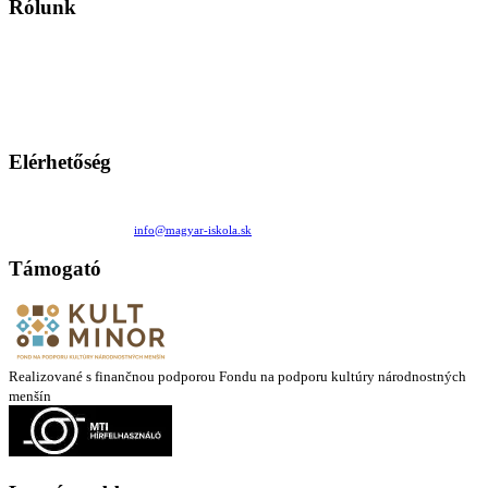
Rólunk
A Magyar Iskola a szlovákiai magyar iskolák, tanárok, szülők és
persze a diákok fóruma
Ezen az oldalon esetenként olyan írások jelennek meg, amelyek a hagyományos iskolafelfogástól eltérő
mintákat népszerűsítenek. Ennek következtében előfordulhat, hogy az idetévedő kiskorú felhasználók
látóköre gyorsabban szélesedik, mint azt a szülők esetleg szeretnék.
Elérhetőség
Családi Kör Egyesület/Združenie rod. kruhov
Medzilaborecká 17, 82101 Bratislava
+421 911 732 190 |
info@magyar-iskola.sk
Támogató
Realizované s finančnou podporou Fondu na podporu kultúry národnostných
menšín