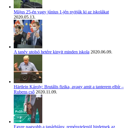
Május 25-én vagy június 1-jén nyitják ki az iskolákat
2020.05.13.
A tanév utolsó hetére kinyit minden iskola
2020.06.09.
Härtlein Károly: Brutális fizika, avagy amit a tanterem elbír –
Rubens cső
2020.11.09.
Egyre nagyobb a tanárhiány, reménytelenül hirdetnek az