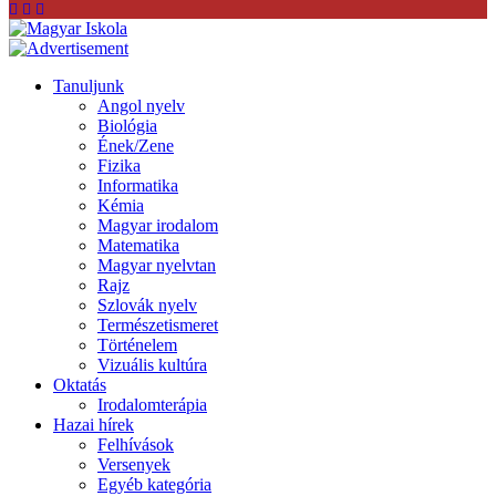
Tanuljunk
Angol nyelv
Biológia
Ének/Zene
Fizika
Informatika
Kémia
Magyar irodalom
Matematika
Magyar nyelvtan
Rajz
Szlovák nyelv
Természetismeret
Történelem
Vizuális kultúra
Oktatás
Irodalomterápia
Hazai hírek
Felhívások
Versenyek
Egyéb kategória