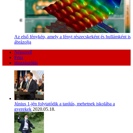
Az első fénykép, amely a fényt részecskeként és hullámként is
ábrázolja
Népszerű
Friss
Hozzászólás
Június 1-jén folytatódik a tanítás, mehetnek iskolába a
gyerekek
2020.05.18.