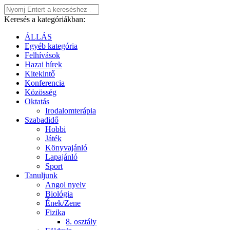
Keresés a kategóriákban:
ÁLLÁS
Egyéb kategória
Felhívások
Hazai hírek
Kitekintő
Konferencia
Közösség
Oktatás
Irodalomterápia
Szabadidő
Hobbi
Játék
Könyvajánló
Lapajánló
Sport
Tanuljunk
Angol nyelv
Biológia
Ének/Zene
Fizika
8. osztály