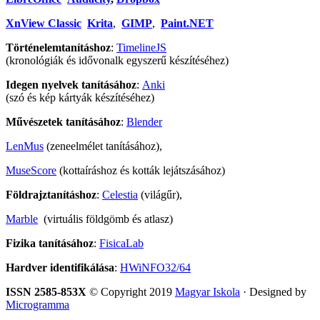
XnView Classic
Krita
,
GIMP
,
Paint.NET
Történelemtanításhoz
:
TimelineJS
(kronológiák és idővonalk egyszerű készítéséhez)
Idegen nyelvek tanításához
:
Anki
(szó és kép kártyák készítéséhez)
Művészetek tanításához
:
Blender
LenMus
(zeneelmélet tanításához),
MuseScore
(kottaíráshoz és kották lejátszásához)
Földrajztanításhoz
:
Celestia
(világűr),
Marble
(virtuális földgömb és atlasz)
Fizika tanításához
:
FisicaLab
Hardver identifikálása
:
HWiNFO32/64
ISSN 2585-853X
© Copyright 2019
Magyar Iskola
· Designed by
Microgramma