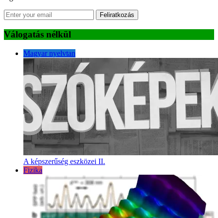
Feliratkozás
Válogatás nélkül
Magyar nyelvtan
A képszerűség eszközei II.
Fizika