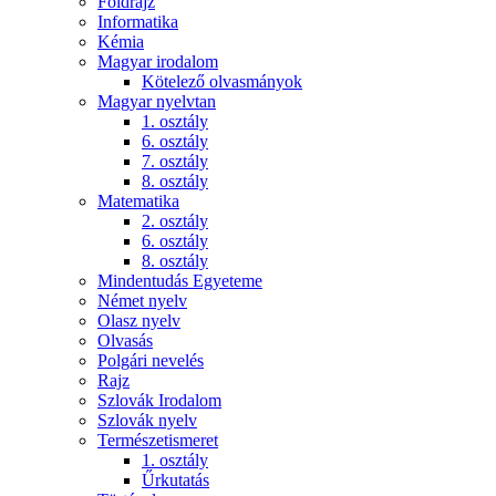
Földrajz
Informatika
Kémia
Magyar irodalom
Kötelező olvasmányok
Magyar nyelvtan
1. osztály
6. osztály
7. osztály
8. osztály
Matematika
2. osztály
6. osztály
8. osztály
Mindentudás Egyeteme
Német nyelv
Olasz nyelv
Olvasás
Polgári nevelés
Rajz
Szlovák Irodalom
Szlovák nyelv
Természetismeret
1. osztály
Űrkutatás