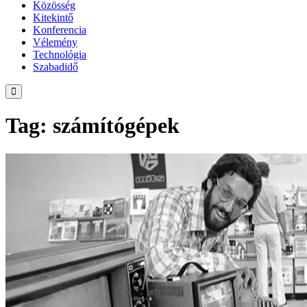
Közösség
Kitekintő
Konferencia
Vélemény
Technológia
Szabadidő
Tag: számítógépek