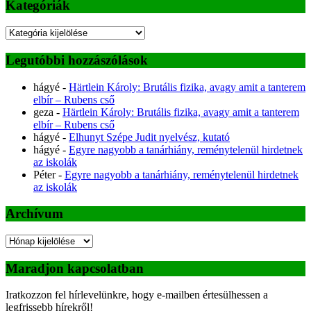
Kategóriák
Kategóriák
Legutóbbi hozzászólások
hágyé
-
Härtlein Károly: Brutális fizika, avagy amit a tanterem
elbír – Rubens cső
geza
-
Härtlein Károly: Brutális fizika, avagy amit a tanterem
elbír – Rubens cső
hágyé
-
Elhunyt Szépe Judit nyelvész, kutató
hágyé
-
Egyre nagyobb a tanárhiány, reménytelenül hirdetnek
az iskolák
Péter
-
Egyre nagyobb a tanárhiány, reménytelenül hirdetnek
az iskolák
Archívum
Archívum
Maradjon kapcsolatban
Iratkozzon fel hírlevelünkre, hogy e-mailben értesülhessen a
legfrissebb hírekről!