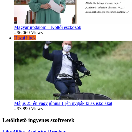
Magyar irodalom – Költői eszközök
- 96 069 Views
Hazai hírek
Május 25-én vagy június 1-jén nyitják ki az iskolákat
- 93 890 Views
Letölthető ingyenes szoftverek
LibreOffice
Audacity
,
Dropbox