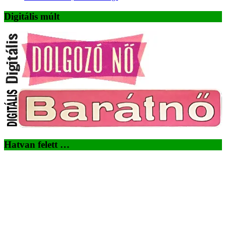
Digitális múlt
Hatvan felett …