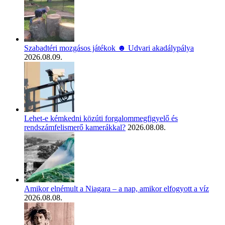
Szabadtéri mozgásos játékok ☻ Udvari akadálypálya
2026.08.09.
Lehet-e kémkedni közúti forgalommegfigyelő és
rendszámfelismerő kamerákkal?
2026.08.08.
Amikor elnémult a Niagara – a nap, amikor elfogyott a víz
2026.08.08.