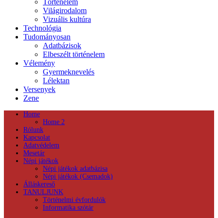
Történelem
Világirodalom
Vizuális kultúra
Technológia
Tudományosan
Adatbázisok
Elbeszélt történelem
Vélemény
Gyermeknevelés
Lélektan
Versenyek
Zene
Home
Home 2
Rólunk
Kapcsolat
Adatvédelem
Mesetár
Népi játékok
Népi játékok adatbázisa
Népi játékok (Csemadok)
Álláskereső
TANULJUNK
Történelmi évfordulók
Informatika szótár