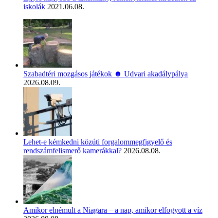
iskolák
2021.06.08.
Szabadtéri mozgásos játékok ☻ Udvari akadálypálya
2026.08.09.
Lehet-e kémkedni közúti forgalommegfigyelő és
rendszámfelismerő kamerákkal?
2026.08.08.
Amikor elnémult a Niagara – a nap, amikor elfogyott a víz