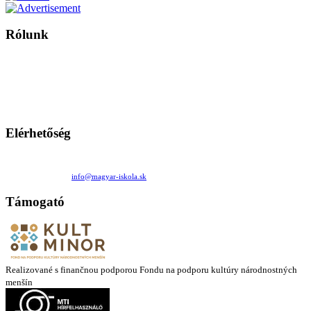
Rólunk
A Magyar Iskola a szlovákiai magyar iskolák, tanárok, szülők és
persze a diákok fóruma
Ezen az oldalon esetenként olyan írások jelennek meg, amelyek a hagyományos iskolafelfogástól eltérő
mintákat népszerűsítenek. Ennek következtében előfordulhat, hogy az idetévedő kiskorú felhasználók
látóköre gyorsabban szélesedik, mint azt a szülők esetleg szeretnék.
Elérhetőség
Családi Kör Egyesület/Združenie rod. kruhov
Medzilaborecká 17, 82101 Bratislava
+421 911 732 190 |
info@magyar-iskola.sk
Támogató
Realizované s finančnou podporou Fondu na podporu kultúry národnostných
menšín