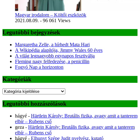
Magyar irodalom – Költői eszközök
2021.08.09.
- 96 061 Views
Legutóbbi bejegyzések
Margaretha Zelle, a hírhedt Mata Hari
A Wikipédia alapítója, Jimmy Wales 60 éves
A világ legnagyobb egynapos fesztiválja
Fleming nagy felfedezése, a penicillin
Fogyó Nap a horizonton
Kategóriák
Kategóriák
Legutóbbi hozzászólások
hágyé
-
Härtlein Károly: Brutális fizika, avagy amit a tanterem
elbír – Rubens cső
geza
-
Härtlein Károly: Brutális fizika, avagy amit a tanterem
elbír – Rubens cső
hágyé
-
Elhunyt Szépe Judit nyelvész, kutató