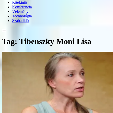
Kitekintő
Konferencia
Vélemény
Technológia
Szabadidő
Tag: Tibenszky Moni Lisa