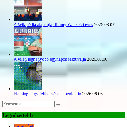
A Wikipédia alapítója, Jimmy Wales 60 éves
2026.08.07.
A világ legnagyobb egynapos fesztiválja
2026.08.06.
Fleming nagy felfedezése, a penicillin
2026.08.06.
Legnézettebb
Hazai hírek