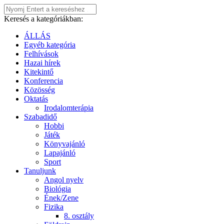
Keresés a kategóriákban:
ÁLLÁS
Egyéb kategória
Felhívások
Hazai hírek
Kitekintő
Konferencia
Közösség
Oktatás
Irodalomterápia
Szabadidő
Hobbi
Játék
Könyvajánló
Lapajánló
Sport
Tanuljunk
Angol nyelv
Biológia
Ének/Zene
Fizika
8. osztály