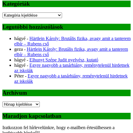
Kategóriák
Kategóriák
Legutóbbi hozzászólások
hágyé
-
Härtlein Károly: Brutális fizika, avagy amit a tanterem
elbír – Rubens cső
geza
-
Härtlein Károly: Brutális fizika, avagy amit a tanterem
elbír – Rubens cső
hágyé
-
Elhunyt Szépe Judit nyelvész, kutató
hágyé
-
Egyre nagyobb a tanárhiány, reménytelenül hirdetnek
az iskolák
Péter
-
Egyre nagyobb a tanárhiány, reménytelenül hirdetnek
az iskolák
Archívum
Archívum
Maradjon kapcsolatban
Iratkozzon fel hírlevelünkre, hogy e-mailben értesülhessen a
legfrissebb hírekről!