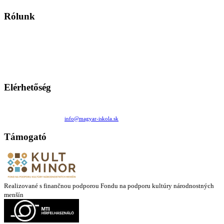
Rólunk
A Magyar Iskola a szlovákiai magyar iskolák, tanárok, szülők és
persze a diákok fóruma
Ezen az oldalon esetenként olyan írások jelennek meg, amelyek a hagyományos iskolafelfogástól eltérő
mintákat népszerűsítenek. Ennek következtében előfordulhat, hogy az idetévedő kiskorú felhasználók
látóköre gyorsabban szélesedik, mint azt a szülők esetleg szeretnék.
Elérhetőség
Családi Kör Egyesület/Združenie rod. kruhov
Medzilaborecká 17, 82101 Bratislava
+421 911 732 190 |
info@magyar-iskola.sk
Támogató
Realizované s finančnou podporou Fondu na podporu kultúry národnostných
menšín