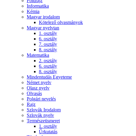
Földrajz
Informatika
Kémia
Magyar irodalom
Kötelező olvasmányok
Magyar nyelvtan
1. osztály
6. osztály
7. osztály
8. osztály
Matematika
2. osztály
6. osztály
8. osztály
Mindentudás Egyeteme
Német nyelv
Olasz nyelv
Olvasás
Polgári nevelés
Rajz
Szlovák Irodalom
Szlovák nyelv
Természetismeret
1. osztály
Űrkutatás