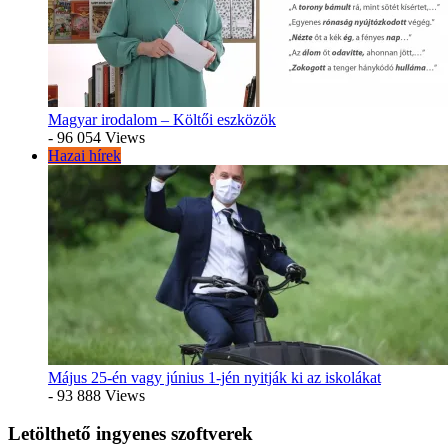
Magyar irodalom – Költői eszközök
- 96 054 Views
Hazai hírek
Május 25-én vagy június 1-jén nyitják ki az iskolákat
- 93 888 Views
Letölthető ingyenes szoftverek