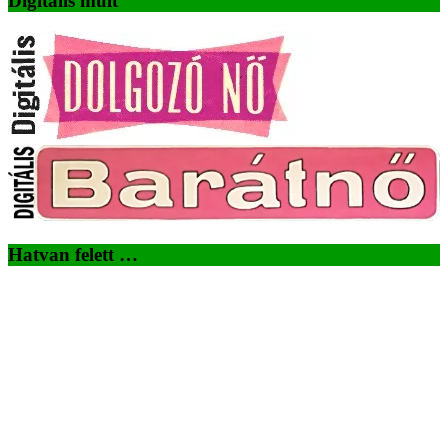
Digitális múlt
Hatvan felett …