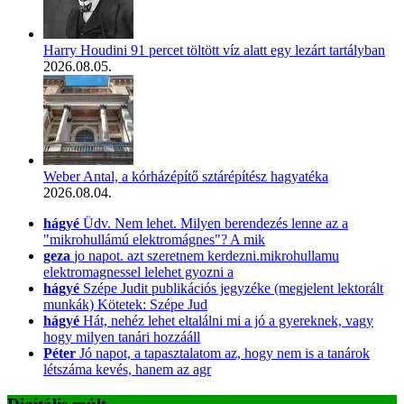
Harry Houdini 91 percet töltött víz alatt egy lezárt tartályban
2026.08.05.
Weber Antal, a kórházépítő sztárépítész hagyatéka
2026.08.04.
hágyé
Üdv. Nem lehet. Milyen berendezés lenne az a
"mikrohullámú elektromágnes"? A mik
geza
jo napot. azt szeretnem kerdezni.mikrohullamu
elektromagnessel lelehet gyozni a
hágyé
Szépe Judit publikációs jegyzéke (megjelent lektorált
munkák) Kötetek: Szépe Jud
hágyé
Hát, nehéz lehet eltalálni mi a jó a gyereknek, vagy
hogy milyen tanári hozzááll
Péter
Jó napot, a tapasztalatom az, hogy nem is a tanárok
létszáma kevés, hanem az agr