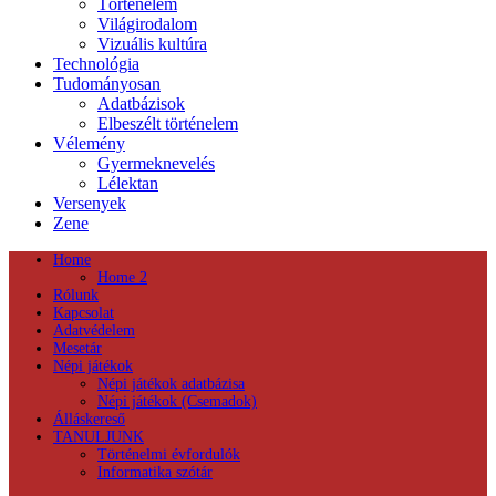
Történelem
Világirodalom
Vizuális kultúra
Technológia
Tudományosan
Adatbázisok
Elbeszélt történelem
Vélemény
Gyermeknevelés
Lélektan
Versenyek
Zene
Home
Home 2
Rólunk
Kapcsolat
Adatvédelem
Mesetár
Népi játékok
Népi játékok adatbázisa
Népi játékok (Csemadok)
Álláskereső
TANULJUNK
Történelmi évfordulók
Informatika szótár