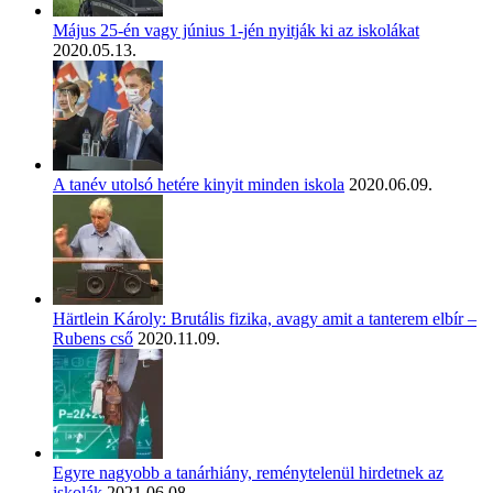
Május 25-én vagy június 1-jén nyitják ki az iskolákat
2020.05.13.
A tanév utolsó hetére kinyit minden iskola
2020.06.09.
Härtlein Károly: Brutális fizika, avagy amit a tanterem elbír –
Rubens cső
2020.11.09.
Egyre nagyobb a tanárhiány, reménytelenül hirdetnek az
iskolák
2021.06.08.