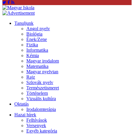
Tanuljunk
Angol nyelv
Biológia
Ének/Zene
Fizika
Informatika
Kémia
Magyar irodalom
Matematika
Magyar nyelvtan
Rajz
Szlovák nyelv
Természetismeret
Történelem
Vizuális kultúra
Oktatás
Irodalomterápia
Hazai hírek
Felhívások
Versenyek
Egyéb kategória