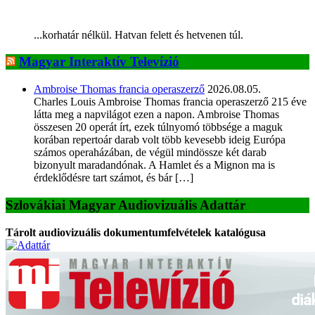
...korhatár nélkül. Hatvan felett és hetvenen túl.
Magyar Interaktív Televízió
Ambroise Thomas francia operaszerző
2026.08.05.
Charles Louis Ambroise Thomas francia operaszerző 215 éve
látta meg a napvilágot ezen a napon. Ambroise Thomas
összesen 20 operát írt, ezek túlnyomó többsége a maguk
korában repertoár darab volt több kevesebb ideig Európa
számos operaházában, de végül mindössze két darab
bizonyult maradandónak. A Hamlet és a Mignon ma is
érdeklődésre tart számot, és bár […]
Szlovákiai Magyar Audiovizuális Adattár
Tárolt audiovizuális dokumentumfelvételek katalógusa