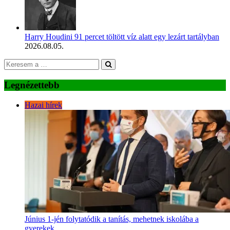
Harry Houdini 91 percet töltött víz alatt egy lezárt tartályban
2026.08.05.
Legnézettebb
Hazai hírek
Június 1-jén folytatódik a tanítás, mehetnek iskolába a
gyerekek