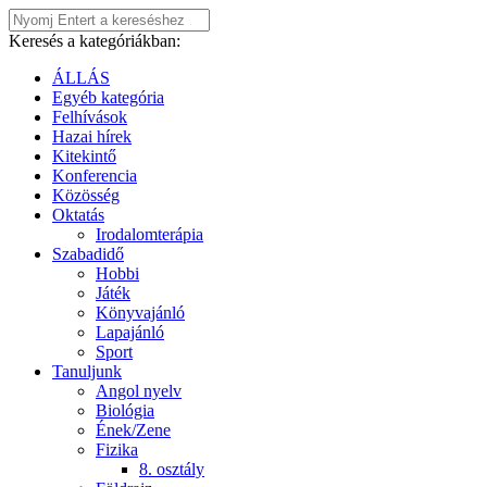
Keresés a kategóriákban:
ÁLLÁS
Egyéb kategória
Felhívások
Hazai hírek
Kitekintő
Konferencia
Közösség
Oktatás
Irodalomterápia
Szabadidő
Hobbi
Játék
Könyvajánló
Lapajánló
Sport
Tanuljunk
Angol nyelv
Biológia
Ének/Zene
Fizika
8. osztály