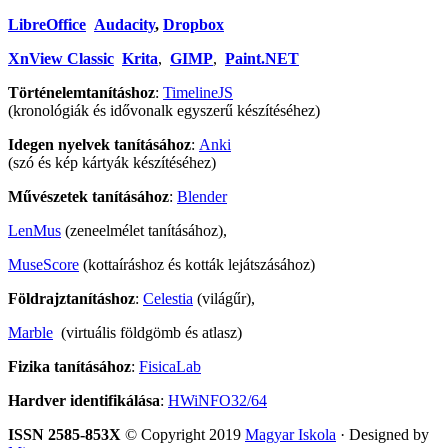
LibreOffice
Audacity
,
Dropbox
XnView Classic
Krita
,
GIMP
,
Paint.NET
Történelemtanításhoz
:
TimelineJS
(kronológiák és idővonalk egyszerű készítéséhez)
Idegen nyelvek tanításához
:
Anki
(szó és kép kártyák készítéséhez)
Művészetek tanításához
:
Blender
LenMus
(zeneelmélet tanításához),
MuseScore
(kottaíráshoz és kották lejátszásához)
Földrajztanításhoz
:
Celestia
(világűr),
Marble
(virtuális földgömb és atlasz)
Fizika tanításához
:
FisicaLab
Hardver identifikálása
:
HWiNFO32/64
ISSN 2585-853X
© Copyright 2019
Magyar Iskola
· Designed by