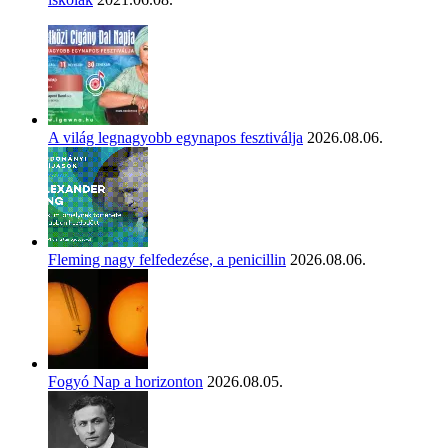
A világ legnagyobb egynapos fesztiválja
2026.08.06.
Fleming nagy felfedezése, a penicillin
2026.08.06.
Fogyó Nap a horizonton
2026.08.05.