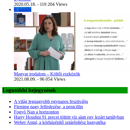
2020.05.18.
- 119 204 Views
6. osztály
Magyar irodalom – Költői eszközök
2021.08.09.
- 96 054 Views
Legutóbbi bejegyzések
A világ legnagyobb egynapos fesztiválja
Fleming nagy felfedezése, a penicillin
Fogyó Nap a horizonton
Harry Houdini 91 percet töltött víz alatt egy lezárt tartályban
Weber Antal, a kórházépítő sztárépítész hagyatéka