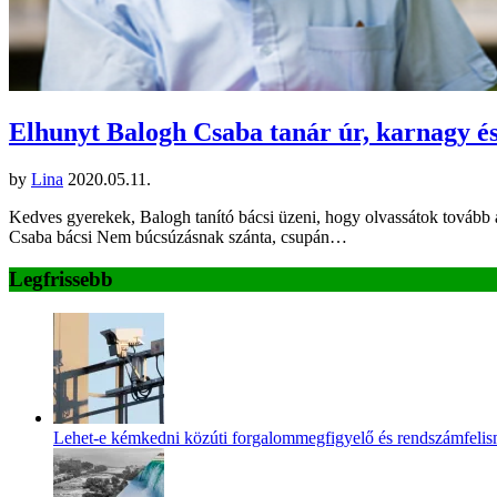
Elhunyt Balogh Csaba tanár úr, karnagy é
by
Lina
2020.05.11.
Kedves gyerekek, Balogh tanító bácsi üzeni, hogy olvassátok tovább 
Csaba bácsi Nem búcsúzásnak szánta, csupán…
Legfrissebb
Lehet-e kémkedni közúti forgalommegfigyelő és rendszámfeli