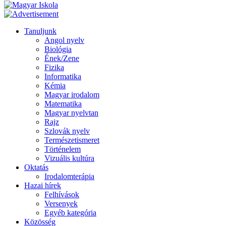
Tanuljunk
Angol nyelv
Biológia
Ének/Zene
Fizika
Informatika
Kémia
Magyar irodalom
Matematika
Magyar nyelvtan
Rajz
Szlovák nyelv
Természetismeret
Történelem
Vizuális kultúra
Oktatás
Irodalomterápia
Hazai hírek
Felhívások
Versenyek
Egyéb kategória
Közösség