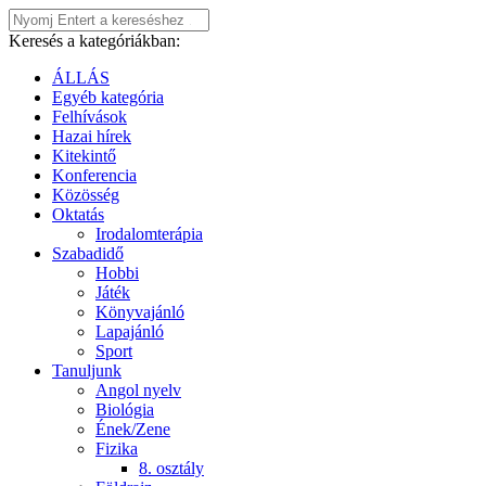
Keresés a kategóriákban:
ÁLLÁS
Egyéb kategória
Felhívások
Hazai hírek
Kitekintő
Konferencia
Közösség
Oktatás
Irodalomterápia
Szabadidő
Hobbi
Játék
Könyvajánló
Lapajánló
Sport
Tanuljunk
Angol nyelv
Biológia
Ének/Zene
Fizika
8. osztály