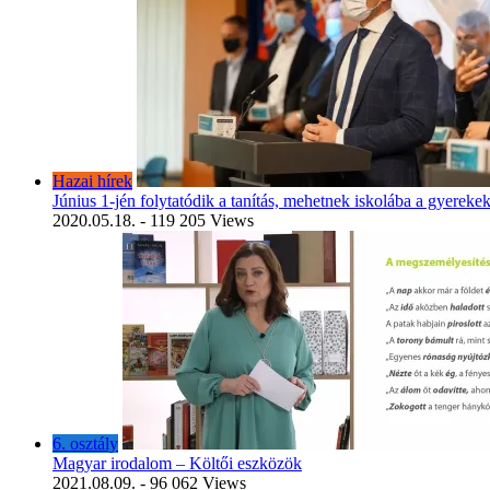
Hazai hírek
Június 1-jén folytatódik a tanítás, mehetnek iskolába a gyereke
2020.05.18.
- 119 205 Views
6. osztály
Magyar irodalom – Költői eszközök
2021.08.09.
- 96 062 Views