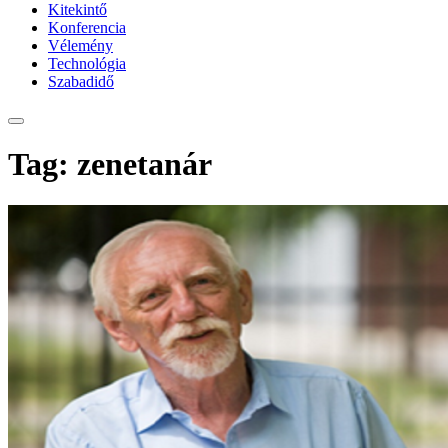
Kitekintő
Konferencia
Vélemény
Technológia
Szabadidő
Tag: zenetanár