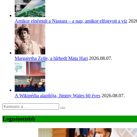
Amikor elnémult a Niagara – a nap, amikor elfogyott a víz
2026
Margaretha Zelle, a hírhedt Mata Hari
2026.08.07.
A Wikipédia alapítója, Jimmy Wales 60 éves
2026.08.07.
Legnézettebb