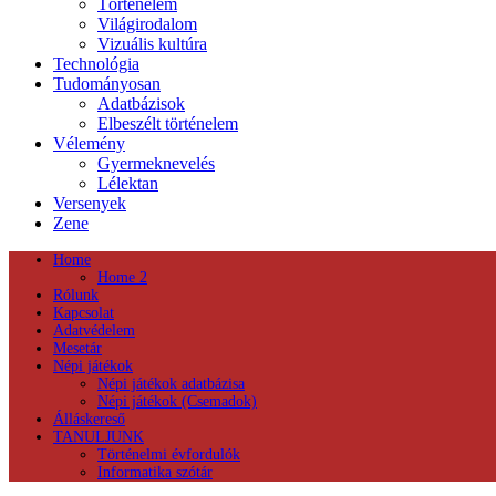
Történelem
Világirodalom
Vizuális kultúra
Technológia
Tudományosan
Adatbázisok
Elbeszélt történelem
Vélemény
Gyermeknevelés
Lélektan
Versenyek
Zene
Home
Home 2
Rólunk
Kapcsolat
Adatvédelem
Mesetár
Népi játékok
Népi játékok adatbázisa
Népi játékok (Csemadok)
Álláskereső
TANULJUNK
Történelmi évfordulók
Informatika szótár