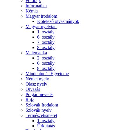
Földrajz
Informatika
Kémia
Magyar irodalom
Kötelező olvasmányok
Magyar nyelvtan
1. osztály
6. osztály
7. osztály
8. osztály
Matematika
2. osztály
6. osztály
8. osztály
Mindentudás Egyeteme
Német nyelv
Olasz nyelv
Olvasás
Polgári nevelés
Rajz
Szlovák Irodalom
Szlovák nyelv
Természetismeret
1. osztály
Űrkutatás