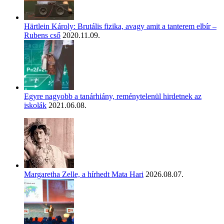
Härtlein Károly: Brutális fizika, avagy amit a tanterem elbír –
Rubens cső
2020.11.09.
Egyre nagyobb a tanárhiány, reménytelenül hirdetnek az
iskolák
2021.06.08.
Margaretha Zelle, a hírhedt Mata Hari
2026.08.07.