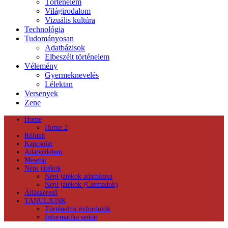
Történelem
Világirodalom
Vizuális kultúra
Technológia
Tudományosan
Adatbázisok
Elbeszélt történelem
Vélemény
Gyermeknevelés
Lélektan
Versenyek
Zene
Home
Home 2
Rólunk
Kapcsolat
Adatvédelem
Mesetár
Népi játékok
Népi játékok adatbázisa
Népi játékok (Csemadok)
Álláskereső
TANULJUNK
Történelmi évfordulók
Informatika szótár