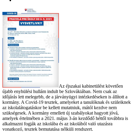
Az éjszakai kabinetülést követően
újabb enyhülési hullám indult be Szlovákiában. Nem csak az
időjárás lett melegebb, de a járványügyi intézkedéseken is állított a
kormány. A Covid-19 tesztek, amelyeket a tanulóknak és szüleiknek
az iskolalátogatáskor be kellett mutatniuk, mától kezdve nem
szükségesek. A kormány emellett új szabályokat hagyott jóvá,
amelyek értelmében a 2021. május 3-án kezdődő héttől továbbra is
alkalmazni fogják az iskolába és az iskolából való utazásra
vonatkozó, tesztek bemutatása nélküli rendszert.