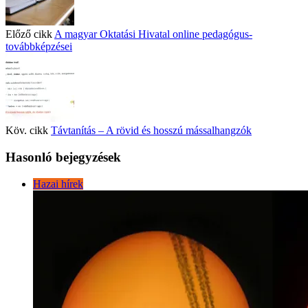
Előző cikk
A magyar Oktatási Hivatal online pedagógus-
továbbképzései
Köv. cikk
Távtanítás – A rövid és hosszú mássalhangzók
Hasonló bejegyzések
Hazai hírek