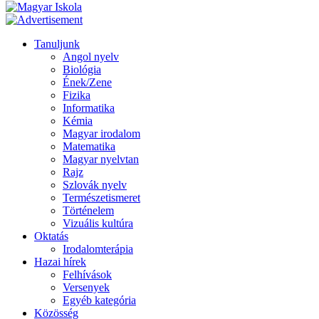
Tanuljunk
Angol nyelv
Biológia
Ének/Zene
Fizika
Informatika
Kémia
Magyar irodalom
Matematika
Magyar nyelvtan
Rajz
Szlovák nyelv
Természetismeret
Történelem
Vizuális kultúra
Oktatás
Irodalomterápia
Hazai hírek
Felhívások
Versenyek
Egyéb kategória
Közösség