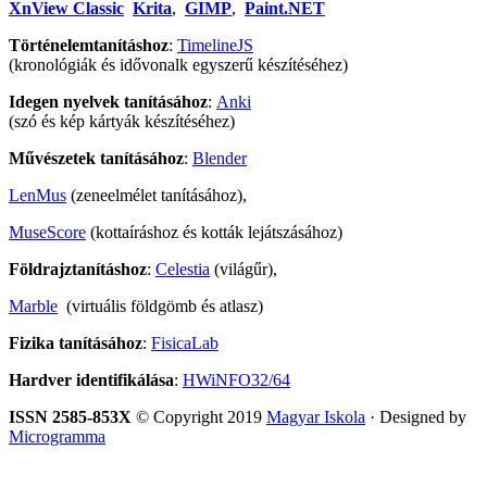
XnView Classic
Krita
,
GIMP
,
Paint.NET
Történelemtanításhoz
:
TimelineJS
(kronológiák és idővonalk egyszerű készítéséhez)
Idegen nyelvek tanításához
:
Anki
(szó és kép kártyák készítéséhez)
Művészetek tanításához
:
Blender
LenMus
(zeneelmélet tanításához),
MuseScore
(kottaíráshoz és kották lejátszásához)
Földrajztanításhoz
:
Celestia
(világűr),
Marble
(virtuális földgömb és atlasz)
Fizika tanításához
:
FisicaLab
Hardver identifikálása
:
HWiNFO32/64
ISSN 2585-853X
© Copyright 2019
Magyar Iskola
· Designed by
Microgramma