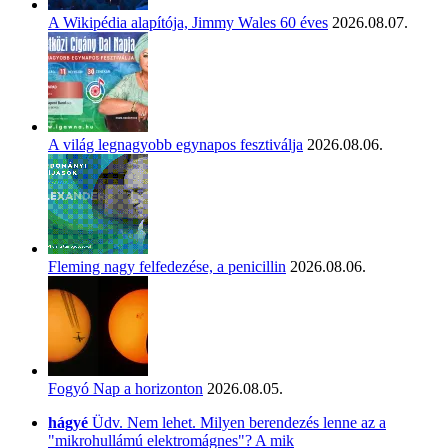
A Wikipédia alapítója, Jimmy Wales 60 éves
2026.08.07.
A világ legnagyobb egynapos fesztiválja
2026.08.06.
Fleming nagy felfedezése, a penicillin
2026.08.06.
Fogyó Nap a horizonton
2026.08.05.
hágyé
Üdv. Nem lehet. Milyen berendezés lenne az a
"mikrohullámú elektromágnes"? A mik