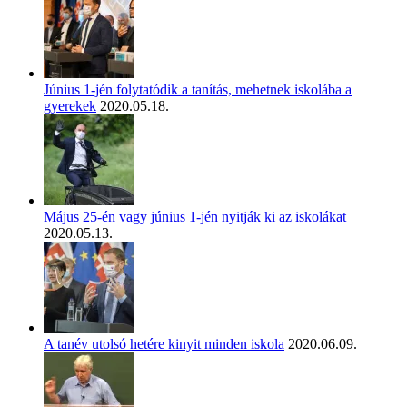
Június 1-jén folytatódik a tanítás, mehetnek iskolába a
gyerekek
2020.05.18.
Május 25-én vagy június 1-jén nyitják ki az iskolákat
2020.05.13.
A tanév utolsó hetére kinyit minden iskola
2020.06.09.