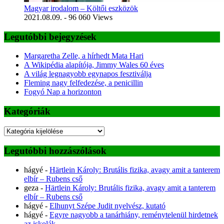
Magyar irodalom – Költői eszközök
2021.08.09.
- 96 060 Views
Legutóbbi bejegyzések
Margaretha Zelle, a hírhedt Mata Hari
A Wikipédia alapítója, Jimmy Wales 60 éves
A világ legnagyobb egynapos fesztiválja
Fleming nagy felfedezése, a penicillin
Fogyó Nap a horizonton
Kategóriák
Kategóriák
Legutóbbi hozzászólások
hágyé
-
Härtlein Károly: Brutális fizika, avagy amit a tanterem
elbír – Rubens cső
geza
-
Härtlein Károly: Brutális fizika, avagy amit a tanterem
elbír – Rubens cső
hágyé
-
Elhunyt Szépe Judit nyelvész, kutató
hágyé
-
Egyre nagyobb a tanárhiány, reménytelenül hirdetnek
az iskolák