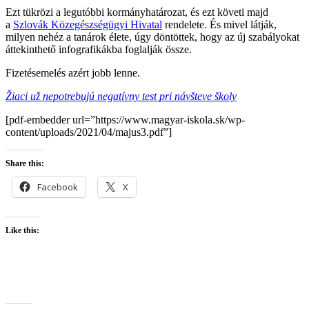
Ezt tükrözi a legutóbbi kormányhatározat, és ezt követi majd
a
Szlovák Közegészségügyi Hivatal
rendelete. És mivel látják,
milyen nehéz a tanárok élete, úgy döntöttek, hogy az új szabályokat
áttekinthető infografikákba foglalják össze.
Fizetésemelés azért jobb lenne.
Žiaci už nepotrebujú negatívny test pri návšteve školy
[pdf-embedder url=”https://www.magyar-iskola.sk/wp-
content/uploads/2021/04/majus3.pdf”]
Share this:
Facebook
X
Like this: