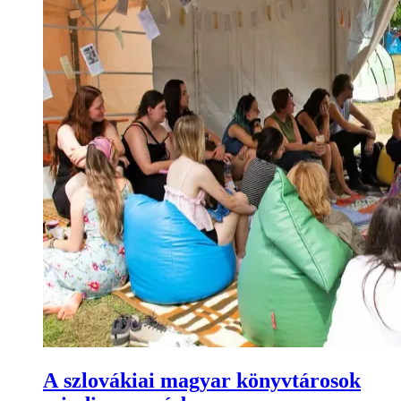
A szlovákiai magyar könyvtárosok