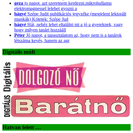
geza
jo napot. azt szeretnem kerdezni.mikrohullamu
elektromagnessel lelehet gyozni a
hágyé
Szépe Judit publikációs jegyzéke (megjelent lektorált
munkák) Kötetek: Szépe Jud
hágyé
Hát, nehéz lehet eltalálni mi a jó a gyereknek, vagy
hogy milyen tanári hozzááll
Péter
Jó napot, a tapasztalatom az, hogy nem is a tanárok
létszáma kevés, hanem az agr
Digitális múlt
Hatvan felett …