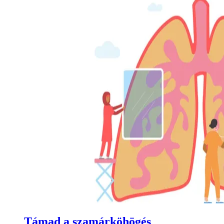
Támad a szamárköhögés