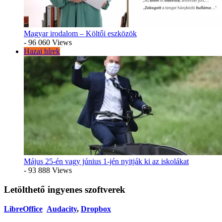
Magyar irodalom – Költői eszközök
- 96 060 Views
Hazai hírek
Május 25-én vagy június 1-jén nyitják ki az iskolákat
- 93 888 Views
Letölthető ingyenes szoftverek
LibreOffice
Audacity
,
Dropbox