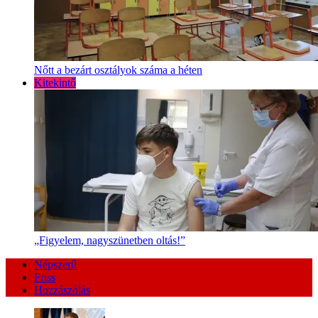
Nőtt a bezárt osztályok száma a héten
Kitekintő
„Figyelem, nagyszünetben oltás!”
Népszerű
Friss
Hozzászólás