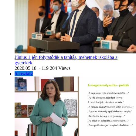
Június 1-jén folytatódik a tanítás, mehetnek iskolába a
gyerekek
2020.05.18.
- 119 204 Views
6. osztály