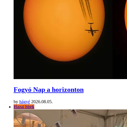
Fogyó Nap a horizonton
by
hágyé
2026.08.05.
Hazai hírek