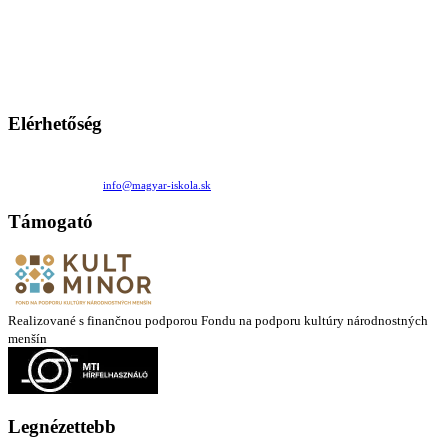
A Magyar Iskola a szlovákiai magyar iskolák, tanárok, szülők és
persze a diákok fóruma
Ezen az oldalon esetenként olyan írások jelennek meg, amelyek a hagyományos iskolafelfogástól eltérő
mintákat népszerűsítenek. Ennek következtében előfordulhat, hogy az idetévedő kiskorú felhasználók
látóköre gyorsabban szélesedik, mint azt a szülők esetleg szeretnék.
Elérhetőség
Családi Kör Egyesület/Združenie rod. kruhov
Medzilaborecká 17, 82101 Bratislava
+421 911 732 190 |
info@magyar-iskola.sk
Támogató
Realizované s finančnou podporou Fondu na podporu kultúry národnostných
menšín
Legnézettebb