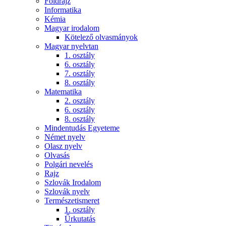
Földrajz
Informatika
Kémia
Magyar irodalom
Kötelező olvasmányok
Magyar nyelvtan
1. osztály
6. osztály
7. osztály
8. osztály
Matematika
2. osztály
6. osztály
8. osztály
Mindentudás Egyeteme
Német nyelv
Olasz nyelv
Olvasás
Polgári nevelés
Rajz
Szlovák Irodalom
Szlovák nyelv
Természetismeret
1. osztály
Űrkutatás