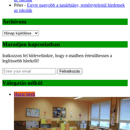
Péter
-
Egyre nagyobb a tanárhiány, reménytelenül hirdetnek
az iskolák
Archívum
Archívum
Maradjon kapcsolatban
Iratkozzon fel hírlevelünkre, hogy e-mailben értesülhessen a
legfrissebb hírekről!
Feliratkozás
Válogatás nélkül
Hazai hírek