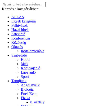
Keresés a kategóriákban:
ÁLLÁS
Egyéb kategória
Felhívások
Hazai hírek
Kitekintő
Konferencia
Közösség
Oktatás
Irodalomterápia
Szabadidő
Hobbi
Játék
Könyvajánló
Lapajánló
Sport
Tanuljunk
Angol nyelv
Biológia
Ének/Zene
Fizika
8. osztály