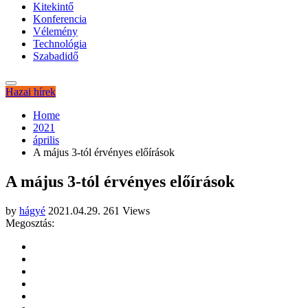
Kitekintő
Konferencia
Vélemény
Technológia
Szabadidő
Hazai hírek
Home
2021
április
A május 3-tól érvényes előírások
A május 3-tól érvényes előírások
by
hágyé
2021.04.29.
261 Views
Megosztás: