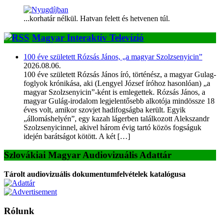
...korhatár nélkül. Hatvan felett és hetvenen túl.
Magyar Interaktív Televízió
100 éve született Rózsás János, „a magyar Szolzsenyicin”
2026.08.06.
100 éve született Rózsás János író, történész, a magyar Gulag-
foglyok krónikása, aki (Lengyel József íróhoz hasonlóan) „a
magyar Szolzsenyicin”-ként is emlegettek. Rózsás János, a
magyar Gulág-irodalom legjelentősebb alkotója mindössze 18
éves volt, amikor szovjet hadifogságba került. Egyik
„állomáshelyén”, egy kazah lágerben találkozott Alekszandr
Szolzsenyicinnel, akivel három évig tartó közös fogságuk
idején barátságot kötött. A két […]
Szlovákiai Magyar Audiovizuális Adattár
Tárolt audiovizuális dokumentumfelvételek katalógusa
Rólunk