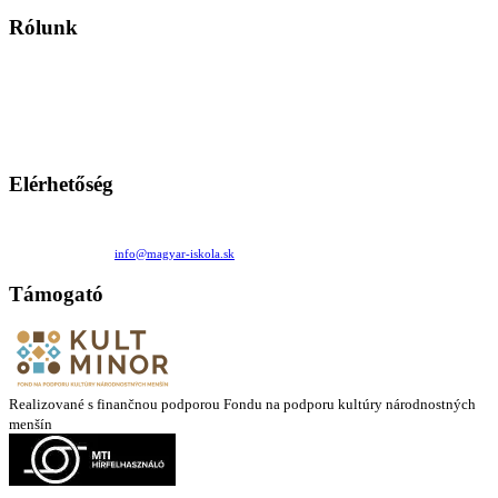
Rólunk
A Magyar Iskola a szlovákiai magyar iskolák, tanárok, szülők és
persze a diákok fóruma
Ezen az oldalon esetenként olyan írások jelennek meg, amelyek a hagyományos iskolafelfogástól eltérő
mintákat népszerűsítenek. Ennek következtében előfordulhat, hogy az idetévedő kiskorú felhasználók
látóköre gyorsabban szélesedik, mint azt a szülők esetleg szeretnék.
Elérhetőség
Családi Kör Egyesület/Združenie rod. kruhov
Medzilaborecká 17, 82101 Bratislava
+421 911 732 190 |
info@magyar-iskola.sk
Támogató
Realizované s finančnou podporou Fondu na podporu kultúry národnostných
menšín