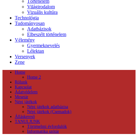
Történelem
Világirodalom
Vizuális kultúra
Technológia
Tudományosan
Adatbázisok
Elbeszélt történelem
Vélemény
Gyermeknevelés
Lélektan
Versenyek
Zene
Home
Home 2
Rólunk
Kapcsolat
Adatvédelem
Mesetár
Népi játékok
Népi játékok adatbázisa
Népi játékok (Csemadok)
Álláskereső
TANULJUNK
Történelmi évfordulók
Informatika szótár