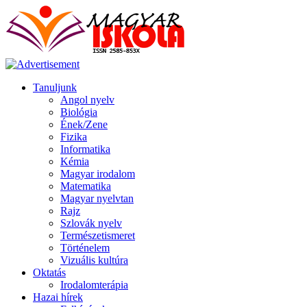
Tanuljunk
Angol nyelv
Biológia
Ének/Zene
Fizika
Informatika
Kémia
Magyar irodalom
Matematika
Magyar nyelvtan
Rajz
Szlovák nyelv
Természetismeret
Történelem
Vizuális kultúra
Oktatás
Irodalomterápia
Hazai hírek