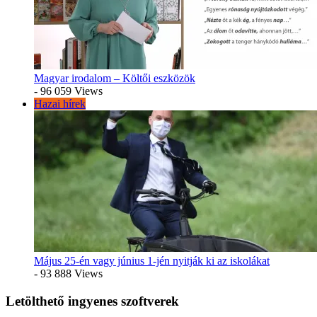
Magyar irodalom – Költői eszközök
- 96 059 Views
Hazai hírek
Május 25-én vagy június 1-jén nyitják ki az iskolákat
- 93 888 Views
Letölthető ingyenes szoftverek