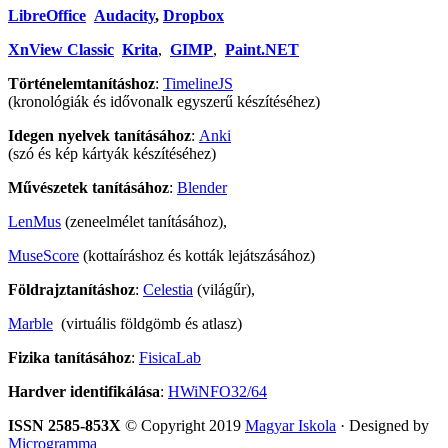
LibreOffice
Audacity
,
Dropbox
XnView Classic
Krita
,
GIMP
,
Paint.NET
Történelemtanításhoz
:
TimelineJS
(kronológiák és idővonalk egyszerű készítéséhez)
Idegen nyelvek tanításához
:
Anki
(szó és kép kártyák készítéséhez)
Művészetek tanításához
:
Blender
LenMus
(zeneelmélet tanításához),
MuseScore
(kottaíráshoz és kották lejátszásához)
Földrajztanításhoz
:
Celestia
(világűr),
Marble
(virtuális földgömb és atlasz)
Fizika tanításához
:
FisicaLab
Hardver identifikálása
:
HWiNFO32/64
ISSN 2585-853X
© Copyright 2019
Magyar Iskola
· Designed by
Microgramma