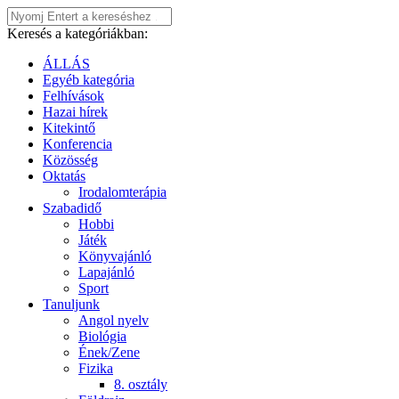
Keresés a kategóriákban:
ÁLLÁS
Egyéb kategória
Felhívások
Hazai hírek
Kitekintő
Konferencia
Közösség
Oktatás
Irodalomterápia
Szabadidő
Hobbi
Játék
Könyvajánló
Lapajánló
Sport
Tanuljunk
Angol nyelv
Biológia
Ének/Zene
Fizika
8. osztály