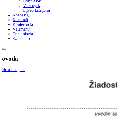
Felhívások
Versenyek
Egyéb kategória
Közösség
Kitekintő
Konferencia
Vélemény
Technológia
Szabadidő
ovoda
Next Image »