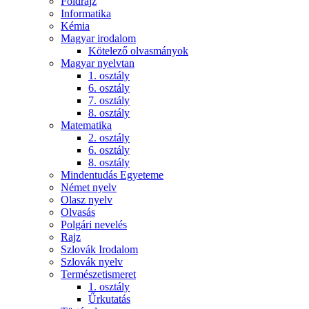
Földrajz
Informatika
Kémia
Magyar irodalom
Kötelező olvasmányok
Magyar nyelvtan
1. osztály
6. osztály
7. osztály
8. osztály
Matematika
2. osztály
6. osztály
8. osztály
Mindentudás Egyeteme
Német nyelv
Olasz nyelv
Olvasás
Polgári nevelés
Rajz
Szlovák Irodalom
Szlovák nyelv
Természetismeret
1. osztály
Űrkutatás