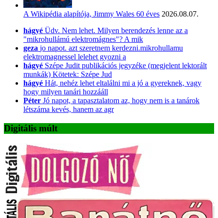
A Wikipédia alapítója, Jimmy Wales 60 éves
2026.08.07.
hágyé
Üdv. Nem lehet. Milyen berendezés lenne az a
"mikrohullámú elektromágnes"? A mik
geza
jo napot. azt szeretnem kerdezni.mikrohullamu
elektromagnessel lelehet gyozni a
hágyé
Szépe Judit publikációs jegyzéke (megjelent lektorált
munkák) Kötetek: Szépe Jud
hágyé
Hát, nehéz lehet eltalálni mi a jó a gyereknek, vagy
hogy milyen tanári hozzááll
Péter
Jó napot, a tapasztalatom az, hogy nem is a tanárok
létszáma kevés, hanem az agr
Digitális múlt