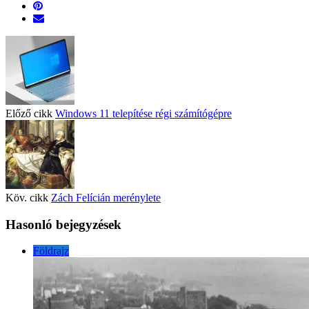
Előző cikk
Windows 11 telepítése régi számítógépre
Köv. cikk
Zách Felícián merénylete
Hasonló bejegyzések
Földrajz