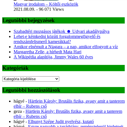
Magyar irodalom – Költői eszközök
2021.08.09.
- 96 071 Views
Legutóbbi bejegyzések
Szabadtéri mozgásos játékok ☻ Udvari akadálypálya
Lehet-e kémkedni közúti forgalommegfigyelő és
rendszámfelismerő kamerákkal?
Amikor elnémult a Niagara – a nap, amikor elfogyott a víz
Margaretha Zelle, a hírhedt Mata Hari
A Wikipédia alapítója, Jimmy Wales 60 éves
Kategóriák
Kategóriák
Legutóbbi hozzászólások
hágyé
-
Härtlein Károly: Brutális fizika, avagy amit a tanterem
elbír – Rubens cső
geza
-
Härtlein Károly: Brutális fizika, avagy amit a tanterem
elbír – Rubens cső
hágyé
-
Elhunyt Szépe Judit nyelvész, kutató
hágyé
-
Egyre nagyobb a tanárhiány, reménytelenül hirdetnek