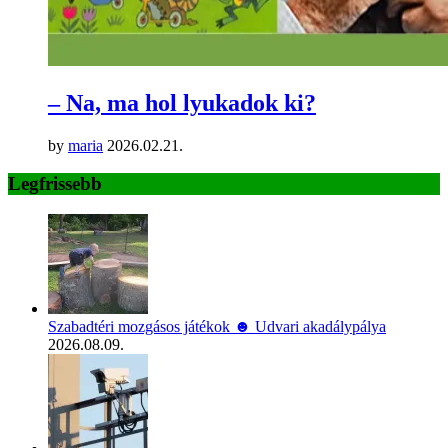
– Na, ma hol lyukadok ki?
by
maria
2026.02.21.
Legfrissebb
Szabadtéri mozgásos játékok ☻ Udvari akadálypálya
2026.08.09.