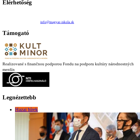
Elérhetőség
Családi Kör Egyesület/Združenie rod. kruhov
Medzilaborecká 17, 82101 Bratislava
+421 911 732 190 |
info@magyar-iskola.sk
Támogató
Realizované s finančnou podporou Fondu na podporu kultúry národnostných
menšín
Legnézettebb
Hazai hírek