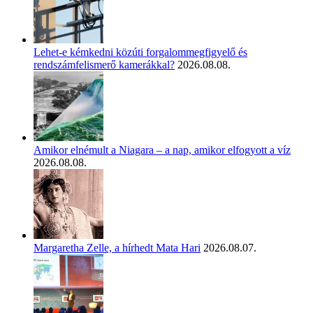
Lehet-e kémkedni közúti forgalommegfigyelő és
rendszámfelismerő kamerákkal?
2026.08.08.
Amikor elnémult a Niagara – a nap, amikor elfogyott a víz
2026.08.08.
Margaretha Zelle, a hírhedt Mata Hari
2026.08.07.