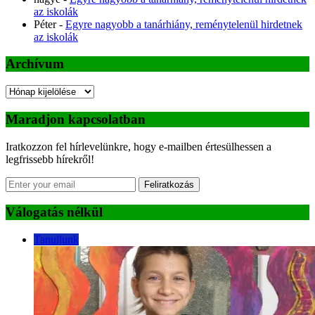
az iskolák
Péter
-
Egyre nagyobb a tanárhiány, reménytelenül hirdetnek
az iskolák
Archívum
Archívum
Maradjon kapcsolatban
Iratkozzon fel hírlevelünkre, hogy e-mailben értesülhessen a
legfrissebb hírekről!
Feliratkozás
Válogatás nélkül
Tanuljunk