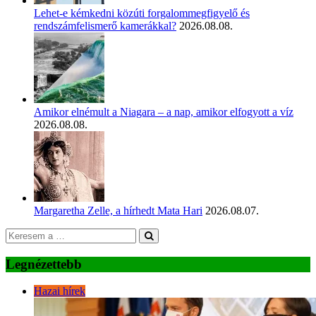
Lehet-e kémkedni közúti forgalommegfigyelő és
rendszámfelismerő kamerákkal?
2026.08.08.
Amikor elnémult a Niagara – a nap, amikor elfogyott a víz
2026.08.08.
Margaretha Zelle, a hírhedt Mata Hari
2026.08.07.
Legnézettebb
Hazai hírek