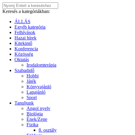
Keresés a kategóriákban:
ÁLLÁS
Egyéb kategória
Felhívások
Hazai hírek
Kitekintő
Konferencia
Közösség
Oktatás
Irodalomterápia
Szabadidő
Hobbi
Játék
Könyvajánló
Lapajánló
Sport
Tanuljunk
Angol nyelv
Biológia
Ének/Zene
Fizika
8. osztály