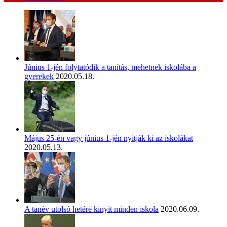
Június 1-jén folytatódik a tanítás, mehetnek iskolába a
gyerekek
2020.05.18.
Május 25-én vagy június 1-jén nyitják ki az iskolákat
2020.05.13.
A tanév utolsó hetére kinyit minden iskola
2020.06.09.