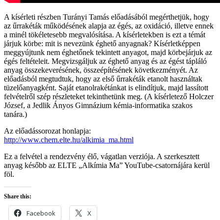
A kísérleti részben Turányi Tamás előadásából megérthetjük, hogy
az űrrakéták működésének alapja az égés, az oxidáció, illetve ennek
a minél tökéletesebb megvalósítása. A kísérletekben is ezt a témát
járjuk körbe: mit is nevezünk éghető anyagnak? Kísérletképpen
meggyújtunk nem éghetőnek tekintett anyagot, majd körbejárjuk az
égés feltételeit. Megvizsgáljuk az éghető anyag és az égést tápláló
anyag összekeverésének, összeépítésének következményét. Az
előadásból megtudtuk, hogy az első űrrakéták etanolt használtak
tüzelőanyagként. Saját etanolrakétánkat is elindítjuk, majd lassított
felvételről szép részleteket tekinthetünk meg. (A kísérletező Holczer
József, a Jedlik Ányos Gimnázium kémia-informatika szakos
tanára.)
Az előadássorozat honlapja:
http://www.chem.elte.hu/alkimia_ma.html
Ez a felvétel a rendezvény élő, vágatlan verziója. A szerkesztett
anyag később az ELTE „Alkímia Ma” YouTube-csatornájára kerül
föl.
Share this:
Facebook
X