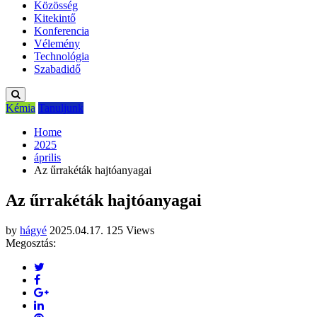
Közösség
Kitekintő
Konferencia
Vélemény
Technológia
Szabadidő
Kémia
Tanuljunk
Home
2025
április
Az űrrakéták hajtóanyagai
Az űrrakéták hajtóanyagai
by
hágyé
2025.04.17.
125 Views
Megosztás: