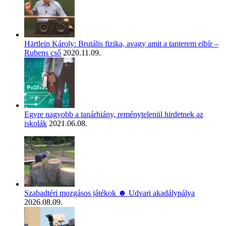
Härtlein Károly: Brutális fizika, avagy amit a tanterem elbír –
Rubens cső
2020.11.09.
Egyre nagyobb a tanárhiány, reménytelenül hirdetnek az
iskolák
2021.06.08.
Szabadtéri mozgásos játékok ☻ Udvari akadálypálya
2026.08.09.