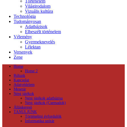
Történelem
Világirodalom
Vizuális kultúra
Technológia
Tudományosan
Adatbázisok
Elbeszélt történelem
Vélemény
Gyermeknevelés
Lélektan
Versenyek
Zene
Home
Home 2
Rólunk
Kapcsolat
Adatvédelem
Mesetár
Népi játékok
Népi játékok adatbázisa
Népi játékok (Csemadok)
Álláskereső
TANULJUNK
Történelmi évfordulók
Informatika szótár