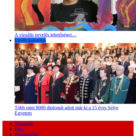
A vizuális nevelés lehetőségei…
Egyéb kategória
Több mint 8000 diplomát adott már ki a 15 éves Selye
Egyetem
Népszerű
Friss
Hozzászólás