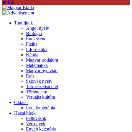
Tanuljunk
Angol nyelv
Biológia
Ének/Zene
Fizika
Informatika
Kémia
Magyar irodalom
Matematika
Magyar nyelvtan
Rajz
Szlovák nyelv
Természetismeret
Történelem
Vizuális kultúra
Oktatás
Irodalomterápia
Hazai hírek
Felhívások
Versenyek
Egyéb kategória