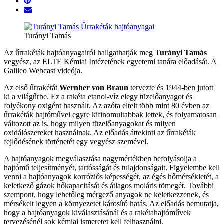
Turányi Tamás
Az űrrakéták hajtóanyagairól hallgathatják meg
Turányi Tamás
vegyész, az ELTE Kémiai Intézetének egyetemi tanára előadását. A
Galileo Webcast videója.
Az első űrrakétát
Wernher von Braun
tervezte és 1944-ben jutott
ki a világűrbe. Ez a rakéta etanol-víz elegy tüzelőanyagot és
folyékony oxigént használt. Az azóta eltelt több mint 80 évben az
űrrakéták hajtóművei egyre kifinomultabbak lettek, és folyamatosan
változott az is, hogy milyen tüzelőanyagokat és milyen
oxidálószereket használnak. Az előadás áttekinti az űrrakéták
fejlődésének történetét egy vegyész szemével.
A hajtóanyagok megválasztása nagymértékben befolyásolja a
hajtómű teljesítményét, tartósságát és tulajdonságait. Figyelembe kell
venni a hajtóanyagok korróziós képességét, az égés hőmérsékletét, a
keletkező gázok hőkapacitását és átlagos moláris tömegét. További
szempont, hogy lehetőleg mérgező anyagok ne keletkezzenek, és
mérsékelt legyen a környezetet károsító hatás. Az előadás bemutatja,
hogy a hajtóanyagok kiválasztásánál és a rakétahajtóművek
tervezésénél sok kémiai ismeretet kell felhasználni.