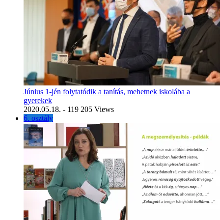
Június 1-jén folytatódik a tanítás, mehetnek iskolába a
gyerekek
2020.05.18.
- 119 205 Views
6. osztály