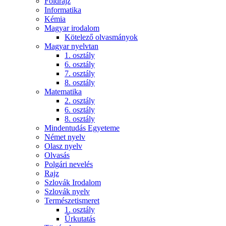
Földrajz
Informatika
Kémia
Magyar irodalom
Kötelező olvasmányok
Magyar nyelvtan
1. osztály
6. osztály
7. osztály
8. osztály
Matematika
2. osztály
6. osztály
8. osztály
Mindentudás Egyeteme
Német nyelv
Olasz nyelv
Olvasás
Polgári nevelés
Rajz
Szlovák Irodalom
Szlovák nyelv
Természetismeret
1. osztály
Űrkutatás