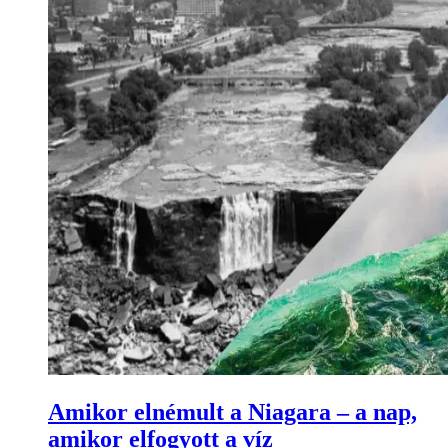
Amikor elnémult a Niagara – a nap,
amikor elfogyott a víz