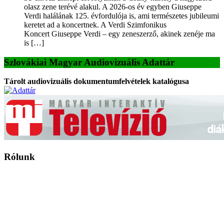
olasz zene terévé alakul. A 2026-os év egyben Giuseppe
Verdi halálának 125. évfordulója is, ami természetes jubileumi
keretet ad a koncertnek. A Verdi Szimfonikus
Koncert Giuseppe Verdi – egy zeneszerző, akinek zenéje ma
is […]
Szlovákiai Magyar Audiovizuális Adattár
Tárolt audiovizuális dokumentumfelvételek katalógusa
Rólunk
A Magyar Iskola a szlovákiai magyar iskolák, tanárok, szülők és
persze a diákok fóruma
Ezen az oldalon esetenként olyan írások jelennek meg, amelyek a hagyományos iskolafelfogástól eltérő
mintákat népszerűsítenek. Ennek következtében előfordulhat, hogy az idetévedő kiskorú felhasználók
látóköre gyorsabban szélesedik, mint azt a szülők esetleg szeretnék.