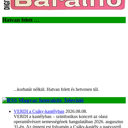
Hatvan felett …
...korhatár nélkül. Hatvan felett és hetvenen túl.
Magyar Interaktív Televízió
VERDI a Csáky-kastélyban
2026.08.08.
VERDI a kastélyban – szimfonikus koncert az olasz
operaművészet nemességének hangulatában 2026. augusztus
31-én. Az ünnepi est folyamán a Csáky-kastély a nagyszerű