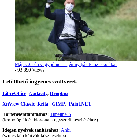
Május 25-én vagy június 1-jén nyitják ki az iskolákat
- 93 890 Views
Letölthető ingyenes szoftverek
LibreOffice
Audacity
,
Dropbox
XnView Classic
Krita
,
GIMP
,
Paint.NET
Történelemtanításhoz
:
TimelineJS
(kronológiák és idővonalk egyszerű készítéséhez)
Idegen nyelvek tanításához
:
Anki
(szó és kép kártyák készítéséhez)