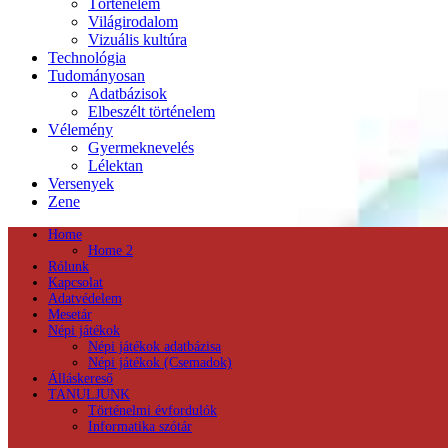
Történelem
Világirodalom
Vizuális kultúra
Technológia
Tudományosan
Adatbázisok
Elbeszélt történelem
Vélemény
Gyermeknevelés
Lélektan
Versenyek
Zene
Home
Home 2
Rólunk
Kapcsolat
Adatvédelem
Mesetár
Népi játékok
Népi játékok adatbázisa
Népi játékok (Csemadok)
Álláskereső
TANULJUNK
Történelmi évfordulók
Informatika szótár