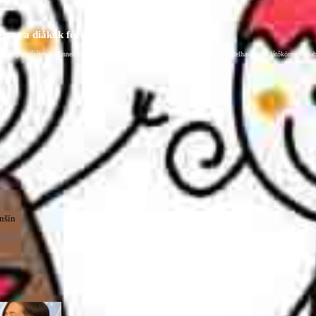
persze a diákok fóruma
at népszerűsítenek. Ennek következtében előfordulhat, hogy az idetévedő kiskorú felhasználók látóköre gyorsabb
nšín