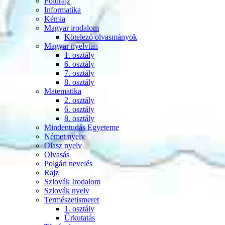
Földrajz
Informatika
Kémia
Magyar irodalom
Kötelező olvasmányok
Magyar nyelvtan
1. osztály
6. osztály
7. osztály
8. osztály
Matematika
2. osztály
6. osztály
8. osztály
Mindentudás Egyeteme
Német nyelv
Olasz nyelv
Olvasás
Polgári nevelés
Rajz
Szlovák Irodalom
Szlovák nyelv
Természetismeret
1. osztály
Űrkutatás