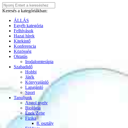
Keresés a kategóriákban:
ÁLLÁS
Egyéb kategória
Felhívások
Hazai hírek
Kitekintő
Konferencia
Közösség
Oktatás
Irodalomterápia
Szabadidő
Hobbi
Játék
Könyvajánló
Lapajánló
Sport
Tanuljunk
Angol nyelv
Biológia
Ének/Zene
Fizika
8. osztály