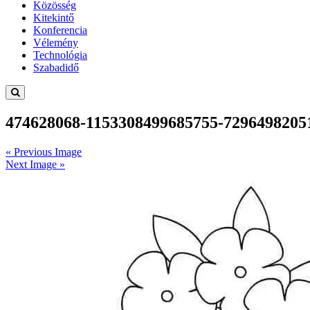
Közösség
Kitekintő
Konferencia
Vélemény
Technológia
Szabadidő
474628068-1153308499685755-7296498205
« Previous Image
Next Image »