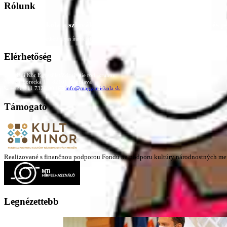
Rólunk
A Magyar Iskola a szlovákiai magyar iskolák, tanárok, szülők és 
Ezen az oldalon esetenként olyan írások jelennek meg, amelyek a hagyományos iskolafelfogástól eltérő minták
Elérhetőség
Családi Kör Egyesület/Združenie rod. kruhov
Medzilaborecká 17, 82101 Bratislava
+421 911 732 190 |
info@magyar-iskola.sk
Támogató
Realizované s finančnou podporou Fondu na podporu kultúry národnostných me
Legnézettebb