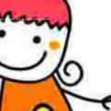
an szélesedik, mint azt a szülők esetleg szeretnék.