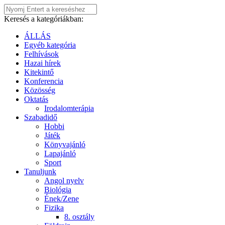
Keresés a kategóriákban:
ÁLLÁS
Egyéb kategória
Felhívások
Hazai hírek
Kitekintő
Konferencia
Közösség
Oktatás
Irodalomterápia
Szabadidő
Hobbi
Játék
Könyvajánló
Lapajánló
Sport
Tanuljunk
Angol nyelv
Biológia
Ének/Zene
Fizika
8. osztály