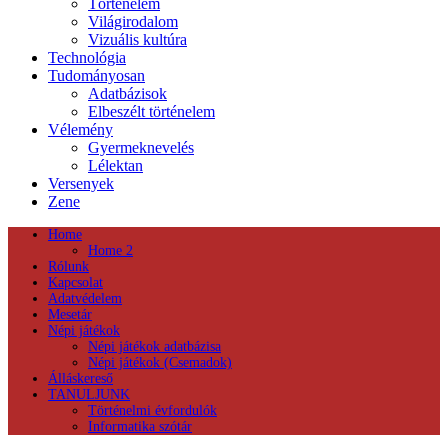
Történelem
Világirodalom
Vizuális kultúra
Technológia
Tudományosan
Adatbázisok
Elbeszélt történelem
Vélemény
Gyermeknevelés
Lélektan
Versenyek
Zene
Home
Home 2
Rólunk
Kapcsolat
Adatvédelem
Mesetár
Népi játékok
Népi játékok adatbázisa
Népi játékok (Csemadok)
Álláskereső
TANULJUNK
Történelmi évfordulók
Informatika szótár