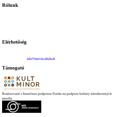
Rólunk
A Magyar Iskola a szlovákiai magyar iskolák, tanárok, szülők és
persze a diákok fóruma
Ezen az oldalon esetenként olyan írások jelennek meg, amelyek a hagyományos iskolafelfogástól eltérő
mintákat népszerűsítenek. Ennek következtében előfordulhat, hogy az idetévedő kiskorú felhasználók
látóköre gyorsabban szélesedik, mint azt a szülők esetleg szeretnék.
Elérhetőség
Családi Kör Egyesület/Združenie rod. kruhov
Medzilaborecká 17, 82101 Bratislava
+421 911 732 190 |
info@magyar-iskola.sk
Támogató
Realizované s finančnou podporou Fondu na podporu kultúry národnostných
menšín