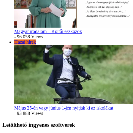
Magyar irodalom – Költői eszközök
- 96 058 Views
Hazai hírek
Május 25-én vagy június 1-jén nyitják ki az iskolákat
- 93 888 Views
Letölthető ingyenes szoftverek