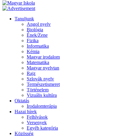
Tanuljunk
Angol nyelv
Biológia
Ének/Zene
Fizika
Informatika
Kémia
Magyar irodalom
Matematika
Magyar nyelvtan
Rajz
Szlovák nyelv
Természetismeret
Történelem
Vizuális kultúra
Oktatás
Irodalomterápia
Hazai hírek
Felhívások
Versenyek
Egyéb kategória
Közösség