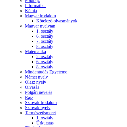
Földrajz
Informatika
Kémia
Magyar irodalom
Kötelező olvasmányok
Magyar nyelvtan
1. osztály
6. osztály
7. osztály
8. osztály
Matematika
2. osztály
6. osztály
8. osztály
Mindentudás Egyeteme
Német nyelv
Olasz nyelv
Olvasás
Polgári nevelés
Rajz
Szlovák Irodalom
Szlovák nyelv
Természetismeret
1. osztály
Űrkutatás