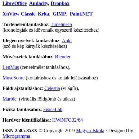
LibreOffice
Audacity
,
Dropbox
XnView Classic
Krita
,
GIMP
,
Paint.NET
Történelemtanításhoz
:
TimelineJS
(kronológiák és idővonalk egyszerű készítéséhez)
Idegen nyelvek tanításához
:
Anki
(szó és kép kártyák készítéséhez)
Művészetek tanításához
:
Blender
LenMus
(zeneelmélet tanításához),
MuseScore
(kottaíráshoz és kották lejátszásához)
Földrajztanításhoz
:
Celestia
(világűr),
Marble
(virtuális földgömb és atlasz)
Fizika tanításához
:
FisicaLab
Hardver identifikálása
:
HWiNFO32/64
ISSN 2585-853X
© Copyright 2019
Magyar Iskola
· Designed by
Microgramma