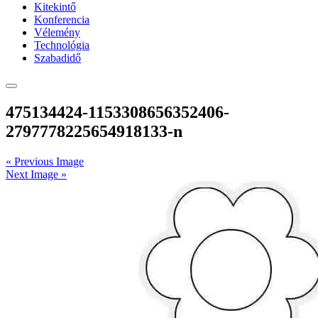
Kitekintő
Konferencia
Vélemény
Technológia
Szabadidő
475134424-1153308656352406-
2797778225654918133-n
« Previous Image
Next Image »