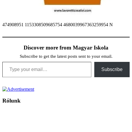
474908951 1153308509685754 4680039967363259954 N
Discover more from Magyar Iskola
Subscribe to get the latest posts sent to your email.
Type your email…
Subscribe
Rólunk
A Magyar Iskola a szlovákiai magyar iskolák, tanárok, szülők és
persze a diákok fóruma
Ezen az oldalon esetenként olyan írások jelennek meg, amelyek a hagyományos iskolafelfogástól eltérő
mintákat népszerűsítenek. Ennek következtében előfordulhat, hogy az idetévedő kiskorú felhasználók
látóköre gyorsabban szélesedik, mint azt a szülők esetleg szeretnék.