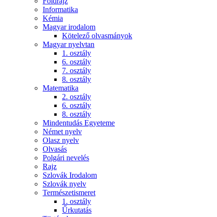
Földrajz
Informatika
Kémia
Magyar irodalom
Kötelező olvasmányok
Magyar nyelvtan
1. osztály
6. osztály
7. osztály
8. osztály
Matematika
2. osztály
6. osztály
8. osztály
Mindentudás Egyeteme
Német nyelv
Olasz nyelv
Olvasás
Polgári nevelés
Rajz
Szlovák Irodalom
Szlovák nyelv
Természetismeret
1. osztály
Űrkutatás