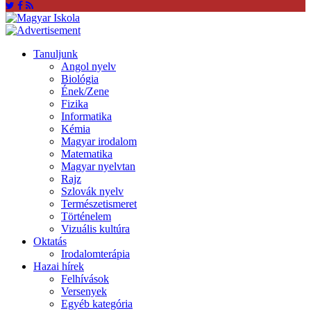
Tanuljunk
Angol nyelv
Biológia
Ének/Zene
Fizika
Informatika
Kémia
Magyar irodalom
Matematika
Magyar nyelvtan
Rajz
Szlovák nyelv
Természetismeret
Történelem
Vizuális kultúra
Oktatás
Irodalomterápia
Hazai hírek
Felhívások
Versenyek
Egyéb kategória