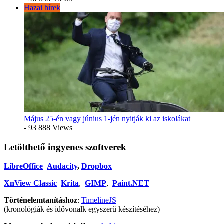
Hazai hírek
Május 25-én vagy június 1-jén nyitják ki az iskolákat
- 93 888 Views
Letölthető ingyenes szoftverek
LibreOffice
Audacity
,
Dropbox
XnView Classic
Krita
,
GIMP
,
Paint.NET
Történelemtanításhoz
:
TimelineJS
(kronológiák és idővonalk egyszerű készítéséhez)