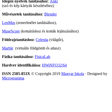
Idegen nyelvek tanításához
:
Anki
(szó és kép kártyák készítéséhez)
Művészetek tanításához
:
Blender
LenMus
(zeneelmélet tanításához),
MuseScore
(kottaíráshoz és kották lejátszásához)
Földrajztanításhoz
:
Celestia
(világűr),
Marble
(virtuális földgömb és atlasz)
Fizika tanításához
:
FisicaLab
Hardver identifikálása
:
HWiNFO32/64
ISSN 2585-853X
© Copyright 2019
Magyar Iskola
· Designed by
Microgramma