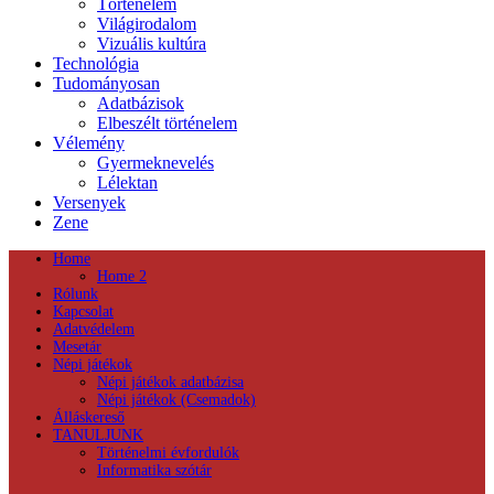
Történelem
Világirodalom
Vizuális kultúra
Technológia
Tudományosan
Adatbázisok
Elbeszélt történelem
Vélemény
Gyermeknevelés
Lélektan
Versenyek
Zene
Home
Home 2
Rólunk
Kapcsolat
Adatvédelem
Mesetár
Népi játékok
Népi játékok adatbázisa
Népi játékok (Csemadok)
Álláskereső
TANULJUNK
Történelmi évfordulók
Informatika szótár