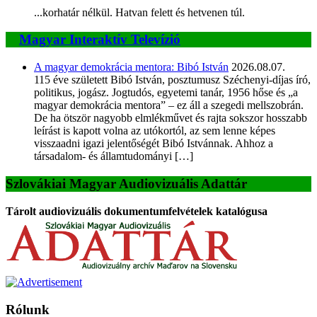
...korhatár nélkül. Hatvan felett és hetvenen túl.
Magyar Interaktív Televízió
A magyar demokrácia mentora: Bibó István
2026.08.07.
115 éve született Bibó István, posztumusz Széchenyi-díjas író,
politikus, jogász. Jogtudós, egyetemi tanár, 1956 hőse és „a
magyar demokrácia mentora” – ez áll a szegedi mellszobrán.
De ha ötször nagyobb elmlékművet és rajta sokszor hosszabb
leírást is kapott volna az utókortól, az sem lenne képes
visszaadni igazi jelentőségét Bibó Istvánnak. Ahhoz a
társadalom- és államtudományi […]
Szlovákiai Magyar Audiovizuális Adattár
Tárolt audiovizuális dokumentumfelvételek katalógusa
Rólunk