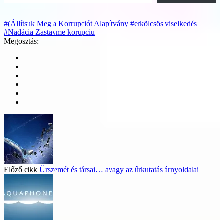
#(Állítsuk Meg a Korrupciót Alapítvány
#erkölcsös viselkedés
#Nadácia Zastavme korupciu
Megosztás:
Előző cikk
Űrszemét és társai… avagy az űrkutatás árnyoldalai