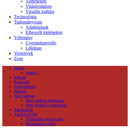
Történelem
Világirodalom
Vizuális kultúra
Technológia
Tudományosan
Adatbázisok
Elbeszélt történelem
Vélemény
Gyermeknevelés
Lélektan
Versenyek
Zene
Home
Home 2
Rólunk
Kapcsolat
Adatvédelem
Mesetár
Népi játékok
Népi játékok adatbázisa
Népi játékok (Csemadok)
Álláskereső
TANULJUNK
Történelmi évfordulók
Informatika szótár