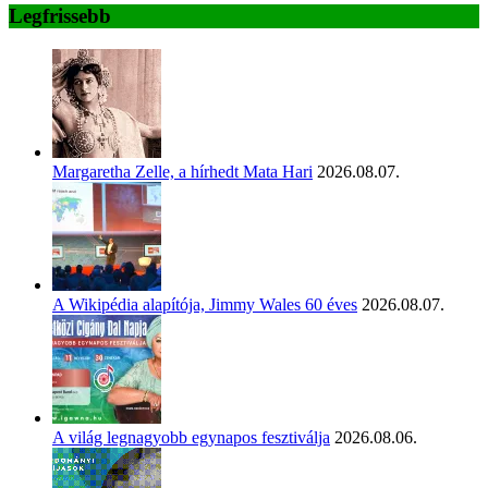
Legfrissebb
Margaretha Zelle, a hírhedt Mata Hari
2026.08.07.
A Wikipédia alapítója, Jimmy Wales 60 éves
2026.08.07.
A világ legnagyobb egynapos fesztiválja
2026.08.06.