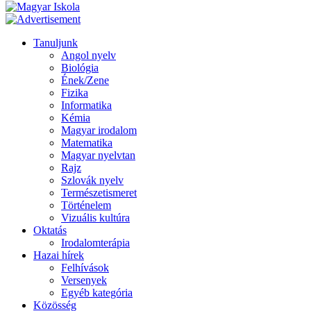
Tanuljunk
Angol nyelv
Biológia
Ének/Zene
Fizika
Informatika
Kémia
Magyar irodalom
Matematika
Magyar nyelvtan
Rajz
Szlovák nyelv
Természetismeret
Történelem
Vizuális kultúra
Oktatás
Irodalomterápia
Hazai hírek
Felhívások
Versenyek
Egyéb kategória
Közösség