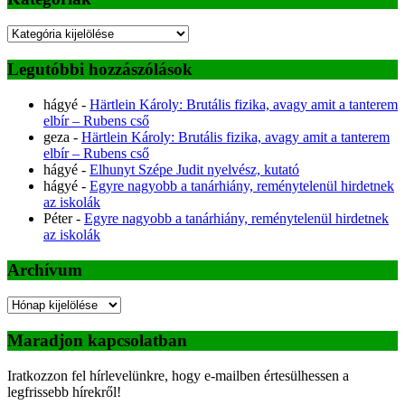
Kategóriák
Legutóbbi hozzászólások
hágyé
-
Härtlein Károly: Brutális fizika, avagy amit a tanterem
elbír – Rubens cső
geza
-
Härtlein Károly: Brutális fizika, avagy amit a tanterem
elbír – Rubens cső
hágyé
-
Elhunyt Szépe Judit nyelvész, kutató
hágyé
-
Egyre nagyobb a tanárhiány, reménytelenül hirdetnek
az iskolák
Péter
-
Egyre nagyobb a tanárhiány, reménytelenül hirdetnek
az iskolák
Archívum
Archívum
Maradjon kapcsolatban
Iratkozzon fel hírlevelünkre, hogy e-mailben értesülhessen a
legfrissebb hírekről!