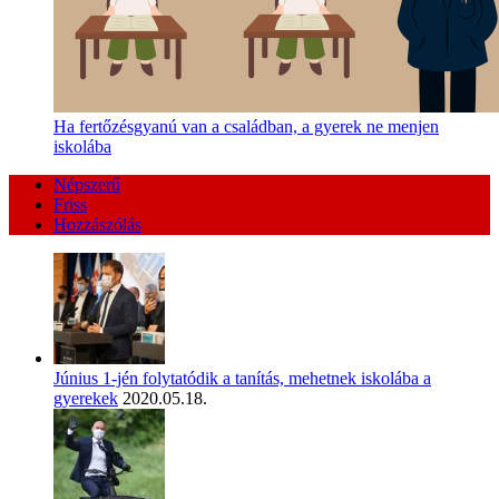
Ha fertőzésgyanú van a családban, a gyerek ne menjen
iskolába
Népszerű
Friss
Hozzászólás
Június 1-jén folytatódik a tanítás, mehetnek iskolába a
gyerekek
2020.05.18.