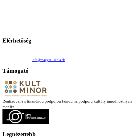
A Magyar Iskola a szlovákiai magyar iskolák, tanárok, szülők és
persze a diákok fóruma
Ezen az oldalon esetenként olyan írások jelennek meg, amelyek a hagyományos iskolafelfogástól eltérő
mintákat népszerűsítenek. Ennek következtében előfordulhat, hogy az idetévedő kiskorú felhasználók
látóköre gyorsabban szélesedik, mint azt a szülők esetleg szeretnék.
Elérhetőség
Családi Kör Egyesület/Združenie rod. kruhov
Medzilaborecká 17, 82101 Bratislava
+421 911 732 190 |
info@magyar-iskola.sk
Támogató
Realizované s finančnou podporou Fondu na podporu kultúry národnostných
menšín
Legnézettebb