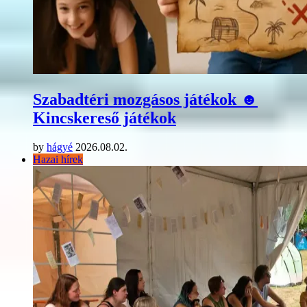
Szabadtéri mozgásos játékok ☻
Kincskereső játékok
by
hágyé
2026.08.02.
Hazai hírek