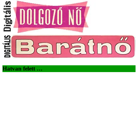
Hatvan felett …