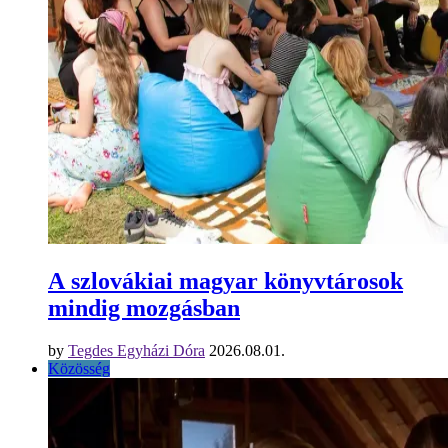
A szlovákiai magyar könyvtárosok
mindig mozgásban
by
Tegdes Egyházi Dóra
2026.08.01.
Közösség