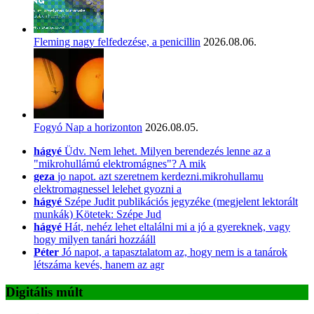
Fleming nagy felfedezése, a penicillin
2026.08.06.
Fogyó Nap a horizonton
2026.08.05.
hágyé
Üdv. Nem lehet. Milyen berendezés lenne az a
"mikrohullámú elektromágnes"? A mik
geza
jo napot. azt szeretnem kerdezni.mikrohullamu
elektromagnessel lelehet gyozni a
hágyé
Szépe Judit publikációs jegyzéke (megjelent lektorált
munkák) Kötetek: Szépe Jud
hágyé
Hát, nehéz lehet eltalálni mi a jó a gyereknek, vagy
hogy milyen tanári hozzááll
Péter
Jó napot, a tapasztalatom az, hogy nem is a tanárok
létszáma kevés, hanem az agr
Digitális múlt