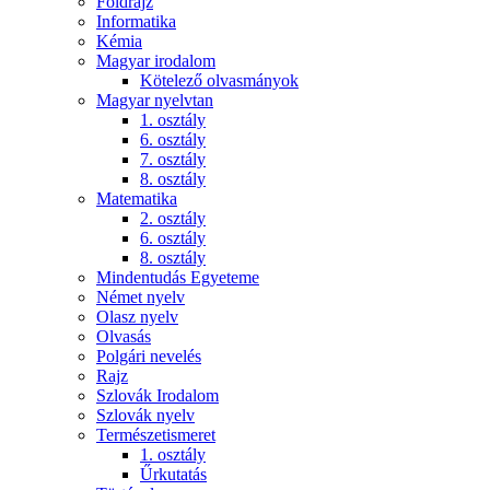
Földrajz
Informatika
Kémia
Magyar irodalom
Kötelező olvasmányok
Magyar nyelvtan
1. osztály
6. osztály
7. osztály
8. osztály
Matematika
2. osztály
6. osztály
8. osztály
Mindentudás Egyeteme
Német nyelv
Olasz nyelv
Olvasás
Polgári nevelés
Rajz
Szlovák Irodalom
Szlovák nyelv
Természetismeret
1. osztály
Űrkutatás