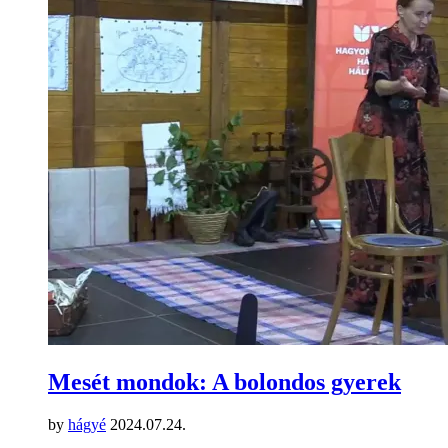
Mesét mondok: A bolondos gyerek
by
hágyé
2024.07.24.