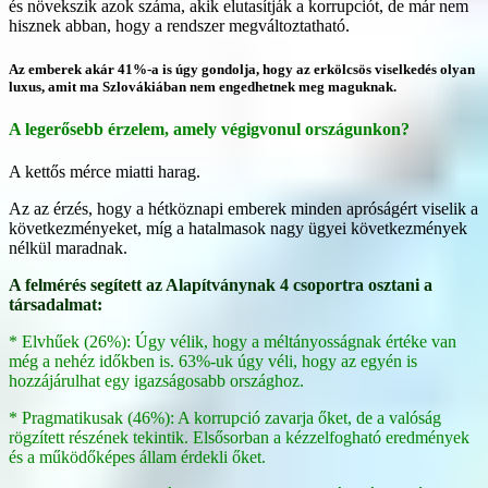
és növekszik azok száma, akik elutasítják a korrupciót, de már nem
hisznek abban, hogy a rendszer megváltoztatható.
Az emberek akár 41%-a is úgy gondolja, hogy az erkölcsös viselkedés olyan
luxus, amit ma Szlovákiában nem engedhetnek meg maguknak.
A legerősebb érzelem, amely végigvonul országunkon?
A kettős mérce miatti harag.
Az az érzés, hogy a hétköznapi emberek minden apróságért viselik a
következményeket, míg a hatalmasok nagy ügyei következmények
nélkül maradnak.
A felmérés segített az Alapítványnak 4 csoportra osztani a
társadalmat:
* Elvhűek (26%): Úgy vélik, hogy a méltányosságnak értéke van
még a nehéz időkben is. 63%-uk úgy véli, hogy az egyén is
hozzájárulhat egy igazságosabb országhoz.
* Pragmatikusak (46%): A korrupció zavarja őket, de a valóság
rögzített részének tekintik. Elsősorban a kézzelfogható eredmények
és a működőképes állam érdekli őket.