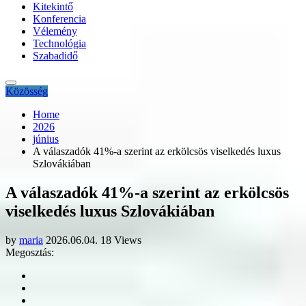
Kitekintő
Konferencia
Vélemény
Technológia
Szabadidő
Közösség
Home
2026
június
A válaszadók 41%-a szerint az erkölcsös viselkedés luxus
Szlovákiában
A válaszadók 41%-a szerint az erkölcsös
viselkedés luxus Szlovákiában
by
maria
2026.06.04.
18 Views
Megosztás: