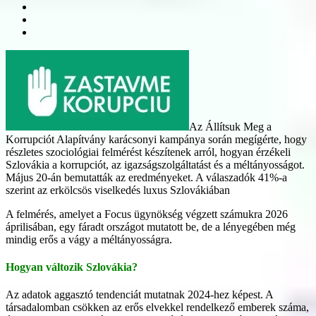
Az Állítsuk Meg a
Korrupciót Alapítvány karácsonyi kampánya során megígérte, hogy
részletes szociológiai felmérést készítenek arról, hogyan érzékeli
Szlovákia a korrupciót, az igazságszolgáltatást és a méltányosságot.
Május 20-án bemutatták az eredményeket. A válaszadók 41%-a
szerint az erkölcsös viselkedés luxus Szlovákiában
A felmérés, amelyet a Focus ügynökség végzett számukra 2026
áprilisában, egy fáradt országot mutatott be, de a lényegében még
mindig erős a vágy a méltányosságra.
Hogyan változik Szlovákia?
Az adatok aggasztó tendenciát mutatnak 2024-hez képest. A
társadalomban csökken az erős elvekkel rendelkező emberek száma,