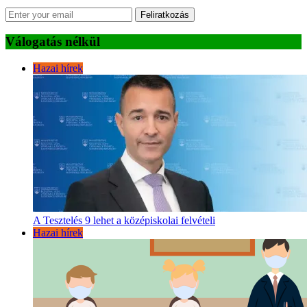
Feliratkozás
Válogatás nélkül
Hazai hírek
A Tesztelés 9 lehet a középiskolai felvételi
Hazai hírek