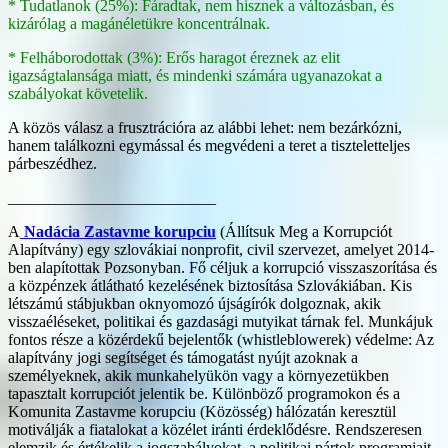
* Tudatlanok (25%): Fáradtak, nem hisznek a változásban, és
kizárólag a magánéletükre koncentrálnak.
* Felháborodottak (3%): Erős haragot éreznek az elit
igazságtalansága miatt, és mindenki számára ugyanazokat a
szabályokat követelik.
A közös válasz a frusztrációra az alábbi lehet: nem bezárkózni,
hanem találkozni egymással és megvédeni a teret a tiszteletteljes
párbeszédhez.
__________________________
A
Nadácia Zastavme korupciu
(Állítsuk Meg a Korrupciót
Alapítvány) egy szlovákiai nonprofit, civil szervezet, amelyet 2014-
ben alapítottak Pozsonyban. Fő céljuk a korrupció visszaszorítása és
a közpénzek átlátható kezelésének biztosítása Szlovákiában. Kis
létszámú stábjukban oknyomozó újságírók dolgoznak, akik
visszaéléseket, politikai és gazdasági mutyikat tárnak fel. Munkájuk
fontos része a közérdekű bejelentők (whistleblowerek) védelme: Az
alapítvány jogi segítséget és támogatást nyújt azoknak a
személyeknek, akik munkahelyükön vagy a környezetükben
tapasztalt korrupciót jelentik be. Különböző programokon és a
Komunita Zastavme korupciu (Közösség) hálózatán keresztül
motiválják a fiatalokat a közélet iránti érdeklődésre. Rendszeresen
elemzik és értékelik a jogszabályokat, a politikai pártok programjait,