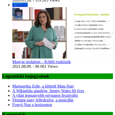
2020.05.18.
- 119 205 Views
6. osztály
Magyar irodalom – Költői eszközök
2021.08.09.
- 96 061 Views
Legutóbbi bejegyzések
Margaretha Zelle, a hírhedt Mata Hari
A Wikipédia alapítója, Jimmy Wales 60 éves
A világ legnagyobb egynapos fesztiválja
Fleming nagy felfedezése, a penicillin
Fogyó Nap a horizonton
Kategóriák