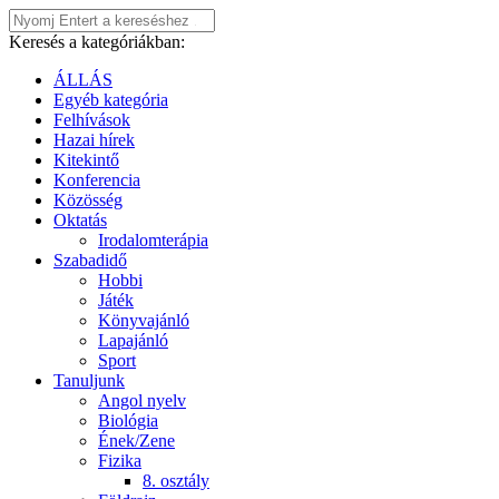
Keresés a kategóriákban:
ÁLLÁS
Egyéb kategória
Felhívások
Hazai hírek
Kitekintő
Konferencia
Közösség
Oktatás
Irodalomterápia
Szabadidő
Hobbi
Játék
Könyvajánló
Lapajánló
Sport
Tanuljunk
Angol nyelv
Biológia
Ének/Zene
Fizika
8. osztály