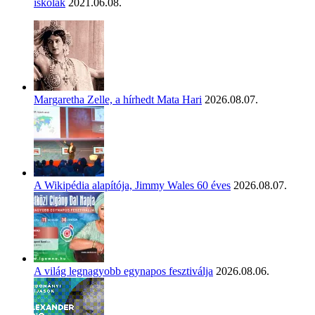
iskolák
2021.06.08.
Margaretha Zelle, a hírhedt Mata Hari
2026.08.07.
A Wikipédia alapítója, Jimmy Wales 60 éves
2026.08.07.
A világ legnagyobb egynapos fesztiválja
2026.08.06.