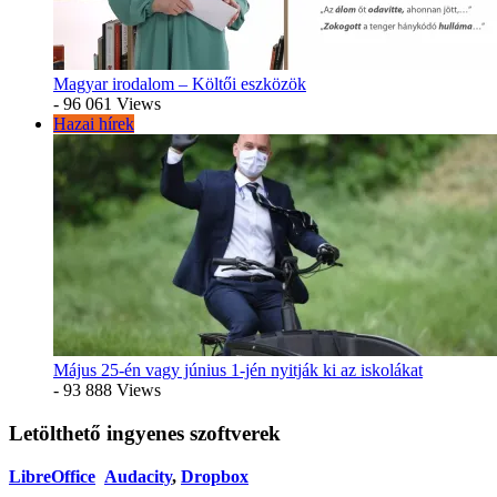
Magyar irodalom – Költői eszközök
- 96 061 Views
Hazai hírek
Május 25-én vagy június 1-jén nyitják ki az iskolákat
- 93 888 Views
Letölthető ingyenes szoftverek
LibreOffice
Audacity
,
Dropbox