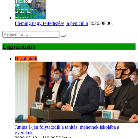
Fleming nagy felfedezése, a penicillin
2026.08.06.
Legnézettebb
Hazai hírek
Június 1-jén folytatódik a tanítás, mehetnek iskolába a
gyerekek