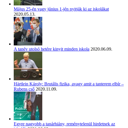
Május 25-én vagy június 1-jén nyitják ki az iskolákat
2020.05.13.
A tanév utolsó hetére kinyit minden iskola
2020.06.09.
Härtlein Károly: Brutális fizika, avagy amit a tanterem elbír –
Rubens cső
2020.11.09.
Egyre nagyobb a tanárhiány, reménytelenül hirdetnek az