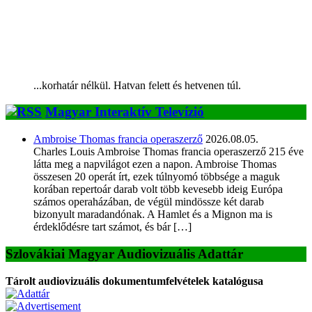
...korhatár nélkül. Hatvan felett és hetvenen túl.
Magyar Interaktív Televízió
Ambroise Thomas francia operaszerző
2026.08.05.
Charles Louis Ambroise Thomas francia operaszerző 215 éve
látta meg a napvilágot ezen a napon. Ambroise Thomas
összesen 20 operát írt, ezek túlnyomó többsége a maguk
korában repertoár darab volt több kevesebb ideig Európa
számos operaházában, de végül mindössze két darab
bizonyult maradandónak. A Hamlet és a Mignon ma is
érdeklődésre tart számot, és bár […]
Szlovákiai Magyar Audiovizuális Adattár
Tárolt audiovizuális dokumentumfelvételek katalógusa