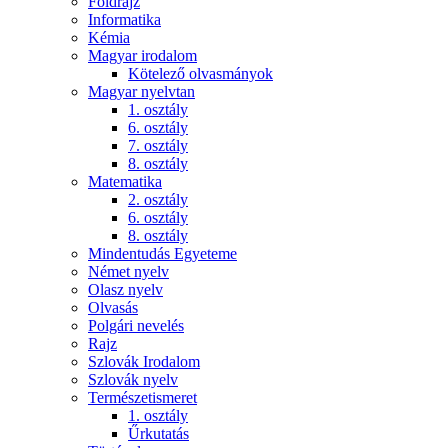
Földrajz
Informatika
Kémia
Magyar irodalom
Kötelező olvasmányok
Magyar nyelvtan
1. osztály
6. osztály
7. osztály
8. osztály
Matematika
2. osztály
6. osztály
8. osztály
Mindentudás Egyeteme
Német nyelv
Olasz nyelv
Olvasás
Polgári nevelés
Rajz
Szlovák Irodalom
Szlovák nyelv
Természetismeret
1. osztály
Űrkutatás