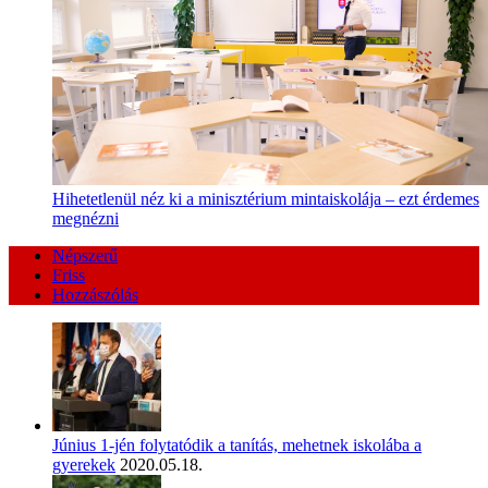
Hihetetlenül néz ki a minisztérium mintaiskolája – ezt érdemes
megnézni
Népszerű
Friss
Hozzászólás
Június 1-jén folytatódik a tanítás, mehetnek iskolába a
gyerekek
2020.05.18.