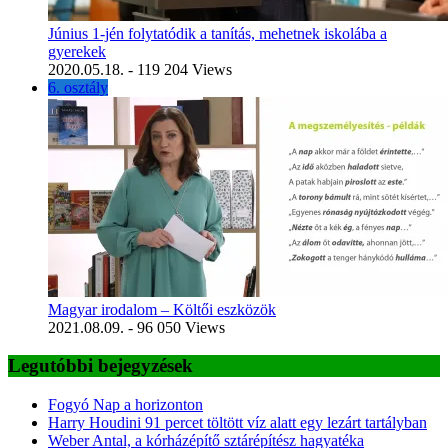
Június 1-jén folytatódik a tanítás, mehetnek iskolába a
gyerekek
2020.05.18.
- 119 204 Views
6. osztály
Magyar irodalom – Költői eszközök
2021.08.09.
- 96 050 Views
Legutóbbi bejegyzések
Fogyó Nap a horizonton
Harry Houdini 91 percet töltött víz alatt egy lezárt tartályban
Weber Antal, a kórházépítő sztárépítész hagyatéka