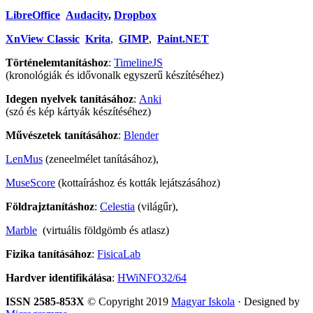
LibreOffice
Audacity
,
Dropbox
XnView Classic
Krita
,
GIMP
,
Paint.NET
Történelemtanításhoz
:
TimelineJS
(kronológiák és idővonalk egyszerű készítéséhez)
Idegen nyelvek tanításához
:
Anki
(szó és kép kártyák készítéséhez)
Művészetek tanításához
:
Blender
LenMus
(zeneelmélet tanításához),
MuseScore
(kottaíráshoz és kották lejátszásához)
Földrajztanításhoz
:
Celestia
(világűr),
Marble
(virtuális földgömb és atlasz)
Fizika tanításához
:
FisicaLab
Hardver identifikálása
:
HWiNFO32/64
ISSN 2585-853X
© Copyright 2019
Magyar Iskola
· Designed by