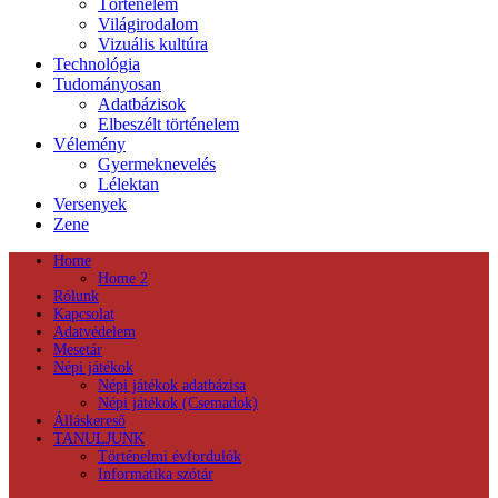
Történelem
Világirodalom
Vizuális kultúra
Technológia
Tudományosan
Adatbázisok
Elbeszélt történelem
Vélemény
Gyermeknevelés
Lélektan
Versenyek
Zene
Home
Home 2
Rólunk
Kapcsolat
Adatvédelem
Mesetár
Népi játékok
Népi játékok adatbázisa
Népi játékok (Csemadok)
Álláskereső
TANULJUNK
Történelmi évfordulók
Informatika szótár