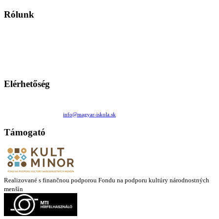
Rólunk
A Magyar Iskola a szlovákiai magyar iskolák, tanárok, szülők és
persze a diákok fóruma
Ezen az oldalon esetenként olyan írások jelennek meg, amelyek a hagyományos iskolafelfogástól eltérő
mintákat népszerűsítenek. Ennek következtében előfordulhat, hogy az idetévedő kiskorú felhasználók
látóköre gyorsabban szélesedik, mint azt a szülők esetleg szeretnék.
Elérhetőség
Családi Kör Egyesület/Združenie rod. kruhov
Medzilaborecká 17, 82101 Bratislava
+421 911 732 190 |
info@magyar-iskola.sk
Támogató
Realizované s finančnou podporou Fondu na podporu kultúry národnostných
menšín