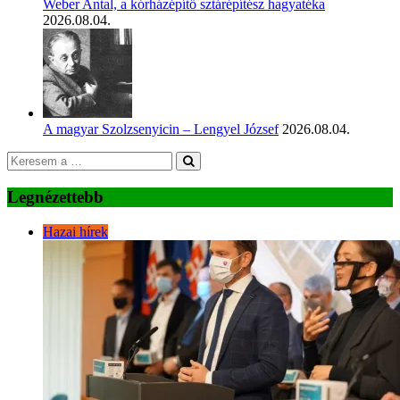
Weber Antal, a kórházépítő sztárépítész hagyatéka
2026.08.04.
A magyar Szolzsenyicin – Lengyel József
2026.08.04.
Legnézettebb
Hazai hírek