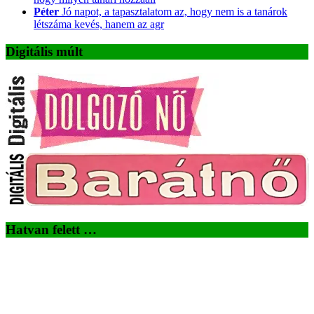
Péter
Jó napot, a tapasztalatom az, hogy nem is a tanárok
létszáma kevés, hanem az agr
Digitális múlt
Hatvan felett …