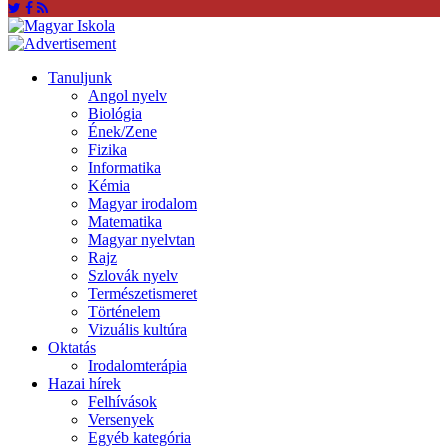
Tanuljunk
Angol nyelv
Biológia
Ének/Zene
Fizika
Informatika
Kémia
Magyar irodalom
Matematika
Magyar nyelvtan
Rajz
Szlovák nyelv
Természetismeret
Történelem
Vizuális kultúra
Oktatás
Irodalomterápia
Hazai hírek
Felhívások
Versenyek
Egyéb kategória