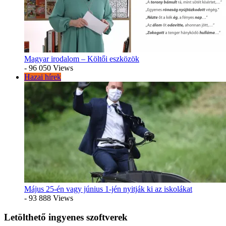
Magyar irodalom – Költői eszközök
- 96 050 Views
Hazai hírek
Május 25-én vagy június 1-jén nyitják ki az iskolákat
- 93 888 Views
Letölthető ingyenes szoftverek