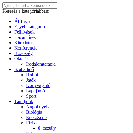
Keresés a kategóriákban:
ÁLLÁS
Egyéb kategória
Felhívások
Hazai hírek
Kitekintő
Konferencia
Közösség
Oktatás
Irodalomterápia
Szabadidő
Hobbi
Játék
Könyvajánló
Lapajánló
Sport
Tanuljunk
Angol nyelv
Biológia
Ének/Zene
Fizika
8. osztály