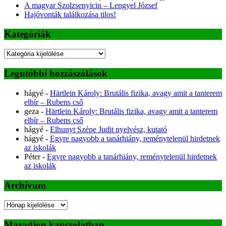
A magyar Szolzsenyicin – Lengyel József
Hajóvonták találkozása tilos!
Kategóriák
Kategóriák
Legutóbbi hozzászólások
hágyé
-
Härtlein Károly: Brutális fizika, avagy amit a tanterem
elbír – Rubens cső
geza
-
Härtlein Károly: Brutális fizika, avagy amit a tanterem
elbír – Rubens cső
hágyé
-
Elhunyt Szépe Judit nyelvész, kutató
hágyé
-
Egyre nagyobb a tanárhiány, reménytelenül hirdetnek
az iskolák
Péter
-
Egyre nagyobb a tanárhiány, reménytelenül hirdetnek
az iskolák
Archívum
Archívum
Maradjon kapcsolatban