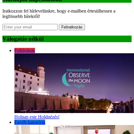
Iratkozzon fel hírlevelünkre, hogy e-mailben értesülhessen a
legfrissebb hírekről!
Feliratkozás
Válogatás nélkül
Felhívások
Holnap este Holdnézés!
Egyéb kategória