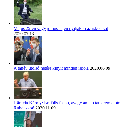
Május 25-én vagy június 1-jén nyitják ki az iskolákat
2020.05.13.
A tanév utolsó hetére kinyit minden iskola
2020.06.09.
Härtlein Károly: Brutális fizika, avagy amit a tanterem elbír –
Rubens cső
2020.11.09.