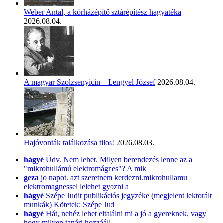
Weber Antal, a kórházépítő sztárépítész hagyatéka
2026.08.04.
A magyar Szolzsenyicin – Lengyel József
2026.08.04.
Hajóvonták találkozása tilos!
2026.08.03.
hágyé
Üdv. Nem lehet. Milyen berendezés lenne az a
"mikrohullámú elektromágnes"? A mik
geza
jo napot. azt szeretnem kerdezni.mikrohullamu
elektromagnessel lelehet gyozni a
hágyé
Szépe Judit publikációs jegyzéke (megjelent lektorált
munkák) Kötetek: Szépe Jud
hágyé
Hát, nehéz lehet eltalálni mi a jó a gyereknek, vagy
hogy milyen tanári hozzááll