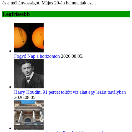
és a méltányosságot. Május 20-án bemutatták az…
Legfrissebb
Fogyó Nap a horizonton
2026.08.05.
Harry Houdini 91 percet töltött víz alatt egy lezárt tartályban
2026.08.05.