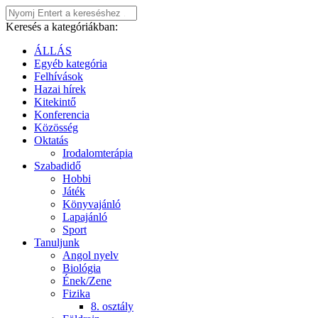
Keresés a kategóriákban:
ÁLLÁS
Egyéb kategória
Felhívások
Hazai hírek
Kitekintő
Konferencia
Közösség
Oktatás
Irodalomterápia
Szabadidő
Hobbi
Játék
Könyvajánló
Lapajánló
Sport
Tanuljunk
Angol nyelv
Biológia
Ének/Zene
Fizika
8. osztály