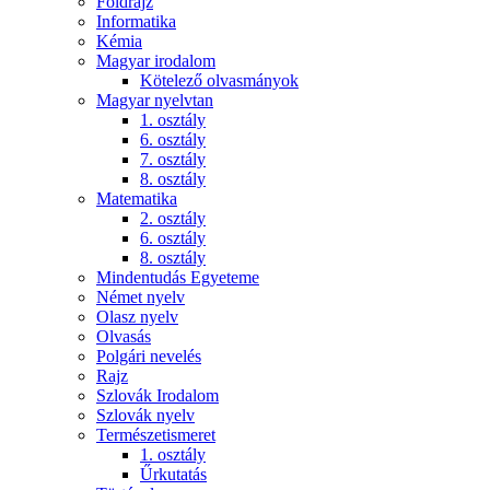
Földrajz
Informatika
Kémia
Magyar irodalom
Kötelező olvasmányok
Magyar nyelvtan
1. osztály
6. osztály
7. osztály
8. osztály
Matematika
2. osztály
6. osztály
8. osztály
Mindentudás Egyeteme
Német nyelv
Olasz nyelv
Olvasás
Polgári nevelés
Rajz
Szlovák Irodalom
Szlovák nyelv
Természetismeret
1. osztály
Űrkutatás