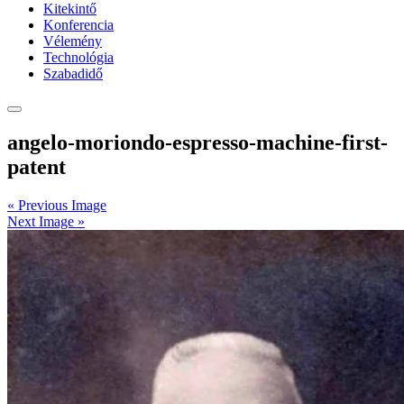
Kitekintő
Konferencia
Vélemény
Technológia
Szabadidő
angelo-moriondo-espresso-machine-first-
patent
« Previous Image
Next Image »