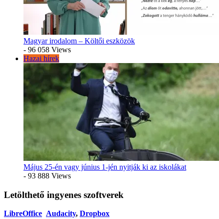
Magyar irodalom – Költői eszközök
- 96 058 Views
Hazai hírek
Május 25-én vagy június 1-jén nyitják ki az iskolákat
- 93 888 Views
Letölthető ingyenes szoftverek
LibreOffice
Audacity
,
Dropbox