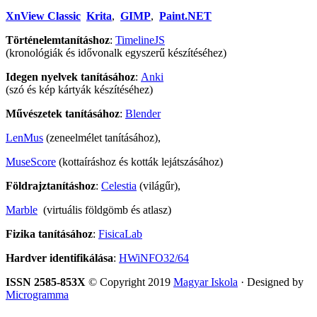
XnView Classic
Krita
,
GIMP
,
Paint.NET
Történelemtanításhoz
:
TimelineJS
(kronológiák és idővonalk egyszerű készítéséhez)
Idegen nyelvek tanításához
:
Anki
(szó és kép kártyák készítéséhez)
Művészetek tanításához
:
Blender
LenMus
(zeneelmélet tanításához),
MuseScore
(kottaíráshoz és kották lejátszásához)
Földrajztanításhoz
:
Celestia
(világűr),
Marble
(virtuális földgömb és atlasz)
Fizika tanításához
:
FisicaLab
Hardver identifikálása
:
HWiNFO32/64
ISSN 2585-853X
© Copyright 2019
Magyar Iskola
· Designed by
Microgramma