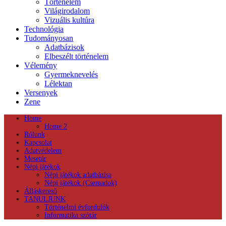
Történelem
Világirodalom
Vizuális kultúra
Technológia
Tudományosan
Adatbázisok
Elbeszélt történelem
Vélemény
Gyermeknevelés
Lélektan
Versenyek
Zene
Home
Home 2
Rólunk
Kapcsolat
Adatvédelem
Mesetár
Népi játékok
Népi játékok adatbázisa
Népi játékok (Csemadok)
Álláskereső
TANULJUNK
Történelmi évfordulók
Informatika szótár