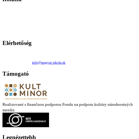
A Magyar Iskola a szlovákiai magyar iskolák, tanárok, szülők és
persze a diákok fóruma
Ezen az oldalon esetenként olyan írások jelennek meg, amelyek a hagyományos iskolafelfogástól eltérő
mintákat népszerűsítenek. Ennek következtében előfordulhat, hogy az idetévedő kiskorú felhasználók
látóköre gyorsabban szélesedik, mint azt a szülők esetleg szeretnék.
Elérhetőség
Családi Kör Egyesület/Združenie rod. kruhov
Medzilaborecká 17, 82101 Bratislava
+421 911 732 190 |
info@magyar-iskola.sk
Támogató
Realizované s finančnou podporou Fondu na podporu kultúry národnostných
menšín
Legnézettebb