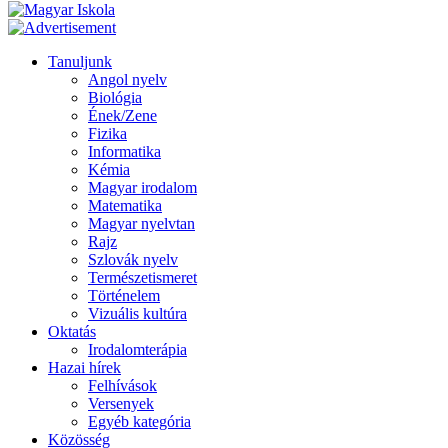
Tanuljunk
Angol nyelv
Biológia
Ének/Zene
Fizika
Informatika
Kémia
Magyar irodalom
Matematika
Magyar nyelvtan
Rajz
Szlovák nyelv
Természetismeret
Történelem
Vizuális kultúra
Oktatás
Irodalomterápia
Hazai hírek
Felhívások
Versenyek
Egyéb kategória
Közösség