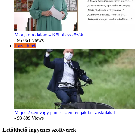
Magyar irodalom – Költői eszközök
- 96 061 Views
Hazai hírek
Május 25-én vagy június 1-jén nyitják ki az iskolákat
- 93 889 Views
Letölthető ingyenes szoftverek