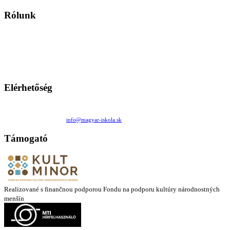
Rólunk
A Magyar Iskola a szlovákiai magyar iskolák, tanárok, szülők és
persze a diákok fóruma
Ezen az oldalon esetenként olyan írások jelennek meg, amelyek a hagyományos iskolafelfogástól eltérő
mintákat népszerűsítenek. Ennek következtében előfordulhat, hogy az idetévedő kiskorú felhasználók
látóköre gyorsabban szélesedik, mint azt a szülők esetleg szeretnék.
Elérhetőség
Családi Kör Egyesület/Združenie rod. kruhov
Medzilaborecká 17, 82101 Bratislava
+421 911 732 190 |
info@magyar-iskola.sk
Támogató
Realizované s finančnou podporou Fondu na podporu kultúry národnostných
menšín