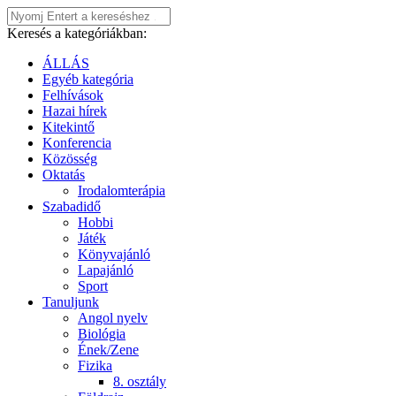
Keresés a kategóriákban:
ÁLLÁS
Egyéb kategória
Felhívások
Hazai hírek
Kitekintő
Konferencia
Közösség
Oktatás
Irodalomterápia
Szabadidő
Hobbi
Játék
Könyvajánló
Lapajánló
Sport
Tanuljunk
Angol nyelv
Biológia
Ének/Zene
Fizika
8. osztály