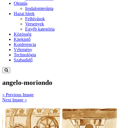
Oktatás
Irodalomterápia
Hazai hírek
Felhívások
Versenyek
Egyéb kategória
Közösség
Kitekintő
Konferencia
Vélemény
Technológia
Szabadidő
angelo-moriondo
« Previous Image
Next Image »