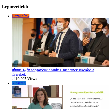
Legnézettebb
Hazai hírek
Június 1-jén folytatódik a tanítás, mehetnek iskolába a
gyerekek
- 119 205 Views
6. osztály