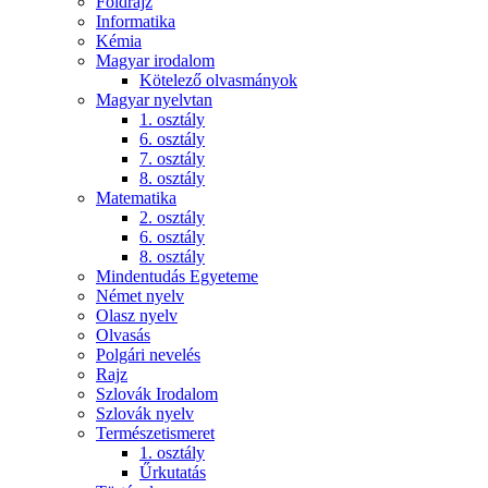
Földrajz
Informatika
Kémia
Magyar irodalom
Kötelező olvasmányok
Magyar nyelvtan
1. osztály
6. osztály
7. osztály
8. osztály
Matematika
2. osztály
6. osztály
8. osztály
Mindentudás Egyeteme
Német nyelv
Olasz nyelv
Olvasás
Polgári nevelés
Rajz
Szlovák Irodalom
Szlovák nyelv
Természetismeret
1. osztály
Űrkutatás