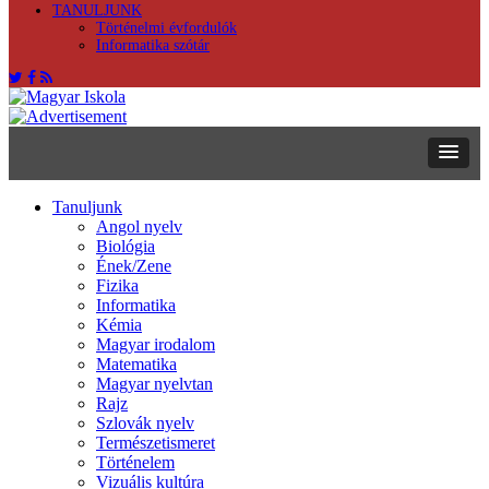
TANULJUNK
Történelmi évfordulók
Informatika szótár
Tanuljunk
Angol nyelv
Biológia
Ének/Zene
Fizika
Informatika
Kémia
Magyar irodalom
Matematika
Magyar nyelvtan
Rajz
Szlovák nyelv
Természetismeret
Történelem
Vizuális kultúra