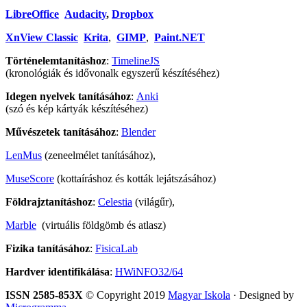
LibreOffice
Audacity
,
Dropbox
XnView Classic
Krita
,
GIMP
,
Paint.NET
Történelemtanításhoz
:
TimelineJS
(kronológiák és idővonalk egyszerű készítéséhez)
Idegen nyelvek tanításához
:
Anki
(szó és kép kártyák készítéséhez)
Művészetek tanításához
:
Blender
LenMus
(zeneelmélet tanításához),
MuseScore
(kottaíráshoz és kották lejátszásához)
Földrajztanításhoz
:
Celestia
(világűr),
Marble
(virtuális földgömb és atlasz)
Fizika tanításához
:
FisicaLab
Hardver identifikálása
:
HWiNFO32/64
ISSN 2585-853X
© Copyright 2019
Magyar Iskola
· Designed by