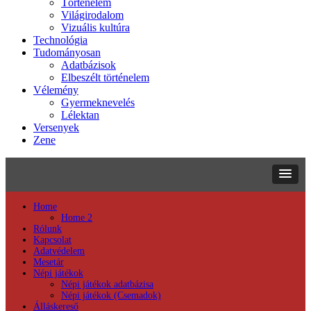
Történelem
Világirodalom
Vizuális kultúra
Technológia
Tudományosan
Adatbázisok
Elbeszélt történelem
Vélemény
Gyermeknevelés
Lélektan
Versenyek
Zene
Home
Home 2
Rólunk
Kapcsolat
Adatvédelem
Mesetár
Népi játékok
Népi játékok adatbázisa
Népi játékok (Csemadok)
Álláskereső